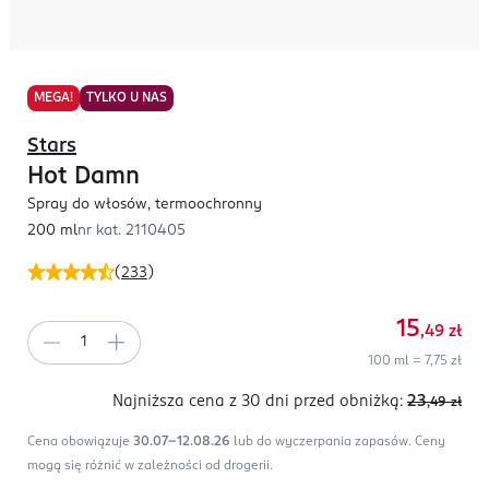
MEGA!
TYLKO U NAS
Stars
Hot Damn
Spray do włosów, termoochronny
200 ml
nr kat.
2110405
(
233
)
15
,49
zł
100 ml = 7,75 zł
Najniższa cena z 30 dni
przed obniżką:
23
,49
zł
Cena obowiązuje
30.07-12.08.26
lub do wyczerpania zapasów.
Ceny
mogą się różnić w zależności od drogerii.