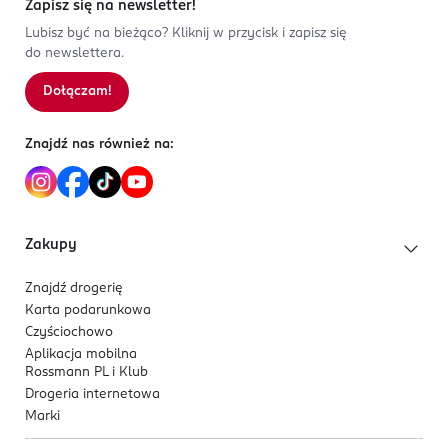
2
0
%
Zapisz się na newsletter!
SORBATE, PARFUM, TETRAMETHYL
1
0
%
Składniki aktywne:
ACETYLOCTAHYDRONAPHTHALENES, BENZYL
Lubisz być na bieżąco? Kliknij w przycisk i zapisz się
do newslettera.
SALICYLATE, CITRUS AURANTIUM PEEL OIL, LIMONENE,
silikony nowej generacji, ekstrakt z bambusa,
VANILLIN.
olej z amarantusa
– tworzą na powierzchni
Dołączam!
Sortowanie wg
data: od najnowszej
włosa ochronny film, który pomaga zabezpieczyć
pasma przed wysoką temperaturą.
Znajdź nas również na:
Formuła:
Lekka, nieobciążająca, wegańska formuła. Zawiera 96%
składników pochodzenia naturalnego.
Zakupy
Znajdź drogerię
Karta podarunkowa
Czyściochowo
Aplikacja mobilna
Rossmann PL i Klub
Drogeria internetowa
Marki