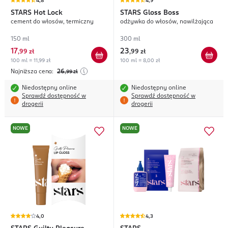
4,8
4,9
STARS
Hot Lock
STARS
Gloss Boss
cement do włosów, termiczny
odżywka do włosów, nawilżająca
150 ml
300 ml
17
23
,
99 zł
,
99 zł
100 ml = 11,99 zł
100 ml = 8,00 zł
Najniższa cena:
26
,99
zł
Niedostępny online
Niedostępny online
Sprawdź dostępność w
Sprawdź dostępność w
drogerii
drogerii
NOWE
NOWE
4,0
4,3