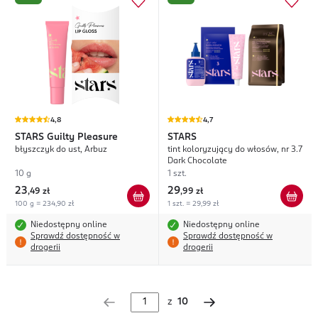
4,8
4,7
STARS
Guilty Pleasure
STARS
błyszczyk do ust, Arbuz
tint koloryzujący do włosów, nr 3.7
Dark Chocolate
10 g
1 szt.
23
29
,
49 zł
,
99 zł
100 g = 234,90 zł
1 szt. = 29,99 zł
Niedostępny online
Niedostępny online
Sprawdź dostępność w
Sprawdź dostępność w
drogerii
drogerii
z
10