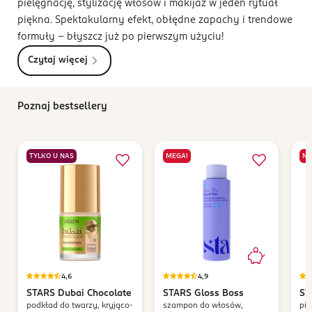
pielęgnację, stylizację włosów i makijaż w jeden rytuał
piękna. Spektakularny efekt, obłędne zapachy i trendowe
formuły – błyszcz już po pierwszym użyciu!
Czytaj więcej
Poznaj bestsellery
TYLKO U NAS
MEGA!
ME
4,6
4,9
STARS
Dubai Chocolate
STARS
Gloss Boss
ST
podkład do twarzy, kryjąco-
szampon do włosów,
pia