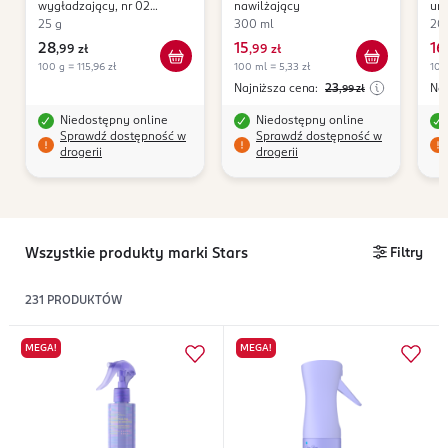
wygładzający, nr 02
nawilżający
un
Neutral Light
25 g
300 ml
20
28
15
16
,
99 zł
,
99 zł
,
100 g = 115,96 zł
100 ml = 5,33 zł
100
Najniższa cena:
23
Naj
,99
zł
Niedostępny online
Niedostępny online
Sprawdź dostępność w
Sprawdź dostępność w
drogerii
drogerii
Wszystkie produkty marki Stars
Filtry
231
PRODUKTÓW
MEGA!
MEGA!