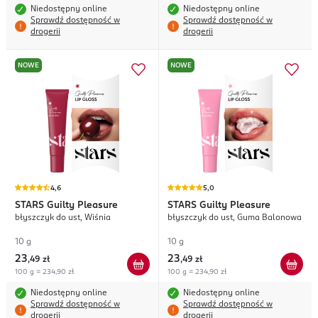
Niedostępny online
Niedostępny online
Sprawdź dostępność w
Sprawdź dostępność w
drogerii
drogerii
NOWE
NOWE
4,6
5,0
STARS
Guilty Pleasure
STARS
Guilty Pleasure
błyszczyk do ust, Wiśnia
błyszczyk do ust, Guma Balonowa
10 g
10 g
23
23
,
49 zł
,
49 zł
100 g = 234,90 zł
100 g = 234,90 zł
Niedostępny online
Niedostępny online
Sprawdź dostępność w
Sprawdź dostępność w
drogerii
drogerii