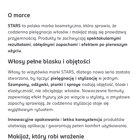
O marce
STARS
to polska marka kosmetyczna, która sprawia, że
codzienna pielęgnacja włosów i makijaż stają się prawdziwą
przyjemnością. Produkty te zachwycają
spektakularnymi
rezultatami
,
obłędnymi zapachami
i
efektem po pierwszym
użyciu
.
Włosy pełne blasku i objętości
Włosy to wizytówka marki STARS, dlatego nowa seria została
stworzona, by łączyć
pielęgnację i stylizację
w jednym.
Szampony, odżywki, pianki i spraye
nadają objętość, blask i
elastyczność, nie obciążając włosów. Nowoczesne formuły
zapewniają efekt fryzury jak po wizycie u stylisty, a zmysłowe
zapachy sprawiają, że codzienna stylizacja staje się
wyjątkowym rytuałem.
Innowacyjne opakowania
i
lekka konsystencja
produktów
ułatwiają aplikację i gwarantują pełen komfort użytkowania.
Makijaż, który robi wrażenie