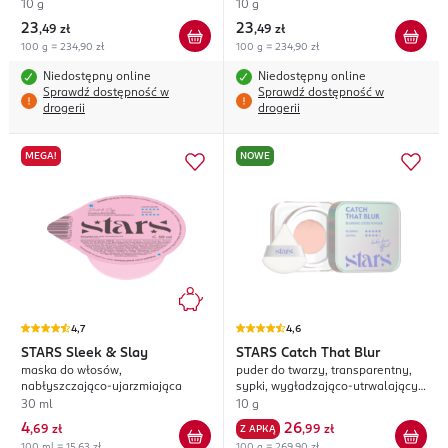
10 g
10 g
23
23
,
49 zł
,
49 zł
100 g = 234,90 zł
100 g = 234,90 zł
Niedostępny online
Niedostępny online
Sprawdź dostępność w
Sprawdź dostępność w
drogerii
drogerii
MEGA!
NOWE
4,7
4,6
STARS
Sleek & Slay
STARS
Catch That Blur
maska do włosów,
puder do twarzy, transparentny,
nabłyszczająco-ujarzmiająca
sypki, wygładzająco-utrwalający,
nr 01 Natural Beige
30 ml
10 g
4
26
,
69 zł
Z APKĄ
,
99 zł
100 ml = 15,63 zł
100 g = 269,90 zł