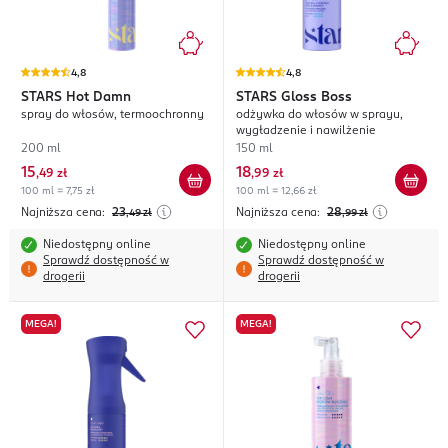
4,8
4,8
STARS
Hot Damn
STARS
Gloss Boss
spray do włosów, termoochronny
odżywka do włosów w sprayu,
wygładzenie i nawilżenie
200 ml
150 ml
15
18
,
49 zł
,
99 zł
100 ml = 7,75 zł
100 ml = 12,66 zł
Najniższa cena:
23
Najniższa cena:
28
,49
zł
,99
zł
Niedostępny online
Niedostępny online
Sprawdź dostępność w
Sprawdź dostępność w
drogerii
drogerii
MEGA!
MEGA!