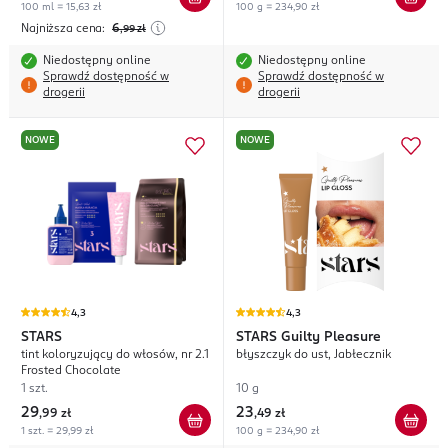
100 ml = 15,63 zł
100 g = 234,90 zł
Najniższa cena:
6
,99
zł
Niedostępny online
Niedostępny online
Sprawdź dostępność w
Sprawdź dostępność w
drogerii
drogerii
NOWE
NOWE
4,3
4,3
STARS
STARS
Guilty Pleasure
tint koloryzujący do włosów, nr 2.1
błyszczyk do ust, Jabłecznik
Frosted Chocolate
1 szt.
10 g
29
23
,
99 zł
,
49 zł
1 szt. = 29,99 zł
100 g = 234,90 zł