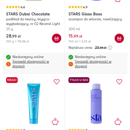
4,6
4,9
STARS
Dubai Chocolate
STARS
Gloss Boss
podkład do twarzy, kryjąco-
szampon do włosów, nawilżający
wygładzający, nr 02 Neutral Light
25 g
300 ml
28
15
,
99 zł
,
99 zł
100 g = 115,96 zł
100 ml = 5,33 zł
Najniższa cena:
23
,99
zł
Niedostępny online
Niedostępny online
Sprawdź dostępność w
Sprawdź dostępność w
drogerii
drogerii
MEGA!
TYLKO U NAS