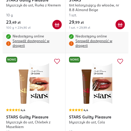
STARS
Guilty Pleasure
STARS
błyszczyk do ust, Rurka z Kremem
tint koloryzujący do włosów, nr
8.8 Almond Beige
10 g
1 szt.
23
29
,
49 zł
,
99 zł
100 g = 234,90 zł
1 szt. = 29,99 zł
Niedostępny online
Niedostępny online
Sprawdź dostępność w
Sprawdź dostępność w
drogerii
drogerii
NOWE
NOWE
4,4
4,4
STARS
Guilty Pleasure
STARS
Guilty Pleasure
błyszczyk do ust, Chlebek z
błyszczyk do ust, Cola
Masełkiem