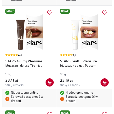
NOWE
NOWE
4,6
4,7
STARS
Guilty Pleasure
STARS
Guilty Pleasure
błyszczyk do ust, Tiramisu
błyszczyk do ust, Popcorn
10 g
10 g
23
23
,
49 zł
,
49 zł
100 g = 234,90 zł
100 g = 234,90 zł
Niedostępny online
Niedostępny online
Sprawdź dostępność w
Sprawdź dostępność w
drogerii
drogerii
NOWE
NOWE