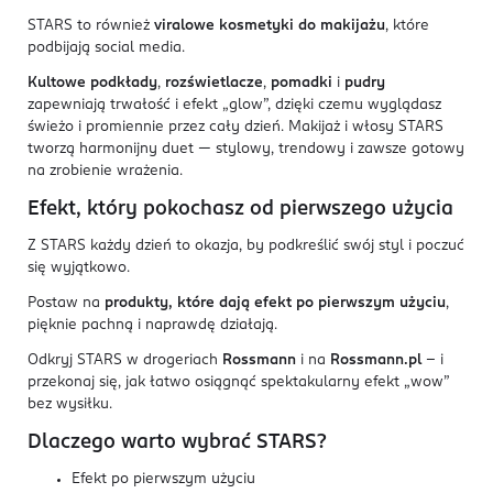
STARS to również
viralowe kosmetyki do makijażu
, które
podbijają social media.
Kultowe podkłady
,
rozświetlacze
,
pomadki
i
pudry
zapewniają trwałość i efekt „glow”, dzięki czemu wyglądasz
świeżo i promiennie przez cały dzień. Makijaż i włosy STARS
tworzą harmonijny duet — stylowy, trendowy i zawsze gotowy
na zrobienie wrażenia.
Efekt, który pokochasz od pierwszego użycia
Z STARS każdy dzień to okazja, by podkreślić swój styl i poczuć
się wyjątkowo.
Postaw na
produkty, które dają efekt po pierwszym użyciu
,
pięknie pachną i naprawdę działają.
Odkryj STARS w drogeriach
Rossmann
i na
Rossmann.pl
– i
przekonaj się, jak łatwo osiągnąć spektakularny efekt „wow”
bez wysiłku.
Dlaczego warto wybrać STARS?
Efekt po pierwszym użyciu