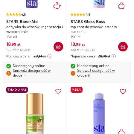
4,8
4,8
STARS
Bond-Aid
STARS
Gloss Boss
odżywka do włosów, regeneracja i
top coat do włosów, przeciw
wzmocnienie
puszeniu
150 ml
150 ml
18
18
,
99 zł
,
99 zł
100 ml = 12,66 zł
100 ml = 12,66 zł
Najniższa cena:
28
Najniższa cena:
28
,99
zł
,99
zł
Niedostępny online
Niedostępny online
Sprawdź dostępność w
Sprawdź dostępność w
drogerii
drogerii
TYLKO U NAS
MEGA!