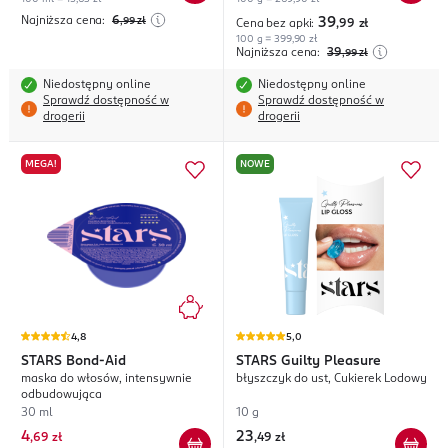
Najniższa cena:
6
,99
zł
39
Cena bez apki:
,99
zł
100 g = 399,90 zł
Najniższa cena:
39
,99
zł
Niedostępny online
Niedostępny online
Sprawdź dostępność w
Sprawdź dostępność w
drogerii
drogerii
MEGA!
NOWE
4,8
5,0
STARS
Bond-Aid
STARS
Guilty Pleasure
maska do włosów, intensywnie
błyszczyk do ust, Cukierek Lodowy
odbudowująca
30 ml
10 g
4
23
,
69 zł
,
49 zł