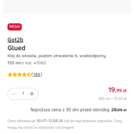
MEGA!
Got2b
Glued
Klej do włosów, poziom utrwalenia 6, wodoodporny
150 ml
nr kat.
41060
(
186
)
19
,99
zł
100 ml = 13,33 zł
Najniższa cena z 30 dni
przed obniżką:
29
,99
zł
Cena obowiązuje
30.07-12.08.26
lub do wyczerpania zapasów.
Ceny
mogą się różnić w zależności od drogerii.