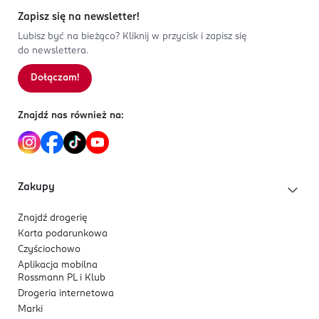
BENZYL ALCOHOL, LIMONENE.
Henkel Polska Sp. z.o.o
2
0
%
Zapisz się na newsletter!
Domaniewska 41
1
0
%
Lubisz być na bieżąco? Kliknij w przycisk i zapisz się
02-672
do newslettera.
Warszawa
consumerservice.pl@henkel.com
Dołączam!
Sortowanie wg
data: od najnowszej
225656000
PL-Polska
Znajdź nas również na:
Kod EAN
9 000101 707625
Zakupy
Znajdź drogerię
Karta podarunkowa
Czyściochowo
Aplikacja mobilna
Rossmann PL i Klub
Drogeria internetowa
Marki