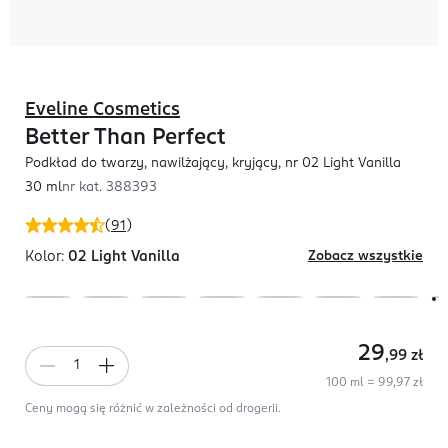
Eveline Cosmetics
Better Than Perfect
Podkład do twarzy, nawilżający, kryjący, nr 02 Light Vanilla
30 ml
nr kat.
388393
(
91
)
Kolor:
02 Light Vanilla
Zobacz wszystkie
29
,99
zł
100 ml = 99,97 zł
Ceny mogą się różnić w zależności od drogerii.