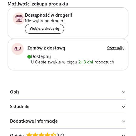
Możliwości zakupu produktu
Dostępność w drogerii
Nie wybrano drogerii
Wybierz drogerię
Zamów z dostawą
Szczegóły
Dostępny
U Ciebie zwykle w ciągu
2-3 dni
roboczych
Opis
Składniki
Podkład nawilżający Eveline Better Than
Perfect w odcieniu Light Vanilla
Dodatkowe informacje
Ingredients:
Aqua (Water), Dimethicone, Isododecane,
Lekki podkład kryjący Eveline Better Than Perfect
PEG-10 Dimethicone, Trimethylsiloxysilicate,
nadaje cerze naturalny, promienny wygląd i świeże,