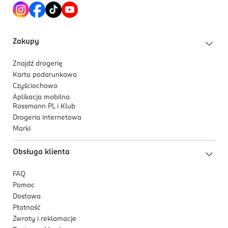
ułatwia dopasowanie koloru do typu cery.
Formuła jest odpowiednia dla wegan.
Zakupy
Składniki aktywne
Kwas hialuronowy i kolagen
roślinny
głęboko
Znajdź drogerię
nawilżają i regenerują skórę, nadając jej zdrowy
Karta podarunkowa
blask.
Czyściochowo
Naturalny skwalan
zapewnia skórze miękkość i
Aplikacja mobilna
Rossmann PL i Klub
elastyczność.
Drogeria internetowa
Marki
Obsługa klienta
FAQ
Pomoc
Dostawa
Płatność
Zwroty i reklamacje