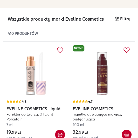
Wszystkie produkty marki Eveline Cosmetics
Filtry
410
PRODUKTÓW
NOWE
4,8
4,7
EVELINE COSMETICS
Liquid
EVELINE COSMETICS
korektor do twarzy, 01 Light
mgiełka utrwalająca makijaż,
Camouflage
Celebrity Skin
Porcelain
pielęgnująca
7 ml
100 ml
19
32
,
99 zł
,
99 zł