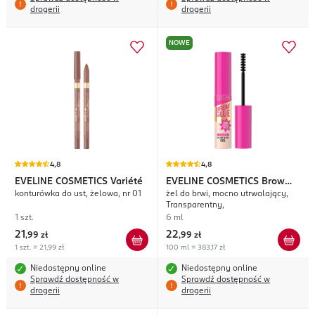
drogerii
drogerii
NOWE
4,8
4,8
EVELINE COSMETICS
Variété
EVELINE COSMETICS
Brow
konturówka do ust, żelowa, nr 01
żel do brwi, mocno utrwalający,
Glue
Transparentny,
1 szt.
6 ml
21
22
,
99 zł
,
99 zł
1 szt. = 21,99 zł
100 ml = 383,17 zł
Niedostępny online
Niedostępny online
Sprawdź dostępność w
Sprawdź dostępność w
drogerii
drogerii