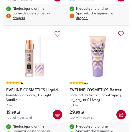
100 ml = 285,57 zł
100 ml = 32,99 zł
Niedostępny online
Niedostępny online
Sprawdź dostępność w
Sprawdź dostępność w
drogerii
drogerii
4,8
4,7
EVELINE COSMETICS
Liquid
EVELINE COSMETICS
Better
korektor do twarzy, 02 Light
podkład do twarzy, nawilżający,
Camouflage
Than Perfect
Vanilla
kryjący, nr 01 Ivory
7 ml
30 ml
19
29
,
99 zł
,
99 zł
100 ml = 285,57 zł
100 ml = 99,97 zł
Niedostępny online
Niedostępny online
Sprawdź dostępność w
Sprawdź dostępność w