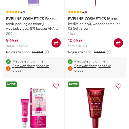
4,9
4,8
EVELINE COSMETICS
Face
EVELINE COSMETICS
Micro
tonik-peeling do twarzy
kredka do brwi, wodoodporna, nr
Therapy Professional Clean
Precise
wygładzający, 8% kwasy: AHA,
02 Soft Brown
Shot
BHA, PHA
200 ml
1 szt.
9
10
,
99 zł
,
99 zł
100 ml = 5,00 zł
1 szt. = 10,99 zł
Najniższa cena:
15
Najniższa cena:
19
,99
zł
,99
zł
Niedostępny online
Niedostępny online
Sprawdź dostępność w
Sprawdź dostępność w
drogerii
drogerii
NOWE
NOWE