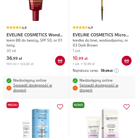
4,8
4,9
EVELINE COSMETICS
Wonder
EVELINE COSMETICS
Micro
krem BB do twarzy, SPF 50, nr 01
kredka do brwi, wodoodporna, nr
Match
Precise
Ivory
03 Dark Brown
30 ml
1 szt.
36
10
,
99 zł
,
99 zł
100 ml = 123,30 zł
1 szt. = 10,99 zł
Najniższa cena:
19
,99
zł
Niedostępny online
Niedostępny online
Sprawdź dostępność w
Sprawdź dostępność w
drogerii
drogerii
MEGA!
NOWE