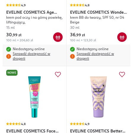
4,9
4,8
EVELINE COSMETICS
Age
EVELINE COSMETICS
Wonder
krem pod oczy i na górną powiekę,
krem BB do twarzy, SPF 50, nr 04
Back Code
Match
liftingujący,
Beige
15 ml
30 ml
30
36
,
99 zł
,
99 zł
100 ml = 206,60 zł
100 ml = 123,30 zł
Niedostępny online
Niedostępny online
Sprawdź dostępność w
Sprawdź dostępność w
drogerii
drogerii
NOWE
4,8
4,9
EVELINE COSMETICS
Face
EVELINE COSMETICS
Better