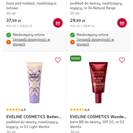
baza pod makijaż, nawilżająca,
podkład do twarzy, nawilżający,
Grip
Than Perfect
żelowa
kryjący, nr 04 Natural Beige
30 ml
30 ml
37
29
,
99 zł
,
99 zł
100 ml = 126,63 zł
100 ml = 99,97 zł
Niedostępny online
Niedostępny online
Sprawdź dostępność w
Sprawdź dostępność w
drogerii
drogerii
NOWE
4,9
4,6
EVELINE COSMETICS
Better
EVELINE COSMETICS
Wonder
podkład do twarzy, nawilżający,
krem BB do twarzy, SPF 50, nr 02
Than Perfect
Match
kryjący, nr 02 Light Vanilla
Vanilla
30 ml
30 ml