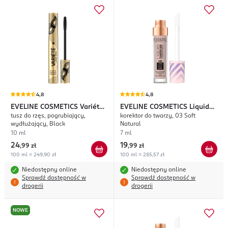
4,8
4,8
EVELINE COSMETICS
Variété
EVELINE COSMETICS
Liquid
tusz do rzęs, pogrubiający,
korektor do twarzy, 03 Soft
Lashes Show
Camouflage
wydłużający, Black
Natural
10 ml
7 ml
24
19
,
99 zł
,
99 zł
100 ml = 249,90 zł
100 ml = 285,57 zł
Niedostępny online
Niedostępny online
Sprawdź dostępność w
Sprawdź dostępność w
drogerii
drogerii
NOWE