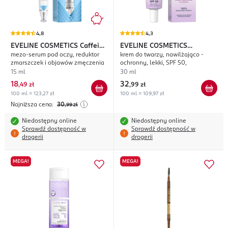
4,8
4,3
EVELINE COSMETICS
Caffeine
EVELINE COSMETICS
mezo-serum pod oczy, reduktor
krem do twarzy, nawilżająco -
Super Needles 30
Cerabiome
zmarszczek i objawów zmęczenia
ochronny, lekki, SPF 50,
15 ml
30 ml
18
32
,
49 zł
,
99 zł
100 ml = 123,27 zł
100 ml = 109,97 zł
Najniższa cena:
30
,99
zł
Niedostępny online
Niedostępny online
Sprawdź dostępność w
Sprawdź dostępność w
drogerii
drogerii
MEGA!
MEGA!