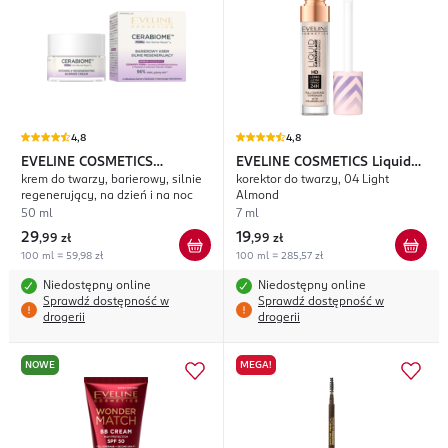
4,8
4,8
EVELINE COSMETICS
EVELINE COSMETICS
Liquid
krem do twarzy, barierowy, silnie
korektor do twarzy, 04 Light
Cerabiome
Camouflage
regenerujący, na dzień i na noc
Almond
50 ml
7 ml
29
19
,
99 zł
,
99 zł
100 ml = 59,98 zł
100 ml = 285,57 zł
Niedostępny online
Niedostępny online
Sprawdź dostępność w
Sprawdź dostępność w
drogerii
drogerii
NOWE
MEGA!