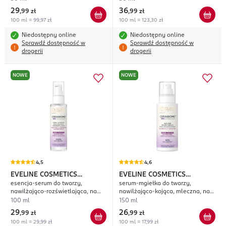
29
36
,
99 zł
,
99 zł
100 ml = 99,97 zł
100 ml = 123,30 zł
Niedostępny online
Niedostępny online
Sprawdź dostępność w
Sprawdź dostępność w
drogerii
drogerii
NOWE
NOWE
4,5
4,6
EVELINE COSMETICS
EVELINE COSMETICS
esencja-serum do twarzy,
serum-mgiełka do twarzy,
Cerabiome
Cerabiome
nawilżająco-rozświetlająca, na
nawilżająco-kojąca, mleczna, na
dzień i na noc
dzień i na noc
100 ml
150 ml
29
26
,
99 zł
,
99 zł
100 ml = 29,99 zł
100 ml = 17,99 zł