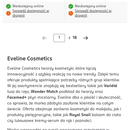
Niedostępny online
Niedostępny online
Sprawdź dostępność w
Sprawdź dostępność w
drogerii
drogerii
z
18
Eveline Cosmetics
Eveline Cosmetics tworzy kosmetyki, które łączą
innowacyjność z szybką reakcją na nowe trendy. Dzięki temu
oferuje produkty spełniające potrzeby różnych grup klientów.
W jej asortymencie znajdują się bestsellery takie jak
Variété
tusz do rzęs,
Wonder Match
podkład do twarzy oraz
Facemed+
płyn micelarny. Eveline dba o jakość i skuteczność,
co sprawia, że marka zdobyła zaufanie klientów na całym
świecie. Oferta obejmuje zarówno kosmetyki do makijażu, jak i
produkty pielęgnacyjne, takie jak
Royal Snail
balsam do ciała
czy luksusowe kremy-serum do rąk i paznokci.