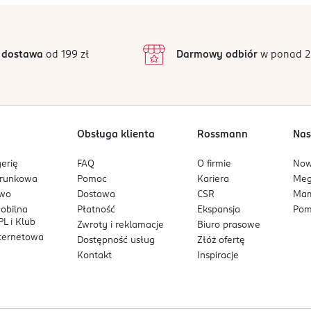
4,8
/5
4
3
117 opinii
podstawie
inie są zweryfikowane zakupem.
2
 dostawa
od 199 zł
Darmowy odbiór
w ponad 2
1
Obsługa klienta
Rossmann
Nas
erię
FAQ
O firmie
No
arunkowa
Pomoc
Kariera
Me
owo
Dostawa
CSR
Mam
mobilna
Płatność
Ekspansja
Pom
L i Klub
Zwroty i reklamacje
Biuro prasowe
nternetowa
Dostępność usług
Złóż ofertę
Kontakt
Inspiracje