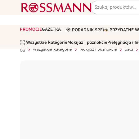
PROMOCJE
GAZETKA
☀️ PORADNIK SPF
🧑🏻‍🍳 PRZYDATNE
Wszystkie kategorie
Makijaż i paznokcie
Pielęgnacja i h
Wszystkie kategorie
Makijaż i paznokcie
Usta