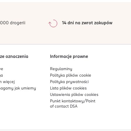
0
%
0
%
0
%
000 drogerii
14 dni na zwrot zakupów
0
%
Sortowanie wg
data: od najnowszej
ze oznaczenia
Informacje prawne
we
Regulaminy
ga
Polityka plików
cookie
 więcej
Polityka prywatności
agamy jak umiemy
Lista plików
cookies
Ustawienia plików
cookies
Punkt kontaktowy/
Point
of contact DSA