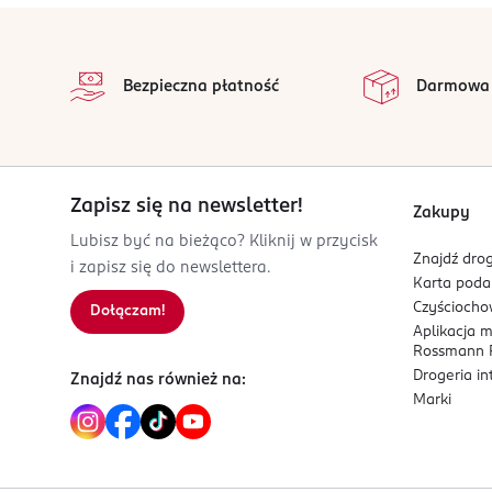
05-506
stopka
Lesznowola
na 
Wszystkie op
eveline@eveline.com.pl
Bezpieczna płatność
Darmowa
223225606
PL-Polska
Kod EAN
5 903416 052470
Zapisz się na newsletter!
Zakupy
Lubisz być na bieżąco? Kliknij w przycisk
Znajdź drog
i zapisz się do newslettera.
Karta pod
Czyścioch
Dołączam!
Aplikacja 
Rossmann P
Drogeria i
Znajdź nas również na:
Marki