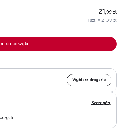
21
,99
zł
1 szt. = 21,99 zł
aj do koszyka
Wybierz drogerię
Szczegóły
oczych