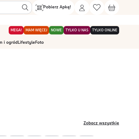
Pobierz Apkę!
MEGA!
MAM WIĘCEJ
NOWE
TYLKO U NAS
TYLKO ONLINE
 i ogród
Lifestyle
Foto
Zobacz wszystkie