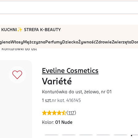
 W KUCHNI
✨ STREFA K-BEAUTY
igiena
Włosy
Mężczyzna
Perfumy
Dziecko
Żywność
Zdrowie
Zwierzęta
Dom
Konturówki do ust
Eveline Cosmetics
Variété
Konturówka do ust, żelowa, nr 01
1 szt.
nr kat.
416145
(
117
)
Kolor:
01 Nude