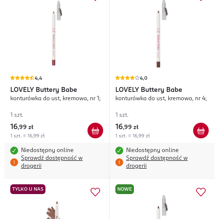
4,4
4,0
LOVELY
Buttery Babe
LOVELY
Buttery Babe
konturówka do ust, kremowa, nr 1;
konturówka do ust, kremowa, nr 4;
1 szt.
1 szt.
16
16
,
99 zł
,
99 zł
1 szt. = 16,99 zł
1 szt. = 16,99 zł
Niedostępny online
Niedostępny online
Sprawdź dostępność w
Sprawdź dostępność w
drogerii
drogerii
TYLKO U NAS
NOWE