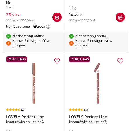
Me
1 ml
1,4 g
39
14
,
99 zł
,
49 zł
100 ml = 3999,00 zł
100 g = 1035,00 zł
Najniższa cena:
49
,99
zł
Niedostępny online
Niedostępny online
Sprawdź dostępność w
Sprawdź dostępność w
drogerii
drogerii
TYLKO U NAS
TYLKO U NAS
4,8
4,8
LOVELY
Perfect Line
LOVELY
Perfect Line
konturówka do ust, nr 4;
konturówka do ust, nr 7;