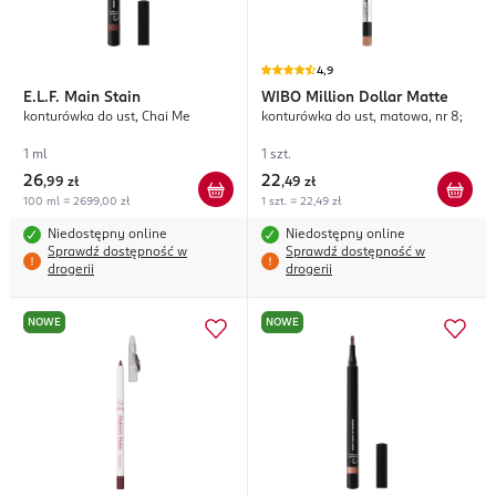
4,9
E.L.F.
Main Stain
WIBO
Million Dollar Matte
konturówka do ust, Chai Me
konturówka do ust, matowa, nr 8;
1 ml
1 szt.
26
22
,
99 zł
,
49 zł
100 ml = 2699,00 zł
1 szt. = 22,49 zł
Niedostępny online
Niedostępny online
Sprawdź dostępność w
Sprawdź dostępność w
drogerii
drogerii
NOWE
NOWE