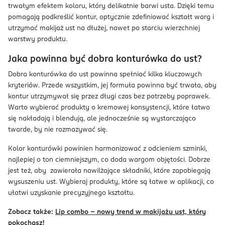
trwałym efektem koloru, który delikatnie barwi usta. Dzięki temu
pomagają podkreślić kontur, optycznie zdefiniować kształt warg i
utrzymać makijaż ust na dłużej, nawet po starciu wierzchniej
warstwy produktu.
Jaka powinna być dobra konturówka do ust?
Dobra konturówka do ust powinna spełniać kilka kluczowych
kryteriów. Przede wszystkim, jej formuła powinna być trwała, aby
kontur utrzymywał się przez długi czas bez potrzeby poprawek.
Warto wybierać produkty o kremowej konsystencji, które łatwo
się nakładają i blendują, ale jednocześnie są wystarczająco
twarde, by nie rozmazywać się.
Kolor konturówki powinien harmonizować z odcieniem szminki,
najlepiej o ton ciemniejszym, co doda wargom objętości. Dobrze
jest też, aby zawierała nawilżające składniki, które zapobiegają
wysuszeniu ust. Wybieraj produkty, które są łatwe w aplikacji, co
ułatwi uzyskanie precyzyjnego kształtu.
Zobacz także:
Lip combo - nowy trend w makijażu ust, który
pokochasz!