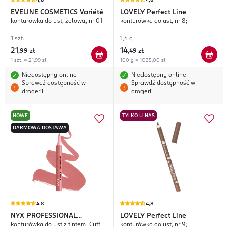
4,8
4,8
EVELINE COSMETICS
Variété
LOVELY
Perfect Line
konturówka do ust, żelowa, nr 01
konturówka do ust, nr 8;
1 szt.
1,4 g
21
14
,
99 zł
,
49 zł
1 szt. = 21,99 zł
100 g = 1035,00 zł
Niedostępny online
Niedostępny online
Sprawdź dostępność w
Sprawdź dostępność w
drogerii
drogerii
NOWE
TYLKO U NAS
DARMOWA DOSTAWA
4,8
4,8
NYX PROFESSIONAL
LOVELY
Perfect Line
konturówka do ust z tintem, Cuff
konturówka do ust, nr 9;
MAKEUP
Lip Lingerie