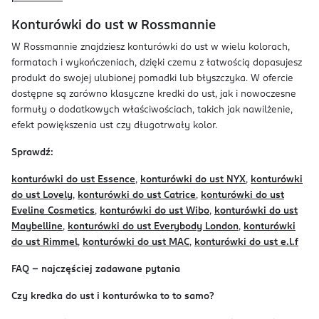
Konturówki do ust w Rossmannie
W Rossmannie znajdziesz konturówki do ust w wielu kolorach,
formatach i wykończeniach, dzięki czemu z łatwością dopasujesz
produkt do swojej ulubionej pomadki lub błyszczyka. W ofercie
dostępne są zarówno klasyczne kredki do ust, jak i nowoczesne
formuły o dodatkowych właściwościach, takich jak nawilżenie,
efekt powiększenia ust czy długotrwały kolor.
Sprawdź:
konturówki do ust Essence
,
konturówki do ust NYX
,
konturówki
do ust Lovely
,
konturówki do ust Catrice
,
konturówki do ust
Eveline Cosmetics
,
konturówki do ust Wibo
,
konturówki do ust
Maybelline
,
konturówki do ust Everybody London
,
konturówki
do ust Rimmel
,
konturówki do ust MAC
,
konturówki do ust e.l.f
FAQ – najczęściej zadawane pytania
Czy kredka do ust i konturówka to to samo?