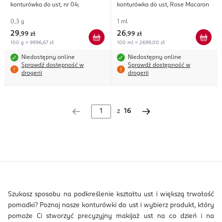
konturówka do ust, nr 04;
konturówka do ust, Rose Macaron
0,3 g
1 ml
29
26
,
99 zł
,
99 zł
100 g = 9996,67 zł
100 ml = 2699,00 zł
Niedostępny online
Niedostępny online
Sprawdź dostępność w
Sprawdź dostępność w
drogerii
drogerii
z
16
Szukasz sposobu na podkreślenie kształtu ust i większą trwałość
pomadki? Poznaj nasze konturówki do ust i wybierz produkt, który
pomoże Ci stworzyć precyzyjny makijaż ust na co dzień i na