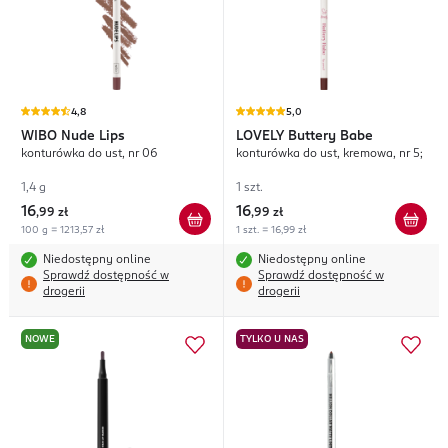
4,8
5,0
WIBO
Nude Lips
LOVELY
Buttery Babe
konturówka do ust, nr 06
konturówka do ust, kremowa, nr 5;
1,4 g
1 szt.
16
16
,
99 zł
,
99 zł
100 g = 1213,57 zł
1 szt. = 16,99 zł
Niedostępny online
Niedostępny online
Sprawdź dostępność w
Sprawdź dostępność w
drogerii
drogerii
NOWE
TYLKO U NAS