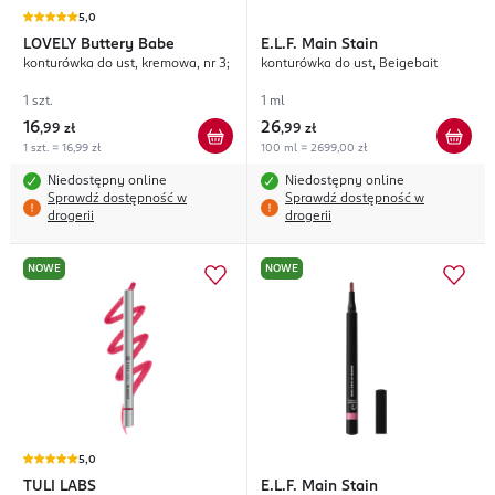
5,0
LOVELY
Buttery Babe
E.L.F.
Main Stain
konturówka do ust, kremowa, nr 3;
konturówka do ust, Beigebait
1 szt.
1 ml
16
26
,
99 zł
,
99 zł
1 szt. = 16,99 zł
100 ml = 2699,00 zł
Niedostępny online
Niedostępny online
Sprawdź dostępność w
Sprawdź dostępność w
drogerii
drogerii
NOWE
NOWE
5,0
TULI LABS
E.L.F.
Main Stain