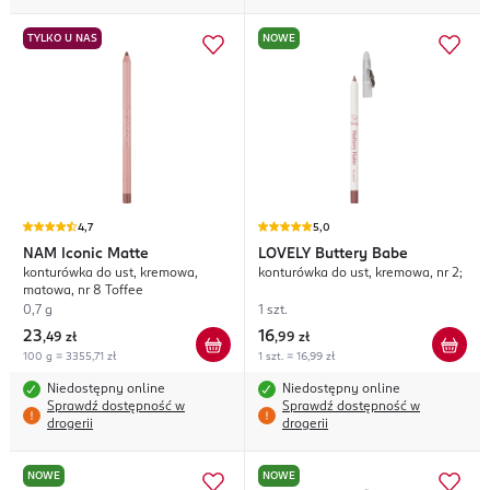
TYLKO U NAS
NOWE
4,7
5,0
NAM
Iconic Matte
LOVELY
Buttery Babe
konturówka do ust, kremowa,
konturówka do ust, kremowa, nr 2;
matowa, nr 8 Toffee
0,7 g
1 szt.
23
16
,
49 zł
,
99 zł
100 g = 3355,71 zł
1 szt. = 16,99 zł
Niedostępny online
Niedostępny online
Sprawdź dostępność w
Sprawdź dostępność w
drogerii
drogerii
NOWE
NOWE