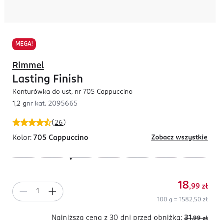
MEGA!
Rimmel
Lasting Finish
Konturówka do ust, nr 705 Cappuccino
1,2 g
nr kat.
2095665
(
26
)
Kolor:
705 Cappuccino
Zobacz wszystkie
18
,99
zł
100 g = 1582,50 zł
Najniższa cena z 30 dni
przed obniżką:
31
,99
zł