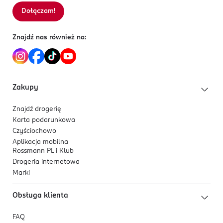
długotrwały, intensywny kolor utrzymujący się
Dołączam!
Sortowanie wg
data: od najnowszej
przez wiele godzin
idealna do modelowania ust i przedłużania
Znajdź nas również na:
trwałości szminki
Zakupy
Znajdź drogerię
Karta podarunkowa
Czyściochowo
Aplikacja mobilna
Rossmann PL i Klub
Drogeria internetowa
Marki
Obsługa klienta
FAQ