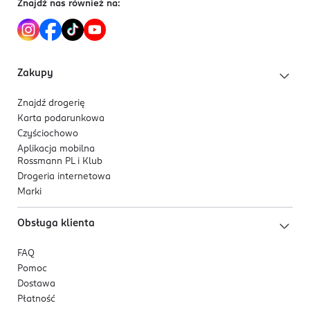
Znajdź nas również na:
Formuła została wzbogacona o składniki
pielęgnujące:
PDRN, CICA, niacynamid, kwas
hialuronowy i ekstrakt z fig.
Podkład sprawdzi się w codziennym makijażu,
Zakupy
gdy potrzebne są krycie, lekkość i trwałość.
Znajdź drogerię
Karta podarunkowa
Czyściochowo
Aplikacja mobilna
Rossmann PL i Klub
Drogeria internetowa
Marki
Obsługa klienta
FAQ
Pomoc
Dostawa
Płatność