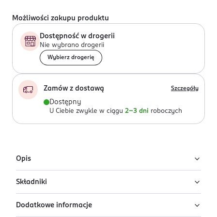
Możliwości zakupu produktu
Dostępność w drogerii
Nie wybrano drogerii
Wybierz drogerię
Zamów z dostawą
Szczegóły
Dostępny
U Ciebie zwykle w ciągu
2-3 dni
roboczych
Opis
Składniki
Podkład do twarzy Eveline Better Than
Perfect w odcieniu Light Ivory
Dodatkowe informacje
Ingredients: : AQUA, DIMETHICONE, ISODODECANE,
Lekki podkład Eveline Better Than Perfect w odcieniu