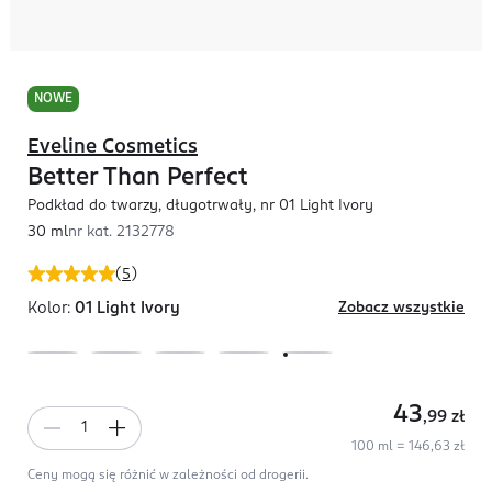
NOWE
Eveline Cosmetics
Better Than Perfect
Podkład do twarzy, długotrwały, nr 01 Light Ivory
30 ml
nr kat.
2132778
(
5
)
Kolor:
01 Light Ivory
Zobacz wszystkie
43
,99
zł
100 ml = 146,63 zł
Ceny mogą się różnić w zależności od drogerii.