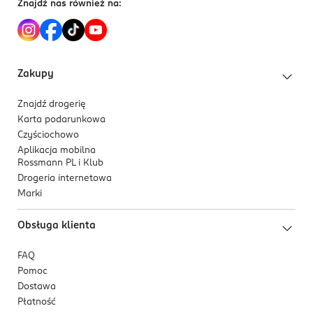
Znajdź nas również na:
Formuła została wzbogacona o składniki
pielęgnujące:
PDRN, CICA, niacynamid, kwas
hialuronowy i ekstrakt z fig.
Podkład sprawdzi się w codziennym makijażu,
Zakupy
gdy potrzebne są krycie, lekkość i trwałość.
Znajdź drogerię
Karta podarunkowa
Czyściochowo
Aplikacja mobilna
Rossmann PL i Klub
Drogeria internetowa
Marki
Obsługa klienta
FAQ
Pomoc
Dostawa
Płatność