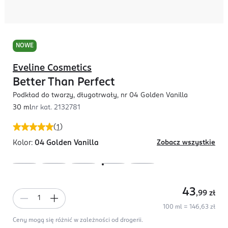
NOWE
Eveline Cosmetics
Better Than Perfect
Podkład do twarzy, długotrwały, nr 04 Golden Vanilla
30 ml
nr kat.
2132781
(
1
)
Kolor:
04 Golden Vanilla
Zobacz wszystkie
43
,99
zł
100 ml = 146,63 zł
Ceny mogą się różnić w zależności od drogerii.