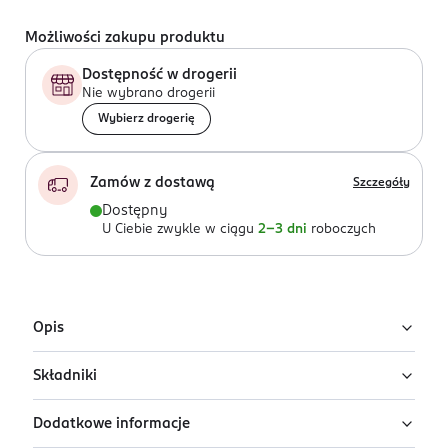
Możliwości zakupu produktu
Dostępność w drogerii
Nie wybrano drogerii
Wybierz drogerię
Zamów z dostawą
Szczegóły
Dostępny
U Ciebie zwykle w ciągu
2-3 dni
roboczych
Opis
Składniki
Podkład do twarzy Eveline Better Than
Perfect w odcieniu Golden Vanilla
Dodatkowe informacje
Ingredients: : AQUA, DIMETHICONE, ISODODECANE,
Lekki podkład Eveline Better Than Perfect w odcieniu