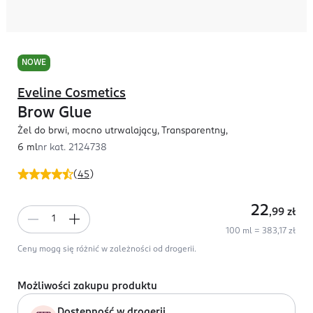
NOWE
Eveline Cosmetics
Brow Glue
Żel do brwi, mocno utrwalający, Transparentny,
6 ml
nr kat.
2124738
(
45
)
22
,99
zł
100 ml = 383,17 zł
Ceny mogą się różnić w zależności od drogerii.
Możliwości zakupu produktu
Dostępność w drogerii