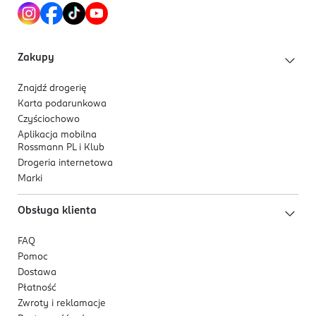
ułatwia dopasowanie koloru do typu cery.
Formuła jest odpowiednia dla wegan.
Zakupy
Składniki aktywne
Kwas hialuronowy i kolagen
roślinny
głęboko
Znajdź drogerię
nawilżają i regenerują skórę, nadając jej zdrowy
Karta podarunkowa
blask.
Czyściochowo
Naturalny skwalan
zapewnia skórze miękkość i
Aplikacja mobilna
Rossmann PL i Klub
elastyczność.
Drogeria internetowa
Marki
Obsługa klienta
FAQ
Pomoc
Dostawa
Płatność
Zwroty i reklamacje