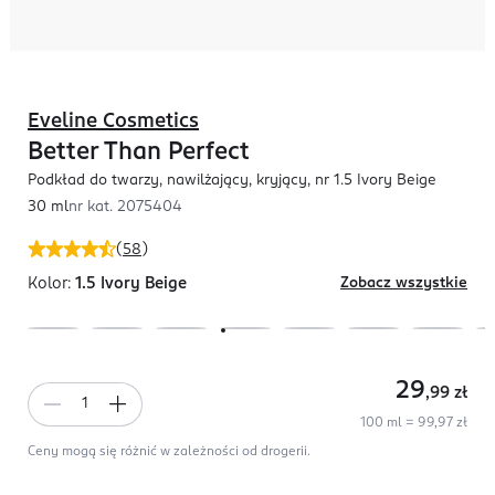
Eveline Cosmetics
Better Than Perfect
Podkład do twarzy, nawilżający, kryjący, nr 1.5 Ivory Beige
30 ml
nr kat.
2075404
(
58
)
Kolor:
1.5 Ivory Beige
Zobacz wszystkie
29
,99
zł
100 ml = 99,97 zł
Ceny mogą się różnić w zależności od drogerii.