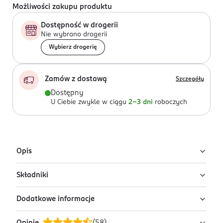
Możliwości zakupu produktu
Dostępność w drogerii
Nie wybrano drogerii
Wybierz drogerię
Zamów z dostawą
Szczegóły
Dostępny
U Ciebie zwykle w ciągu
2-3 dni
roboczych
Opis
Składniki
Podkład nawilżający Eveline Better Than
Perfect w odcieniu Ivory Beige
Dodatkowe informacje
Ingredients: Aqua (Water), Dimethicone, Isododecane,
Lekki podkład kryjący Eveline Better Than Perfect
PEG-10 Dimethicone, Trimethylsiloxysilicate,
nadaje cerze naturalny, promienny wygląd i świeże,