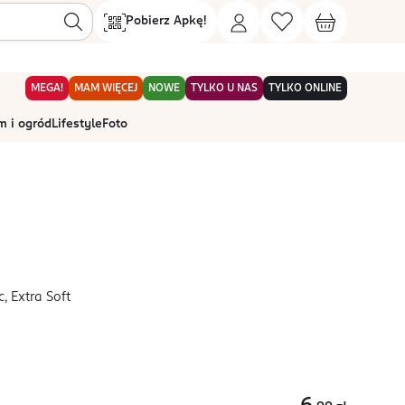
Pobierz Apkę!
MEGA!
MAM WIĘCEJ
NOWE
TYLKO U NAS
TYLKO ONLINE
 i ogród
Lifestyle
Foto
, Extra Soft