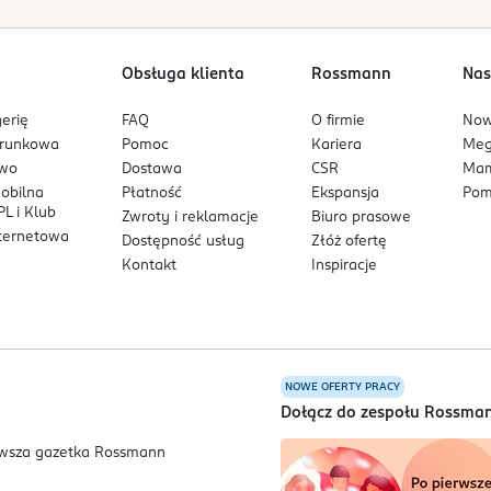
hy,
Obsługa klienta
Rossmann
Nas
erię
FAQ
O firmie
No
arunkowa
Pomoc
Kariera
Me
owo
Dostawa
CSR
Mam
mobilna
Płatność
Ekspansja
Pom
L i Klub
Zwroty i reklamacje
Biuro prasowe
nternetowa
Dostępność usług
Złóż ofertę
Kontakt
Inspiracje
NOWE OFERTY PRACY
a
Dołącz do zespołu Rossma