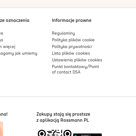
Sortowanie wg
data: od najnowszej
ze oznaczenia
Informacje prawne
we
Regulaminy
ga
Polityka plików
cookie
 więcej
Polityka prywatności
agamy jak umiemy
Lista plików
cookies
Ustawienia plików
cookies
Punkt kontaktowy/
Point
of contact DSA
nna!
Zakupy stają się prostsze
z aplikacją Rossmann PL