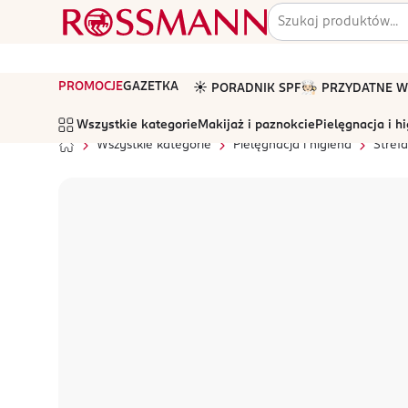
PROMOCJE
GAZETKA
☀️ PORADNIK SPF
🧑🏻‍🍳 PRZYDATNE
Wszystkie kategorie
Makijaż i paznokcie
Pielęgnacja i h
Wszystkie kategorie
Pielęgnacja i higiena
Stref