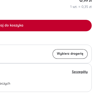
6
,99
zł
1 szt. = 0,35 zł
aj do koszyka
Wybierz drogerię
Szczegóły
oczych