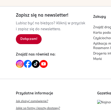
ul. Żółkiewskiego 20/26
skutecznie neutralizują nieprzyjemne zapac
87-100 Toruń
nie zawierają lateksu,
przebadane dermatologicznie.
Zapisz się na newsletter!
Kod EAN
Zakupy
5 900516 752279
Lubisz być na bieżąco? Kliknij w przycisk
Znajdź drog
i zapisz się do newslettera.
Karta pod
Czyścioch
Dołączam!
Aplikacja 
Rossmann P
Drogeria i
Znajdź nas również na:
Marki
Przydatne informacje
Gazetk
Jak złożyć zamówienie?
Jakie są formy i koszty dostawy?