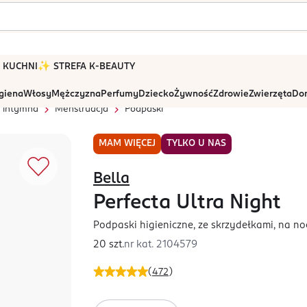
 W KUCHNI
✨ STREFA K-BEAUTY
igiena
Włosy
Mężczyzna
Perfumy
Dziecko
Żywność
Zdrowie
Zwierzęta
Dom
a intymna
Menstruacja
Podpaski
MAM WIĘCEJ
TYLKO U NAS
Bella
Perfecta Ultra Night
Podpaski higieniczne, ze skrzydełkami, na noc
20 szt.
nr kat.
2104579
(
472
)