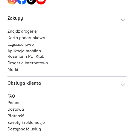
PL-Polska
skóry.
Kod EAN
Tripeptyd miedziowy - jeden z najsilniejszych
Zakupy
5 902169 062613
składników regenerujących, którego skuteczność
potwierdzają liczne badania kliniczne. Poprawia
Znajdź drogerię
elastyczność, jędrność i zwiększa napięcie skóry.
Karta podarunkowa
Czyściochowo
Aplikacja mobilna
Rossmann PL i Klub
Drogeria internetowa
Marki
Obsługa klienta
FAQ
Pomoc
Dostawa
Płatność
Zwroty i reklamacje
Dostępność usług