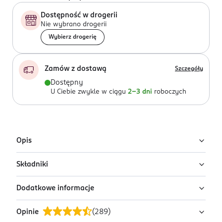
Dostępność w drogerii
Nie wybrano drogerii
Wybierz drogerię
Zamów z dostawą
Szczegóły
Dostępny
U Ciebie zwykle w ciągu
2-3 dni
roboczych
Opis
Składniki
Nawilżająco - kojące serum z kwasem hialuronowym,
trehalozą oraz tripeptydem miedziowym. Polecane do
Dodatkowe informacje
cery suchej i wrażliwej.
Ingredients: Aqua (Water), Panthenol, Trehalose,
Propanediol, Hyaluronic Acid, Copper Tripeptide-1,
Serum na dzień i na noc z mikrocząsteczkowym kwasem
Opinie
(
289
)
Sodium Hyaluronate, Hydroxyethylcellulose,
PRZYGOTOWANIE I STOSOWANIE