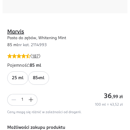
Marvis
Pasta do zębów, Whitening Mint
85 ml
nr kat.
2114993
(
187
)
Pojemność
:
85 ml
25 ml
85 ml
36
,99
zł
100 ml = 43,52 zł
Ceny mogą się różnić w zależności od drogerii.
Możliwości zakupu produktu