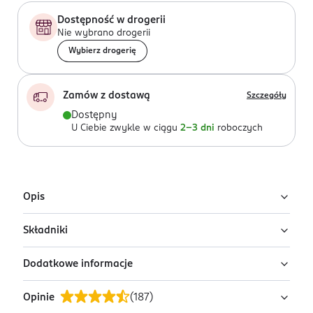
Dostępność w drogerii
Nie wybrano drogerii
Wybierz drogerię
Zamów z dostawą
Szczegóły
Dostępny
U Ciebie zwykle w ciągu
2-3 dni
roboczych
Opis
Składniki
Marvis Whitening Mint to włoska wybielająca pasta do
zębów o intensywnym i niepowtarzalnym smaku.
Dodatkowe informacje
Ingredients: : GLYCERIN, CALCIUM CARBONATE,
Produkt oparty jest na połączeniu dwóch rodzajów
HYDRATED SILICA, AQUA, AROMA, XYLITOL, CELLULOSE
krzemionki o różnej granulacji, które wspólnie
Opinie
(
187
)
GUM, TITANIUM DIOXIDE, TRISODIUM PHOSPHATE,
PRZYGOTOWANIE I STOSOWANIE
zapewniają zrównoważoną ścieralność i większą siłę