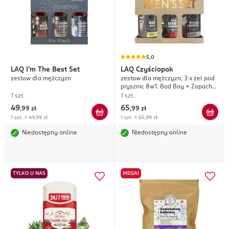
5,0
LAQ
I'm The Best Set
LAQ
Czyściopak
zestaw dla mężczyzn
zestaw dla mężczyzn, 3 x żel pod
prysznic 8w1: Bad Boy + Zapach
Seksu i Biznesu + Ryszard z
1 szt.
1 szt.
Bieszczad
49
65
,
99 zł
,
99 zł
1 szt. = 49,99 zł
1 szt. = 65,99 zł
Niedostępny online
Niedostępny online
TYLKO U NAS
MEGA!