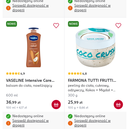
Niedostępny online
Niedostępny online
Sprawdź dostępność w
Sprawdź dostępność w
drogerii
drogerii
NOWE
NOWE
4,9
4,8
VASELINE
Intensive Care
FARMONA TUTTI FRUTTI
balsam do ciała, nawilżający
peeling do ciała, cukrowy,
Cocoa Radiant
Coco Crush
odżywczy, Kokos + Migdał +
Makadamia
600 ml
300 g
36
25
,
99 zł
,
99 zł
100 ml = 6,17 zł
100 g = 8,66 zł
Niedostępny online
Niedostępny online
Sprawdź dostępność w
Sprawdź dostępność w
drogerii
drogerii