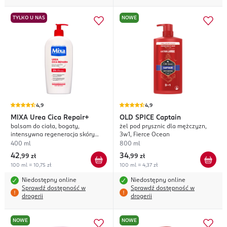
TYLKO U NAS
NOWE
4,9
4,9
MIXA
Urea Cica Repair+
OLD SPICE
Captain
balsam do ciała, bogaty,
żel pod prysznic dla mężczyzn,
intensywna regeneracja skóry
3w1, Fierce Ocean
bardzo suchej
400 ml
800 ml
42
34
,
99 zł
,
99 zł
100 ml = 10,75 zł
100 ml = 4,37 zł
Niedostępny online
Niedostępny online
Sprawdź dostępność w
Sprawdź dostępność w
drogerii
drogerii
NOWE
NOWE