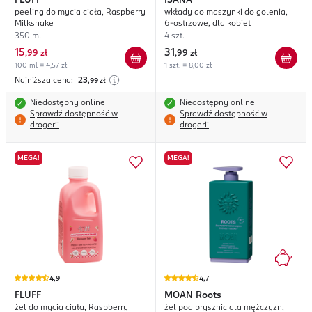
FLUFF
ISANA
peeling do mycia ciała, Raspberry
wkłady do maszynki do golenia,
Milkshake
6-ostrzowe, dla kobiet
350 ml
4 szt.
15
31
,
99 zł
,
99 zł
100 ml = 4,57 zł
1 szt. = 8,00 zł
Najniższa cena:
23
,99
zł
Niedostępny online
Niedostępny online
Sprawdź dostępność w
Sprawdź dostępność w
drogerii
drogerii
MEGA!
MEGA!
4,9
4,7
FLUFF
MOAN
Roots
żel do mycia ciała, Raspberry
żel pod prysznic dla mężczyzn,