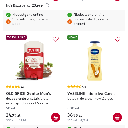
Najniższa cena:
23
,99
zł
Niedostępny online
Niedostępny online
Sprawdź dostępność w
Sprawdź dostępność w
drogerii
drogerii
TYLKO U NAS
NOWE
4,7
4,8
OLD SPICE
Gentle Man's
VASELINE
Intensive Care
dezodoranty w sztyfcie dla
balsam do ciała, nawilżający
Essential Healing
mężczyzn, Coconut Vanilla
50 ml
600 ml
24
36
,
99 zł
,
99 zł
100 ml = 49,98 zł
100 ml = 6,17 zł