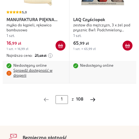
5,0
MANUFAKTURA PIĘKNA
LAQ
Czyściopak
myjka do kąpieli, rękawica
zestaw dla mężczyzn, 3 x żel pod
Bamboo
bambusowa
prysznic 8w1: Podchmielony
Kozioł z Klasą + Zapach Seksu i
1 szt.
1 szt.
Biznesu + Ryszard z Bieszczad
16
65
,
99 zł
,
99 zł
1 szt. = 16,99 zł
1 szt. = 65,99 zł
Najniższa cena:
21
,49
zł
Niedostępny online
Niedostępny online
Sprawdź dostępność w
drogerii
z
108
stopka
Bezpieczna płatność