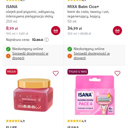
4,9
4,9
ISANA
MIXA
Balm Cica+
olejek pod prysznic, odżywczy,
krem do ciała, twarzy i ust,
intensywna pielęgnacja skóry
regenerujący, kojący
250 ml
50 ml
8
34
,
99 zł
,
99 zł
100 ml = 3,60 zł
100 ml = 69,98 zł
Najniższa cena:
10
,99
zł
Niedostępny online
Niedostępny online
Sprawdź dostępność w
Sprawdź dostępność w
drogerii
drogerii
MEGA!
TYLKO U NAS
4,9
4,9