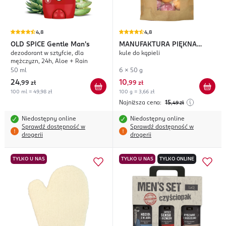
4,8
4,8
OLD SPICE
Gentle Man's
MANUFAKTURA PIĘKNA
dezodorant w sztyfcie, dla
kule do kąpieli
Szaleństwo Kolorów
mężczyzn, 24h, Aloe + Rain
50 ml
6 x 50 g
24
10
,
99 zł
,
99 zł
100 ml = 49,98 zł
100 g = 3,66 zł
Najniższa cena:
15
,49
zł
Niedostępny online
Niedostępny online
Sprawdź dostępność w
Sprawdź dostępność w
drogerii
drogerii
TYLKO U NAS
TYLKO U NAS
TYLKO ONLINE