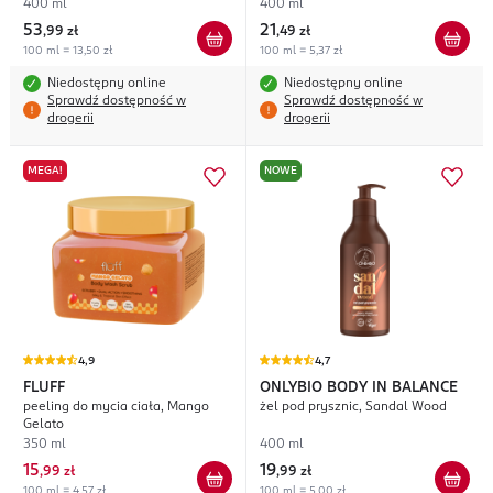
400 ml
400 ml
53
21
,
99 zł
,
49 zł
100 ml = 13,50 zł
100 ml = 5,37 zł
Niedostępny online
Niedostępny online
Sprawdź dostępność w
Sprawdź dostępność w
drogerii
drogerii
MEGA!
NOWE
4,9
4,7
FLUFF
ONLYBIO BODY IN BALANCE
peeling do mycia ciała, Mango
żel pod prysznic, Sandal Wood
Gelato
350 ml
400 ml
15
19
,
99 zł
,
99 zł
100 ml = 4,57 zł
100 ml = 5,00 zł