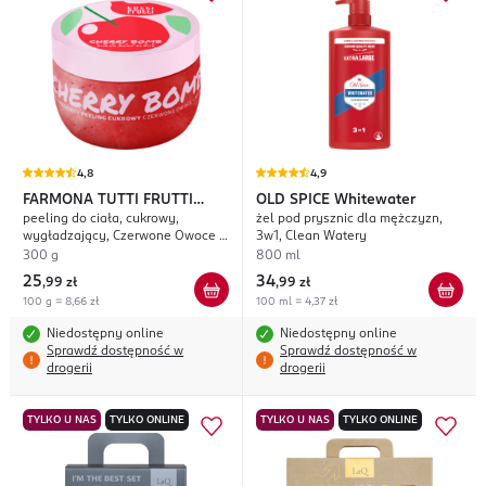
4,8
4,9
FARMONA TUTTI FRUTTI
OLD SPICE
Whitewater
peeling do ciała, cukrowy,
żel pod prysznic dla mężczyzn,
Cherry Bomb
wygładzający, Czerwone Owoce +
3w1, Clean Watery
Wiśnia
300 g
800 ml
25
34
,
99 zł
,
99 zł
100 g = 8,66 zł
100 ml = 4,37 zł
Niedostępny online
Niedostępny online
Sprawdź dostępność w
Sprawdź dostępność w
drogerii
drogerii
TYLKO U NAS
TYLKO ONLINE
TYLKO U NAS
TYLKO ONLINE