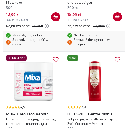
Milkshake
energetyzujący
500 ml
300 ml
12
15
,
99 zł
,
99 zł
100 ml = 2,60 zł
100 ml = 5,33 zł
Najniższa cena:
18
Najniższa cena:
23
,99
zł
,99
zł
Niedostępny online
Niedostępny online
Sprawdź dostępność w
Sprawdź dostępność w
drogerii
drogerii
TYLKO U NAS
NOWE
4,9
4,8
MIXA
Urea Cica Repair+
OLD SPICE
Gentle Man's
krem multifunkcyjny, do twarzy,
żel pod prysznic dla mężczyzn,
ciała i dłoni, regenerujący
3w1, Coconut + Vanilla