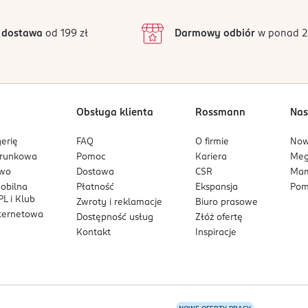
3
1513 opinii
odstawie
inie są zweryfikowane zakupem.
2
 dostawa
od 199 zł
Darmowy odbiór
w ponad 2
1
Obsługa klienta
Rossmann
Nas
erię
FAQ
O firmie
No
arunkowa
Pomoc
Kariera
Me
owo
Dostawa
CSR
Mam
mobilna
Płatność
Ekspansja
Pom
L i Klub
Zwroty i reklamacje
Biuro prasowe
nternetowa
Dostępność usług
Złóż ofertę
Kontakt
Inspiracje