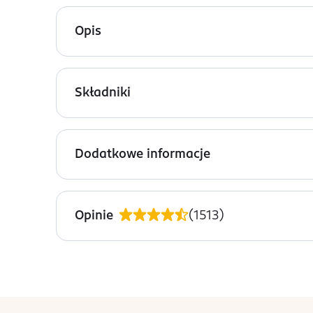
Opis
Isana olejek pod prysznic z naturalnymi olejami 
myjące oczyszcza szczególnie delikatnie i chroni
Składniki
Produkt wegański i neutralny klimatycznie. Form
Ingredients: : GLYCINE SOJA OIL, LAURETH-4, M
TOCOPHEROL, TOCOPHERYL ACETATE, PANTHENOL, A
Dodatkowe informacje
BENZYL SALICYLATE, EUGENOL, CITRONELLOL, C
OSTRZEŻENIA DOTYCZĄCE BEZPIECZEŃSTWA
Dokładnie usunąć pozostałości produktu znajdują
Opinie
(
1513
)
razie konieczności przemyć je obficie wodą. Zawie
OSOBA/PODMIOT ODPOWIEDZIALNY
Dirk Rossmann GmbH
Isernhägener Straße 16
30938
stopka