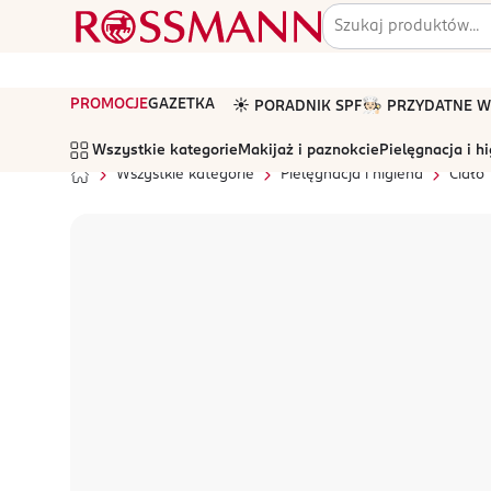
PROMOCJE
GAZETKA
☀️ PORADNIK SPF
🧑🏻‍🍳 PRZYDATNE
Wszystkie kategorie
Makijaż i paznokcie
Pielęgnacja i h
Wszystkie kategorie
Pielęgnacja i higiena
Ciało