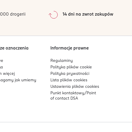
0
%
0
%
000 drogerii
14 dni na zwrot zakupów
0
%
Sortowanie wg
data: od najnowszej
ze oznaczenia
Informacje prawne
we
Regulaminy
ga
Polityka plików
cookie
 więcej
Polityka prywatności
agamy jak umiemy
Lista plików
cookies
Ustawienia plików
cookies
Punkt kontaktowy/
Point
of contact DSA