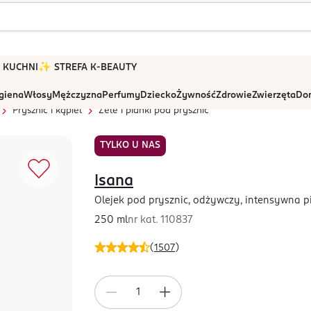
 W KUCHNI
✨ STREFA K-BEAUTY
igiena
Włosy
Mężczyzna
Perfumy
Dziecko
Żywność
Zdrowie
Zwierzęta
Dom
Prysznic i kąpiel
Żele i pianki pod prysznic
TYLKO U NAS
Isana
Olejek pod prysznic, odżywczy, intensywna p
250 ml
nr kat.
110837
(
1507
)