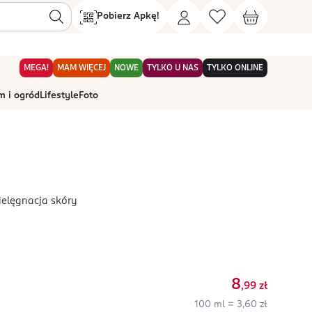
Pobierz Apkę!
MEGA!
MAM WIĘCEJ
NOWE
TYLKO U NAS
TYLKO ONLINE
 i ogród
Lifestyle
Foto
ielęgnacja skóry
8
,99
zł
100 ml = 3,60 zł