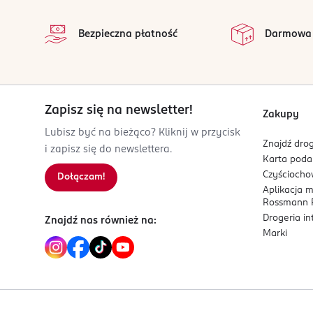
Burgwedel
na p
Wszystkie op
product@rossmann.info
Bezpieczna płatność
Darmowa
48426139700
DE-Niemcy
Kod EAN
4 047196 054956
Zapisz się na newsletter!
Zakupy
Lubisz być na bieżąco? Kliknij w przycisk
Znajdź drog
i zapisz się do newslettera.
Karta pod
Czyścioch
Dołączam!
Aplikacja 
Rossmann P
Drogeria i
Znajdź nas również na:
Marki