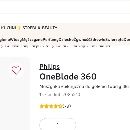
 W KUCHNI
✨ STREFA K-BEAUTY
igiena
Włosy
Mężczyzna
Perfumy
Dziecko
Żywność
Zdrowie
Zwierzęta
Dom
Golenie i depilacja ciała
Golarki i maszynki do golenia
Philips
OneBlade 360
Maszynka elektryczna do golenia twarzy dla 
1 szt.
nr kat.
2085510
(
78
)