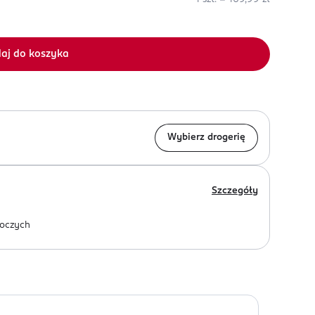
aj do koszyka
Wybierz drogerię
Szczegóły
oczych