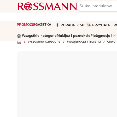
PROMOCJE
GAZETKA
☀️ PORADNIK SPF
🧑🏻‍🍳 PRZYDATNE
Wszystkie kategorie
Makijaż i paznokcie
Pielęgnacja i h
Wszystkie kategorie
Pielęgnacja i higiena
Ciało