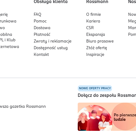
Obsługa klienta
Rossmann
Nas
erię
FAQ
O firmie
No
arunkowa
Pomoc
Kariera
Me
owo
Dostawa
CSR
Mam
mobilna
Płatność
Ekspansja
Pom
L i Klub
Zwroty i reklamacje
Biuro prasowe
nternetowa
Dostępność usług
Złóż ofertę
Kontakt
Inspiracje
NOWE OFERTY PRACY
a
Dołącz do zespołu Rossma