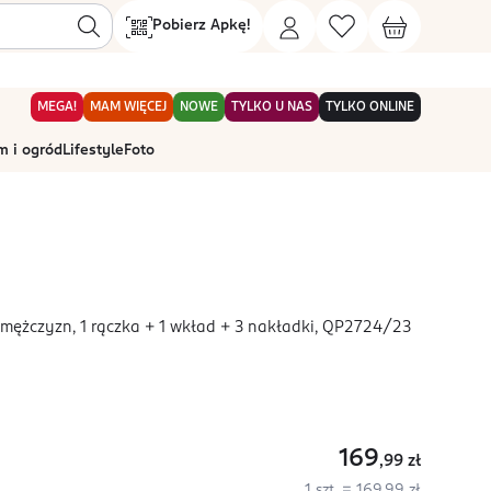
Pobierz Apkę!
MEGA!
MAM WIĘCEJ
NOWE
TYLKO U NAS
TYLKO ONLINE
 i ogród
Lifestyle
Foto
mężczyzn, 1 rączka + 1 wkład + 3 nakładki, QP2724/23
169
,99
zł
1 szt. = 169,99 zł