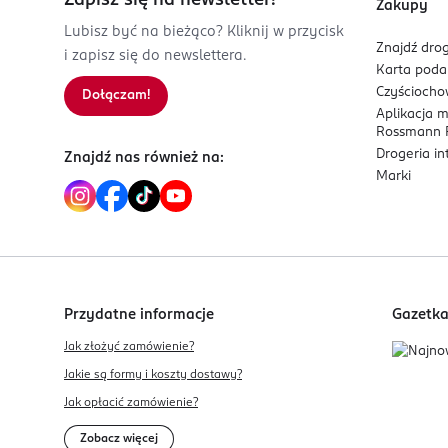
Zapisz się na newsletter!
Zakupy
Lubisz być na bieżąco? Kliknij w przycisk
Znajdź drog
i zapisz się do newslettera.
Karta pod
Czyścioch
Dołączam!
Aplikacja 
Rossmann P
Drogeria i
Znajdź nas również na:
Marki
Przydatne informacje
Gazetk
Jak złożyć zamówienie?
Jakie są formy i koszty dostawy?
Jak opłacić zamówienie?
Zobacz więcej