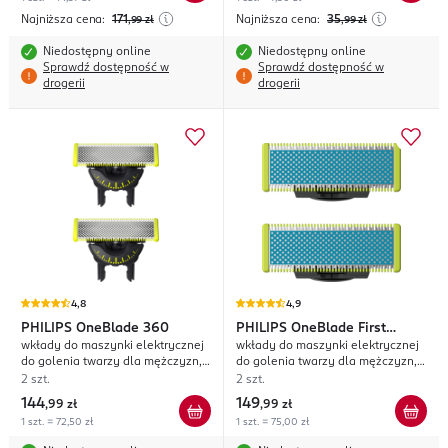
Najniższa cena:
171
Najniższa cena:
35
,99
zł
,99
zł
Niedostępny online
Niedostępny online
Sprawdź dostępność w
Sprawdź dostępność w
drogerii
drogerii
4,8
4,9
PHILIPS
OneBlade 360
PHILIPS
OneBlade First
wkłady do maszynki elektrycznej
wkłady do maszynki elektrycznej
Shave
do golenia twarzy dla mężczyzn,
do golenia twarzy dla mężczyzn,
QP420/50
QP225/50;
2 szt.
2 szt.
144
149
,
99 zł
,
99 zł
1 szt. = 72,50 zł
1 szt. = 75,00 zł