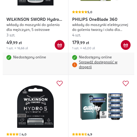
5,0
WILKINSON SWORD
Hydro
PHILIPS
OneBlade 360
wkłady do maszynki do golenia
wkłady do maszynki elektrycznej
Trim & Shave Skin Protection
dla mężczyzn, 5 ostrzowe
do golenia twarzy i ciała dla
mężczyzn, 3 wkłady do twarzy + 1
3 szt.
4 szt.
wkład do ciała, QP949/50
49
179
,
99 zł
,
99 zł
1 szt. = 16,66 zł
1 szt. = 45,00 zł
Niedostępny online
Niedostępny online
Sprawdź dostępność w
drogerii
4,0
4,9