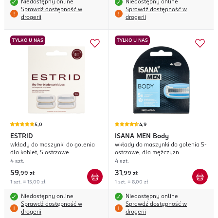
Niedostępny online
Niedostępny online
Sprawdź dostępność w
Sprawdź dostępność w
drogerii
drogerii
TYLKO U NAS
TYLKO U NAS
5,0
4,9
ESTRID
ISANA MEN
Body
wkłady do maszynki do golenia
wkłady do maszynki do golenia 5-
dla kobiet, 5 ostrzowe
ostrzowe, dla mężczyzn
4 szt.
4 szt.
59
31
,
99 zł
,
99 zł
1 szt. = 15,00 zł
1 szt. = 8,00 zł
Niedostępny online
Niedostępny online
Sprawdź dostępność w
Sprawdź dostępność w
drogerii
drogerii