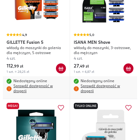
4,9
5,0
GILLETTE
Fusion 5
ISANA MEN
Shave
wkłady do maszynki do golenia
wkłady do maszynki, 3-ostrzowe,
dla mężczyzn, 5 ostrzowe
dla mężczyzn
4 szt.
4 szt.
112
27
,
99 zł
,
49 zł
1 szt. = 28,25 zł
1 szt. = 6,87 zł
Niedostępny online
Niedostępny online
Sprawdź dostępność w
Sprawdź dostępność w
drogerii
drogerii
MEGA!
TYLKO ONLINE