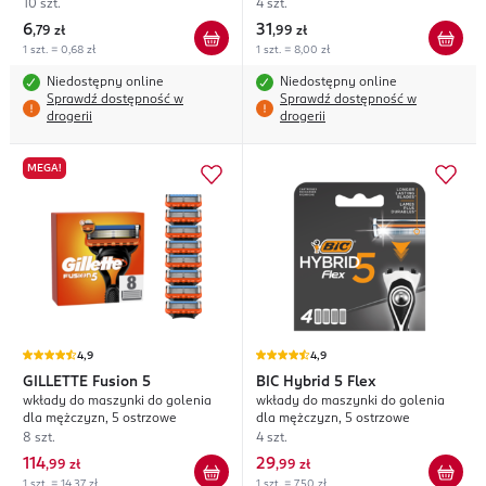
10 szt.
4 szt.
6
31
,
79 zł
,
99 zł
1 szt. = 0,68 zł
1 szt. = 8,00 zł
Niedostępny online
Niedostępny online
Sprawdź dostępność w
Sprawdź dostępność w
drogerii
drogerii
MEGA!
4,9
4,9
GILLETTE
Fusion 5
BIC
Hybrid 5 Flex
wkłady do maszynki do golenia
wkłady do maszynki do golenia
dla mężczyzn, 5 ostrzowe
dla mężczyzn, 5 ostrzowe
8 szt.
4 szt.
114
29
,
99 zł
,
99 zł
1 szt. = 14,37 zł
1 szt. = 7,50 zł