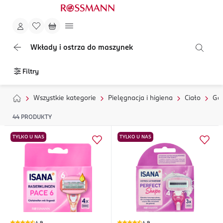
Wkłady i ostrza do maszynek
Filtry
Wszystkie kategorie
Pielęgnacja i higiena
Ciało
Gol
44
PRODUKTY
TYLKO U NAS
TYLKO U NAS