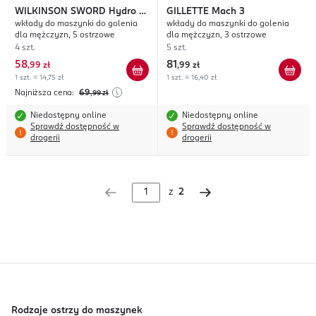
WILKINSON SWORD
Hydro 5
GILLETTE
Mach 3
wkłady do maszynki do golenia
wkłady do maszynki do golenia
Ultimate
dla mężczyzn, 5 ostrzowe
dla mężczyzn, 3 ostrzowe
4 szt.
5 szt.
58
81
,
99 zł
,
99 zł
1 szt. = 14,75 zł
1 szt. = 16,40 zł
Najniższa cena:
69
,99
zł
Niedostępny online
Niedostępny online
Sprawdź dostępność w
Sprawdź dostępność w
drogerii
drogerii
z
2
Rodzaje ostrzy do maszynek