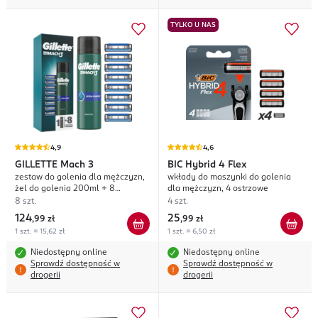
TYLKO U NAS
4,9
4,6
GILLETTE
Mach 3
BIC
Hybrid 4 Flex
zestaw do golenia dla mężczyzn,
wkłady do maszynki do golenia
żel do golenia 200ml + 8
dla mężczyzn, 4 ostrzowe
wkładów do maszynki do golenia,
8 szt.
4 szt.
3 ostrzowych
124
25
,
99 zł
,
99 zł
1 szt. = 15,62 zł
1 szt. = 6,50 zł
Niedostępny online
Niedostępny online
Sprawdź dostępność w
Sprawdź dostępność w
drogerii
drogerii