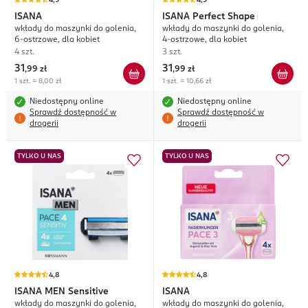
4,9
4,9
ISANA
ISANA
Perfect Shape
wkłady do maszynki do golenia,
wkłady do maszynki do golenia,
6-ostrzowe, dla kobiet
4-ostrzowe, dla kobiet
4 szt.
3 szt.
31
31
,
99 zł
,
99 zł
1 szt. = 8,00 zł
1 szt. = 10,66 zł
Niedostępny online
Niedostępny online
Sprawdź dostępność w
Sprawdź dostępność w
drogerii
drogerii
TYLKO U NAS
TYLKO U NAS
4,8
4,8
ISANA MEN
Sensitive
ISANA
wkłady do maszynki do golenia,
wkłady do maszynki do golenia,