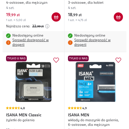
4-ostrzowe, dla mężczyzn
3-ostrzowe, dla kobiet
4 szt.
4 szt.
19
18
,
99 zł
,
99 zł
1 szt. = 5,00 zł
1 szt. = 4,75 zł
Najniższa cena:
22
,99
zł
Niedostępny online
Niedostępny online
Sprawdź dostępność w
Sprawdź dostępność w
drogerii
drogerii
TYLKO U NAS
TYLKO U NAS
4,8
4,9
ISANA MEN
Classic
ISANA MEN
żyletki do golenia
wkłady do maszynki do golenia,
6-ostrzowe, dla mężczyzn