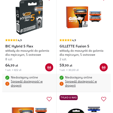
4,9
4,9
BIC
Hybrid 5 Flex
GILLETTE
Fusion 5
wkłady do maszynki do golenia
wkłady do maszynki do golenia
dla mężczyzn, 5 ostrzowe
dla mężczyzn, 5 ostrzowe
8 szt
2 szt.
64
59
,
99 zł
,
99 zł
1 szt. = 8,12 zł
1 szt. = 30,00 zł
Niedostępny online
Niedostępny online
Sprawdź dostępność w
Sprawdź dostępność w
drogerii
drogerii
TYLKO U NAS