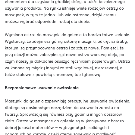
elementem dla uzyskania gładkiej skóry, a także bezpiecznego
używania produktu. Na rynku istnieje wiele rodzajów ostrzy do
maszynek, w tym te jedno- lub wielostronne, dzięki czemu
możesz wybrać odpowiedni rodzaj dla siebie.
Wymiana ostrza do maszynki do golenia to bardzo łatwe zadanie.
Wystarczy, że zdejmiesz górną osłonę maszynki, odkręcisz śruby,
którymi są przymocowane ostrza i założysz nowe. Pamiętaj, że
przy okazji można zabezpieczyć nowe ostrza warstwą oleju, po
czym należy je dokładnie osuszyć ręcznikiem papierowym. Ostrza
wykonane są między innymi ze stali węglowej, nierdzewnej, a
także stalowe z powłoką chromową lub tytanową.
Bezproblemowe usuwanie owłosienia
Maszynki do golenia zapewniają precyzyjne usuwanie owłosienia,
dlatego są doskonałym narzędziem do usuwania zarostu na
twarzy. Sprawdzają się również przy goleniu innych obszarów
ciała. Ostrza w maszynce do golenia są wykonywane z bardzo
dobrej jakości materiałów – wytrzymałych, solidnych i
odpornych na korozję, dzięki czemu zapewniają możliwość