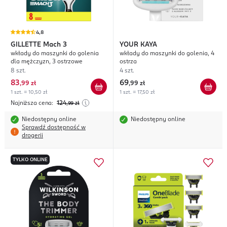
4,8
GILLETTE
Mach 3
YOUR KAYA
wkłady do maszynki do golenia
wkłady do maszynki do golenia, 4
dla mężczyzn, 3 ostrzowe
ostrza
8 szt.
4 szt.
83
69
,
99 zł
,
99 zł
1 szt. = 10,50 zł
1 szt. = 17,50 zł
Najniższa cena:
124
,99
zł
Niedostępny online
Niedostępny online
Sprawdź dostępność w
drogerii
TYLKO ONLINE