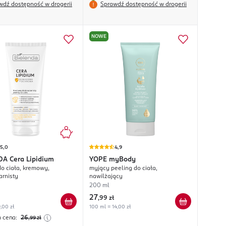
wdź dostępność w drogerii
Sprawdź dostępność w drogerii
NOWE
5,0
4,9
DA
Cera Lipidium
YOPE
myBody
do ciała, kremowy,
myjący peeling do ciała,
arnisty
nawilżający
200 ml
27
,
99 zł
,00 zł
100 ml = 14,00 zł
a cena:
26
,99
zł