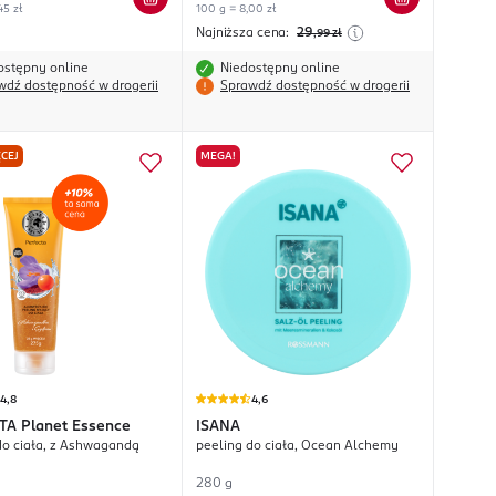
45 zł
100 g = 8,00 zł
Najniższa cena:
29
,99
zł
ostępny online
Niedostępny online
wdź dostępność w drogerii
Sprawdź dostępność w drogerii
CEJ
MEGA!
4,8
4,6
TA
Planet Essence
ISANA
do ciała, z Ashwagandą
peeling do ciała, Ocean Alchemy
280 g