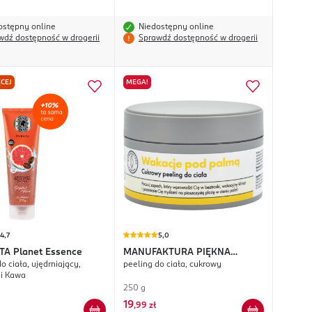
ostępny online
Niedostępny online
wdź dostępność w drogerii
Sprawdź dostępność w drogerii
CEJ
MEGA!
4,7
5,0
TA
Planet Essence
MANUFAKTURA PIĘKNA
o ciała, ujędrniający,
peeling do ciała, cukrowy
Wakacje pod Palmą
 i Kawa
250 g
19
,
99 zł