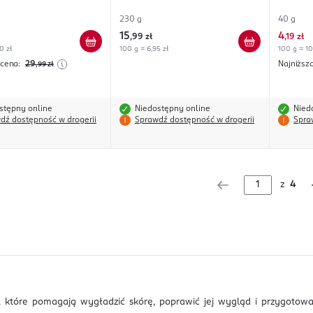
230 g
40 g
15
4
,
99 zł
,
19 zł
0 zł
100 g = 6,95 zł
100 g = 10
 cena:
29
Najniższ
,99
zł
stępny online
Niedostępny online
Nied
dź dostępność w drogerii
Sprawdź dostępność w drogerii
Spra
z
4
, które pomagają wygładzić skórę, poprawić jej wygląd i przygotow