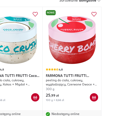
Sortowanie
domyślnie
NOWE
4,8
4,8
A TUTTI FRUTTI
Coco
FARMONA TUTTI FRUTTI
o ciała, cukrowy,
peeling do ciała, cukrowy,
Cherry Bomb
, Kokos + Migdał +
wygładzający, Czerwone Owoce +
ia
Wiśnia
300 g
25
,
99 zł
66 zł
100 g = 8,66 zł
ostępny online
Niedostępny online