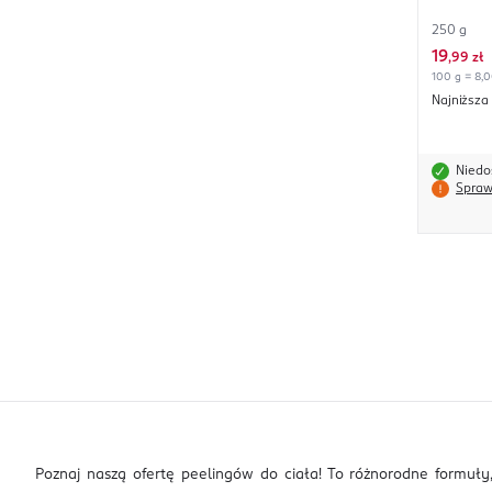
250 g
19
,
99 zł
100 g = 8,0
Najniższa
Niedo
Spraw
Poznaj naszą ofertę peelingów do ciała! To różnorodne formuły