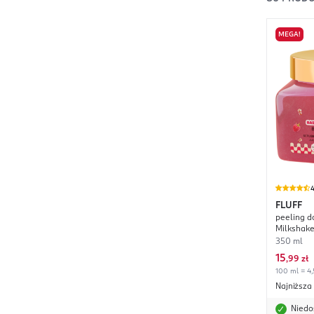
MEGA!
4
FLUFF
peeling d
Milkshak
350 ml
15
,
99 zł
100 ml = 4,
Najniższa
Niedo