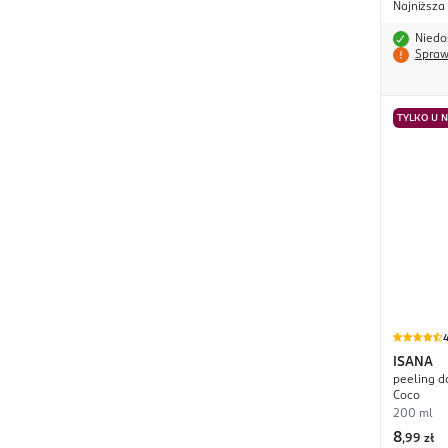
Najniższa
Niedo
Spraw
TYLKO U 
4
ISANA
peeling d
Coco
200 ml
8
,
99 zł