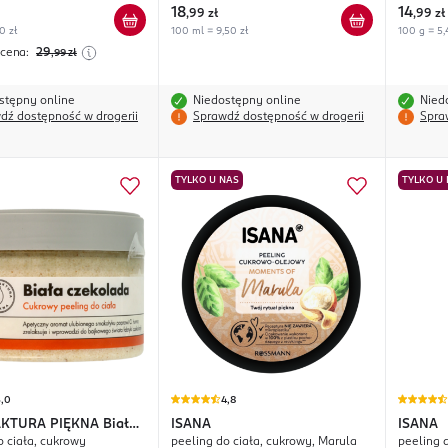
18
14
,
99 zł
,
99 zł
0 zł
100 ml = 9,50 zł
100 g = 5,
 cena:
29
,99
zł
stępny online
Niedostępny online
Nied
dź dostępność w drogerii
Sprawdź dostępność w drogerii
Spra
TYLKO U NAS
TYLKO U
5,0
4,8
KTURA PIĘKNA
Biała
ISANA
ISANA
o ciała, cukrowy
peeling do ciała, cukrowy, Marula
peeling 
da