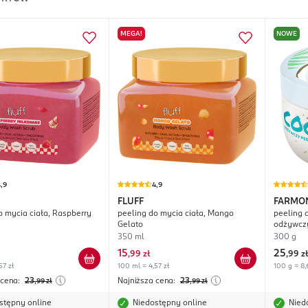
MEGA!
NOWE
,9
4,9
FLUFF
FARMON
o mycia ciała, Raspberry
peeling do mycia ciała, Mango
peeling d
Crush
e
Gelato
odżywczy
Makadam
350 ml
300 g
15
25
,
99 zł
,
99 zł
57 zł
100 ml = 4,57 zł
100 g = 8,
 cena:
23
Najniższa cena:
23
,99
zł
,99
zł
stępny online
Niedostępny online
Nied