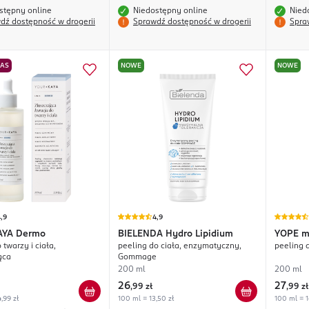
stępny online
Niedostępny online
Nied
dź dostępność w drogerii
Sprawdź dostępność w drogerii
Spra
NAS
NOWE
NOWE
,9
4,9
AYA
Dermo
BIELENDA
Hydro Lipidium
YOPE
m
 twarzy i ciała,
peeling do ciała, enzymatyczny,
peeling d
ąca
Gommage
200 ml
200 ml
26
27
,
99 zł
,
99 zł
,99 zł
100 ml = 13,50 zł
100 ml = 1