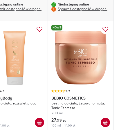
ostępny online
Niedostępny online
wdź dostępność w drogerii
Sprawdź dostępność w drogerii
NOWE
4,9
4,7
yBody
BEBIO COSMETICS
o ciała, rozświetlający
peeling do ciała, żelowa formuła,
Tonic Espresso
200 ml
27
,
99 zł
4,00 zł
100 ml = 14,00 zł