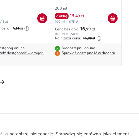
200 ml
13
Z APKĄ
,
49 zł
,48 zł
100 ml = 6,75 zł
a cena:
4
,99
zł
16
Cena bez apki:
,99
zł
100 ml = 8,50 zł
Najniższa cena:
16
,99
zł
ostępny online
Niedostępny online
wdź dostępność w drogerii
Sprawdź dostępność w drogerii
ać ją na dalszą pielęgnację. Sprawdzą się zarówno jako element