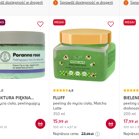
dź dostępność w drogerii
Sprawdź dostępność w drogerii
Spra
NAS
MEGA!
MEGA!
5,0
4,8
KTURA PIĘKNA
FLUFF
BIELEN
cia ciała, peelingujący
peeling do mycia ciała, Matcha
peeling 
 Rosa
Latte
drobnozi
350 ml
200 ml
15
17
,
99 zł
,
99 zł
00 zł
100 ml = 4,57 zł
100 ml = 9
Najniższa cena:
23
Najniższ
,99
zł