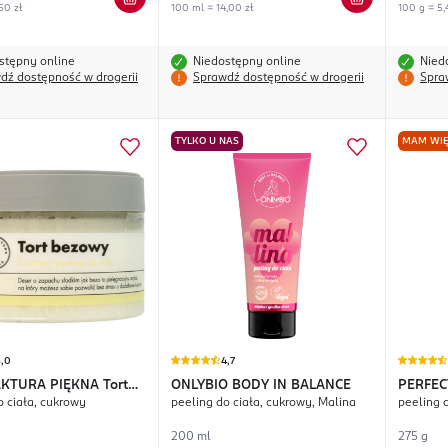
50 zł
100 ml = 14,00 zł
100 g = 5,
stępny online
Niedostępny online
Nied
dź dostępność w drogerii
Sprawdź dostępność w drogerii
Spra
TYLKO U NAS
MAM WIĘ
5,0
4,7
KTURA PIĘKNA
Tort
ONLYBIO BODY IN BALANCE
PERFEC
o ciała, cukrowy
peeling do ciała, cukrowy, Malina
peeling 
200 ml
275 g