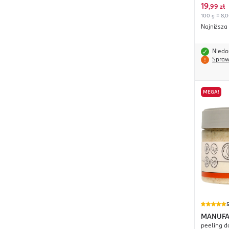
19
,
99 zł
100 g = 8,0
Najniższa
Niedo
Spraw
MEGA!
MANUFA
peeling d
Czekola