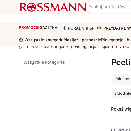
PROMOCJE
GAZETKA
☀️ PORADNIK SPF
🧑🏻‍🍳 PRZYDATNE
Wszystkie kategorie
Makijaż i paznokcie
Pielęgnacja i h
Wszystkie kategorie
Pielęgnacja i higiena
Ciało
Peeli
Wszystkie kategorie
Polecan
Składniki
Pokaż wię
86
PROD