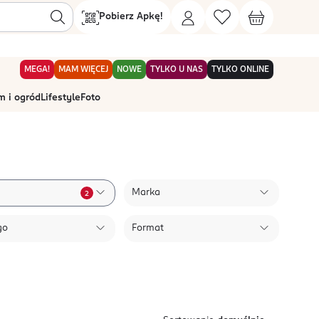
Pobierz Apkę!
MEGA!
MAM WIĘCEJ
NOWE
TYLKO U NAS
TYLKO ONLINE
 i ogród
Lifestyle
Foto
Marka
2
go
Format