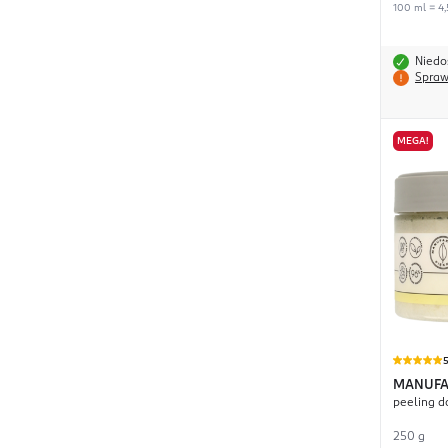
100 ml = 4,
Niedo
Spraw
MEGA!
MANUFA
peeling d
bezowy
250 g