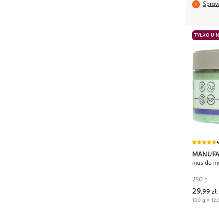
Spraw
TYLKO U 
MANUFA
mus do my
Poranna
250 g
29
,
99 zł
100 g = 12,