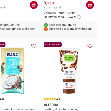
9
,
99 zł
45 zł
100 g = 3,57 zł
Cena regularna:
14
,99
zł
Najniższa cena:
12
,49
zł
ostępny online
Niedostępny online
wdź dostępność w drogerii
Sprawdź dostępność w drogerii
 NAS
TYLKO U NAS
4,8
4,9
ALTERRA
do ciała, Coffee & Coconut
peeling do ciała, kawowy