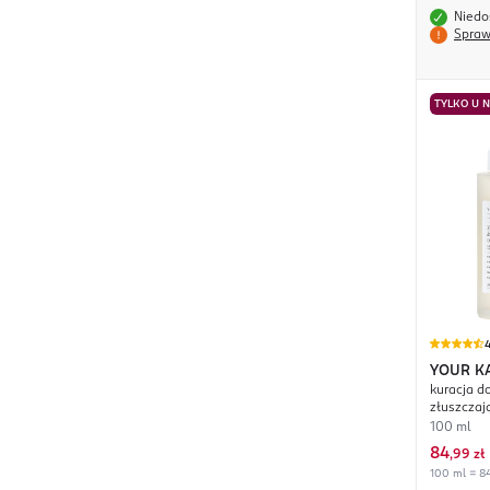
Niedo
Spraw
TYLKO U 
4
YOUR K
kuracja do
złuszczaj
100 ml
84
,
99 zł
100 ml = 84