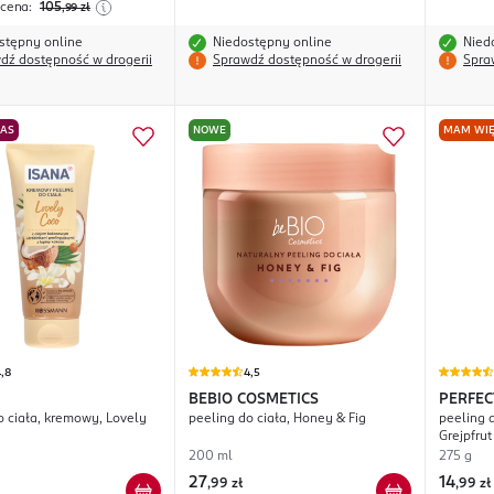
 cena:
105
,99
zł
stępny online
Niedostępny online
Nied
dź dostępność w drogerii
Sprawdź dostępność w drogerii
Spra
NAS
NOWE
MAM WIĘ
,8
4,5
BEBIO COSMETICS
PERFEC
o ciała, kremowy, Lovely
peeling do ciała, Honey & Fig
peeling d
Grejpfrut
200 ml
275 g
27
14
,
99 zł
,
99 zł