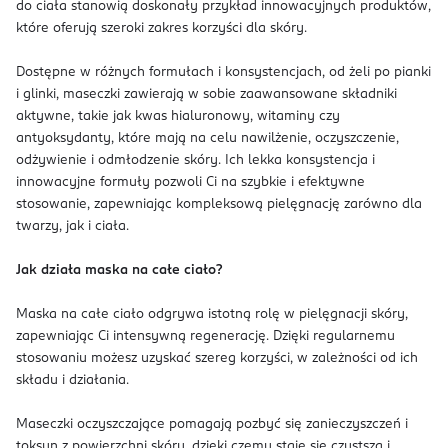
do ciała stanowią doskonały przykład innowacyjnych produktów,
które oferują szeroki zakres korzyści dla skóry.
Dostępne w różnych formułach i konsystencjach, od żeli po pianki
i glinki, maseczki zawierają w sobie zaawansowane składniki
aktywne, takie jak kwas hialuronowy, witaminy czy
antyoksydanty, które mają na celu nawilżenie, oczyszczenie,
odżywienie i odmłodzenie skóry. Ich lekka konsystencja i
innowacyjne formuły pozwoli Ci na szybkie i efektywne
stosowanie, zapewniając kompleksową pielęgnację zarówno dla
twarzy, jak i ciała.
Jak działa maska na całe ciało?
Maska na całe ciało odgrywa istotną rolę w pielęgnacji skóry,
zapewniając Ci intensywną regenerację. Dzięki regularnemu
stosowaniu możesz uzyskać szereg korzyści, w zależności od ich
składu i działania.
Maseczki oczyszczające pomagają pozbyć się zanieczyszczeń i
toksyn z powierzchni skóry, dzięki czemu staje się czystsza i