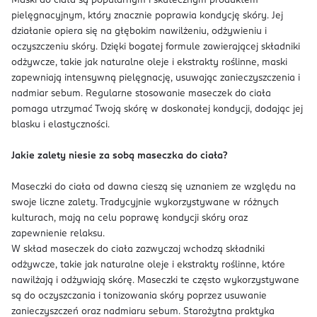
Maski do ciała są popularnym i skutecznym produktem
pielęgnacyjnym, który znacznie poprawia kondycję skóry. Jej
działanie opiera się na głębokim nawilżeniu, odżywieniu i
oczyszczeniu skóry. Dzięki bogatej formule zawierającej składniki
odżywcze, takie jak naturalne oleje i ekstrakty roślinne, maski
zapewniają intensywną pielęgnację, usuwając zanieczyszczenia i
nadmiar sebum. Regularne stosowanie maseczek do ciała
pomaga utrzymać Twoją skórę w doskonałej kondycji, dodając jej
blasku i elastyczności.
Jakie zalety niesie za sobą maseczka do ciała?
Maseczki do ciała od dawna cieszą się uznaniem ze względu na
swoje liczne zalety. Tradycyjnie wykorzystywane w różnych
kulturach, mają na celu poprawę kondycji skóry oraz
zapewnienie relaksu.
W skład maseczek do ciała zazwyczaj wchodzą składniki
odżywcze, takie jak naturalne oleje i ekstrakty roślinne, które
nawilżają i odżywiają skórę. Maseczki te często wykorzystywane
są do oczyszczania i tonizowania skóry poprzez usuwanie
zanieczyszczeń oraz nadmiaru sebum. Starożytna praktyka