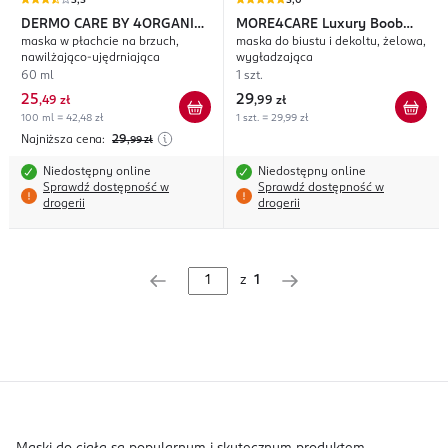
3,5
5,0
DERMO CARE BY 4ORGANIC
MORE4CARE
Luxury Boob
maska w płachcie na brzuch,
maska do biustu i dekoltu, żelowa,
Organic Mama
Shaper
nawilżająco-ujędrniająca
wygładzająca
60 ml
1 szt.
25
29
,
49 zł
,
99 zł
100 ml = 42,48 zł
1 szt. = 29,99 zł
Najniższa cena:
29
,99
zł
Niedostępny online
Niedostępny online
Sprawdź dostępność w
Sprawdź dostępność w
drogerii
drogerii
z
1