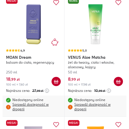
MEGA!
NOWE
4,9
5,0
MOAN
Dream
VENUS
Aloe Matcha
balsam do ciała, regenerujący
żel do twarzy, ciała i włosów,
aloesowy, kojący
250 ml
50 ml
18
8
,
99 zł
,
99 zł
100 ml = 7,60 zł
100 ml = 17,98 zł
Najniższa cena:
27
Najniższa cena:
10
,99
zł
,99
zł
Niedostępny online
Niedostępny online
Sprawdź dostępność w
Sprawdź dostępność w
drogerii
drogerii
MEGA!
MEGA!