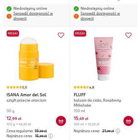
Niedostępny online
Niedostępny online
Sprawdź dostępność w
Sprawdź dostępność w
drogerii
drogerii
MEGA!
MEGA!
5,0
4,8
ISANA
Amor del Sol
FLUFF
sztyft przeciw otarciom
balsam do ciała, Raspberry
Milkshake
30 g
150 ml
12
15
,
99 zł
,
49 zł
100 g = 43,30 zł
100 ml = 10,33 zł
Cena regularna:
19
Najniższa cena:
21
,99
zł
,99
zł
Najniższa cena:
15
,99
zł