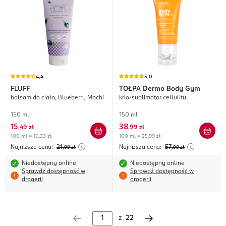
4,4
5,0
FLUFF
TOŁPA
Dermo Body Gym
balsam do ciała, Blueberry Mochi
krio-sublimator cellulitu
150 ml
150 ml
15
38
,
49 zł
,
99 zł
100 ml = 10,33 zł
100 ml = 25,99 zł
Najniższa cena:
21
Najniższa cena:
57
,99
zł
,99
zł
Niedostępny online
Niedostępny online
Sprawdź dostępność w
Sprawdź dostępność w
drogerii
drogerii
z
22