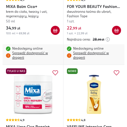
4,9
4,5
MIXA
Balm Cica+
FOR YOUR BEAUTY
Fashion
krem do ciała, twarzy i ust,
dwustronna taśma do ubrań,
Tape
regenerujący, kojący
Fashion Tape
50 ml
1 szt.
34
22
,
99 zł
,
99 zł
100 ml = 69,98 zł
1 szt. = 22,99 zł
Najniższa cena:
28
,99
zł
Niedostępny online
Niedostępny online
Sprawdź dostępność w
Sprawdź dostępność w
drogerii
drogerii
TYLKO U NAS
NOWE
4,9
4,8