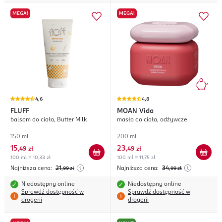
MEGA!
MEGA!
4,6
4,8
FLUFF
MOAN
Vida
balsam do ciała, Butter Milk
masło do ciała, odżywcze
150 ml
200 ml
15
23
,
49 zł
,
49 zł
100 ml = 10,33 zł
100 ml = 11,75 zł
Najniższa cena:
21
Najniższa cena:
34
,99
zł
,99
zł
Niedostępny online
Niedostępny online
Sprawdź dostępność w
Sprawdź dostępność w
drogerii
drogerii