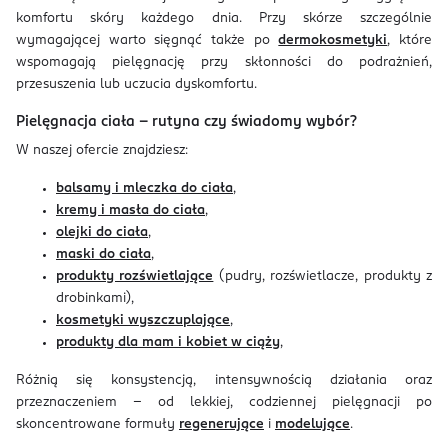
komfortu skóry każdego dnia. Przy skórze szczególnie
wymagającej warto sięgnąć także po
dermokosmetyki
, które
wspomagają pielęgnację przy skłonności do podrażnień,
przesuszenia lub uczucia dyskomfortu.
Pielęgnacja ciała – rutyna czy świadomy wybór?
W naszej ofercie znajdziesz:
balsamy i mleczka do ciała
,
kremy i masła do ciała
,
olejki do ciała
,
maski do ciała
,
produkty rozświetlające
(pudry, rozświetlacze, produkty z
drobinkami),
kosmetyki wyszczuplające
,
produkty dla mam i kobiet w ciąży
,
Różnią się konsystencją, intensywnością działania oraz
przeznaczeniem – od lekkiej, codziennej pielęgnacji po
skoncentrowane formuły
regenerujące
i
modelujące
.