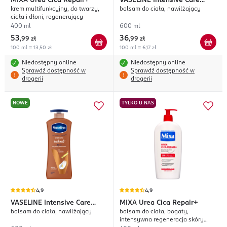
MIXA
Urea Cica Repair+
VASELINE
Intensive Care
krem multifunkcyjny, do twarzy,
balsam do ciała, nawilżający
Essential Healing
ciała i dłoni, regenerujący
400 ml
600 ml
53
36
,
99 zł
,
99 zł
100 ml = 13,50 zł
100 ml = 6,17 zł
Niedostępny online
Niedostępny online
Sprawdź dostępność w
Sprawdź dostępność w
drogerii
drogerii
NOWE
TYLKO U NAS
4,9
4,9
VASELINE
Intensive Care
MIXA
Urea Cica Repair+
balsam do ciała, nawilżający
balsam do ciała, bogaty,
Cocoa Radiant
intensywna regeneracja skóry