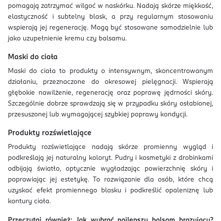
pomagają zatrzymać wilgoć w naskórku. Nadają skórze miękkość,
elastyczność i subtelny blask, a przy regularnym stosowaniu
wspierają jej regenerację. Mogą być stosowane samodzielnie lub
jako uzupełnienie kremu czy balsamu.
Maski do ciała
Maski do ciała to produkty o intensywnym, skoncentrowanym
działaniu, przeznaczone do okresowej pielęgnacji. Wspierają
głębokie nawilżenie, regenerację oraz poprawę jędrności skóry.
Szczególnie dobrze sprawdzają się w przypadku skóry osłabionej,
przesuszonej lub wymagającej szybkiej poprawy kondycji.
Produkty rozświetlające
Produkty rozświetlające nadają skórze promienny wygląd i
podkreślają jej naturalny koloryt. Pudry i kosmetyki z drobinkami
odbijają światło, optycznie wygładzając powierzchnię skóry i
poprawiając jej estetykę. To rozwiązanie dla osób, które chcą
uzyskać efekt promiennego blasku i podkreślić opaleniznę lub
kontury ciała.
Przeczytaj również:
Jak wybrać najlepszy balsam brązujący?