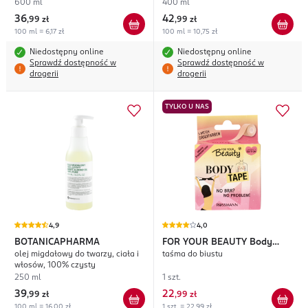
bardzo suchej
600 ml
400 ml
36
42
,
99 zł
,
99 zł
100 ml = 6,17 zł
100 ml = 10,75 zł
Niedostępny online
Niedostępny online
Sprawdź dostępność w
Sprawdź dostępność w
drogerii
drogerii
TYLKO U NAS
4,9
4,0
BOTANICAPHARMA
FOR YOUR BEAUTY
Body
olej migdałowy do twarzy, ciała i
taśma do biustu
Tape
włosów, 100% czysty
250 ml
1 szt.
39
22
,
99 zł
,
99 zł
100 ml = 16,00 zł
1 szt. = 22,99 zł