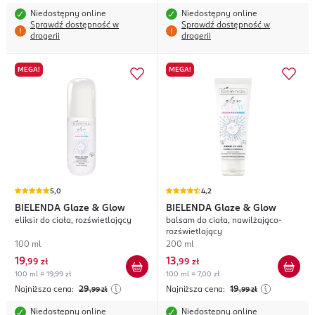
Niedostępny online
Niedostępny online
Sprawdź dostępność w
Sprawdź dostępność w
drogerii
drogerii
MEGA!
MEGA!
5,0
4,2
BIELENDA
Glaze & Glow
BIELENDA
Glaze & Glow
eliksir do ciała, rozświetlający
balsam do ciała, nawilżająco-
rozświetlający
100 ml
200 ml
19
13
,
99 zł
,
99 zł
100 ml = 19,99 zł
100 ml = 7,00 zł
Najniższa cena:
29
Najniższa cena:
19
,99
zł
,99
zł
Niedostępny online
Niedostępny online