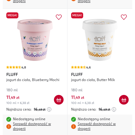
drogerii
drogerii
MEGA!
MEGA!
4,8
4,6
FLUFF
FLUFF
jogurt do ciała, Blueberry Mochi
jogurt do ciała, Butter Milk
180 ml
180 ml
11
11
,
49 zł
,
49 zł
100 ml = 6,38 zł
100 ml = 6,38 zł
Najniższa cena:
16
Najniższa cena:
16
,49
zł
,49
zł
Niedostępny online
Niedostępny online
Sprawdź dostępność w
Sprawdź dostępność w
drogerii
drogerii