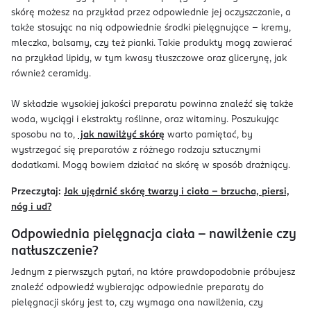
skórę możesz na przykład przez odpowiednie jej oczyszczanie, a
także stosując na nią odpowiednie środki pielęgnujące – kremy,
mleczka, balsamy, czy też pianki. Takie produkty mogą zawierać
na przykład lipidy, w tym kwasy tłuszczowe oraz glicerynę, jak
również ceramidy.
W składzie wysokiej jakości preparatu powinna znaleźć się także
woda, wyciągi i ekstrakty roślinne, oraz witaminy. Poszukując
sposobu na to,
jak nawilżyć skórę
warto pamiętać, by
wystrzegać się preparatów z różnego rodzaju sztucznymi
dodatkami. Mogą bowiem działać na skórę w sposób drażniący.
Przeczytaj:
Jak ujędrnić skórę twarzy i ciała – brzucha, piersi,
nóg i ud?
Odpowiednia pielęgnacja ciała – nawilżenie czy
natłuszczenie?
Jednym z pierwszych pytań, na które prawdopodobnie próbujesz
znaleźć odpowiedź wybierając odpowiednie preparaty do
pielęgnacji skóry jest to, czy wymaga ona nawilżenia, czy