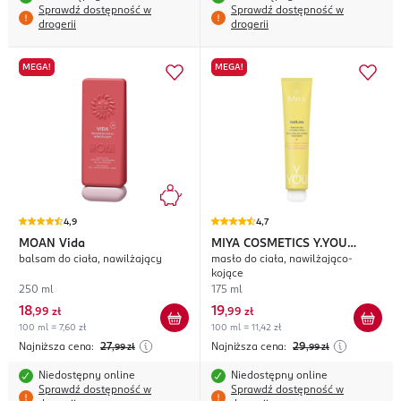
Sprawdź dostępność w
Sprawdź dostępność w
drogerii
drogerii
MEGA!
MEGA!
4,9
4,7
MOAN
Vida
MIYA COSMETICS
Y.YOU
balsam do ciała, nawilżający
masło do ciała, nawilżająco-
melt.me
kojące
250 ml
175 ml
18
19
,
99 zł
,
99 zł
100 ml = 7,60 zł
100 ml = 11,42 zł
Najniższa cena:
27
Najniższa cena:
29
,99
zł
,99
zł
Niedostępny online
Niedostępny online
Sprawdź dostępność w
Sprawdź dostępność w