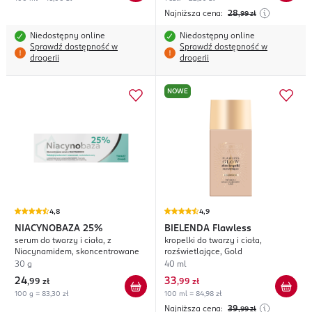
Najniższa cena:
28
,99
zł
Niedostępny online
Niedostępny online
Sprawdź dostępność w
Sprawdź dostępność w
drogerii
drogerii
NOWE
4,8
4,9
NIACYNOBAZA
25%
BIELENDA
Flawless
serum do twarzy i ciała, z
kropelki do twarzy i ciała,
Niacynamidem, skoncentrowane
rozświetlające, Gold
30 g
40 ml
24
33
,
99 zł
,
99 zł
100 g = 83,30 zł
100 ml = 84,98 zł
Najniższa cena:
39
,99
zł