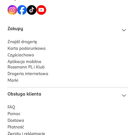
600918394
PL-Polska
Kod EAN
5 900525 032225
Zakupy
Znajdź drogerię
Karta podarunkowa
Czyściochowo
Aplikacja mobilna
Rossmann PL i Klub
Drogeria internetowa
Marki
Obsługa klienta
FAQ
Pomoc
Dostawa
Płatność
Zwroty i reklamacje