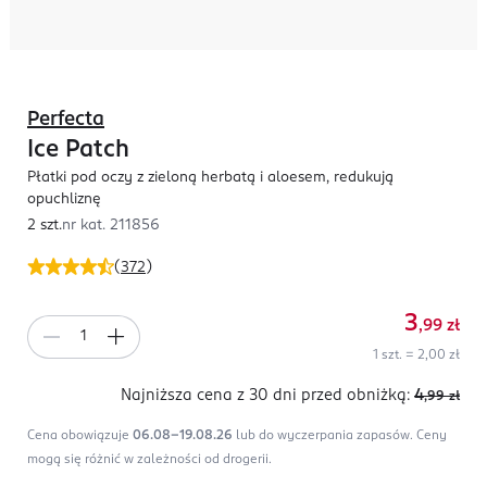
Perfecta
Ice Patch
Płatki pod oczy z zieloną herbatą i aloesem, redukują
opuchliznę
2 szt.
nr kat.
211856
(
372
)
3
,99
zł
1 szt. = 2,00 zł
Najniższa cena z 30 dni
przed obniżką:
4
,99
zł
Cena obowiązuje
06.08-19.08.26
lub do wyczerpania zapasów.
Ceny
mogą się różnić w zależności od drogerii.