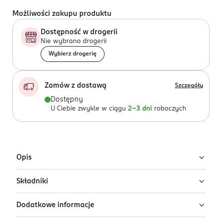
Możliwości zakupu produktu
Dostępność w drogerii
Nie wybrano drogerii
Wybierz drogerię
Zamów z dostawą
Szczegóły
Dostępny
U Ciebie zwykle w ciągu
2-3 dni
roboczych
Opis
Składniki
Hydrożelowe płatki-kompres pod oczy błyskawicznie
usuwające oznaki zmęczenia, opuchliznę, cienie pod
Dodatkowe informacje
oczami i drobne zmarszczki.
Ingredients: : AQUA, GLYCERIN, SODIUM POLYACRYLATE,
CELLULOSE GUM, POLYACRYLIC ACID, ACACIA CONCINNA