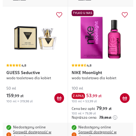
TYLKO U NAS
4,8
4,8
GUESS
Seductive
NIKE
Moonlight
woda toaletowa dla kobiet
woda toaletowa dla kobiet
50 ml
100 ml
159
53
,
99 zł
Z APKĄ
,
99 zł
100 ml = 319,98 zł
100 ml = 53,99 zł
79
Cena bez apki:
,99
zł
100 ml = 79,99 zł
Najniższa cena:
79
,99
zł
Niedostępny online
Niedostępny online
Sprawdź dostępność w
Sprawdź dostępność w