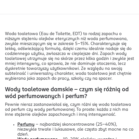
Woda toaletowa (Eau de Toilette, EDT) to rodzaj zapachu o
niższym stężeniu olejków eterycznych niż woda perfumowana,
zwykle mieszczącym się w zakresie 5–15%. Charakteryzuje się
lekką, odświeżającą formułą, dzięki czemu idealnie nadaje się do
codziennego użytku, zwłaszcza w cieplejsze dni. Zapach wody
toaletowej utrzymuje się na skórze przez kilka godzin i zwykle jest
mniej intensywny, co sprawia, że nie dominuje otoczenia, lecz
dyskretnie towarzyszy użytkownikowi. Ze względu na swoją
subtelność i uniwersalny charakter, woda toaletowa jest chętnie
wybierana jako zapach do pracy, szkoły czy na spacer.
Wody toaletowe damskie – czym się różnią od
wód perfumowanych i perfum?
Pewnie nieraz zastanawiałaś się, czym różni się woda toaletowa
od perfum czy wody perfumowanej. To proste: każda z nich ma
inne stężenie olejków zapachowych i inną intensywność.
Perfumy
– najbardziej skoncentrowane (25–40%),
niezwykle trwałe i luksusowe, ale często zbyt mocne na co
dzień.