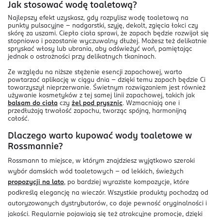
Jak stosować wodę toaletową?
Najlepszy efekt uzyskasz, gdy rozpylisz wodę toaletową na
punkty pulsacyjne – nadgarstki, szyję, dekolt, zgięcia łokci czy
skórę za uszami. Ciepło ciała sprawi, że zapach będzie rozwijał się
stopniowo i pozostanie wyczuwalny dłużej. Możesz też delikatnie
spryskać włosy lub ubrania, aby odświeżyć woń, pamiętając
jednak o ostrożności przy delikatnych tkaninach.
Ze względu na niższe stężenie esencji zapachowej, warto
powtarzać aplikację w ciągu dnia – dzięki temu zapach będzie Ci
towarzyszył nieprzerwanie. Świetnym rozwiązaniem jest również
używanie kosmetyków z tej samej linii zapachowej, takich jak
balsam do ciała
czy
żel pod prysznic
. Wzmacniają one i
przedłużają trwałość zapachu, tworząc spójną, harmonijną
całość.
Dlaczego warto kupować wody toaletowe w
Rossmannie?
Rossmann to miejsce, w którym znajdziesz wyjątkowo szeroki
wybór damskich wód toaletowych – od lekkich, świeżych
propozycji na lato
, po bardziej wyraziste kompozycje, które
podkreślą elegancję na wieczór. Wszystkie produkty pochodzą od
autoryzowanych dystrybutorów, co daje pewność oryginalności i
jakości. Regularnie pojawiają się też atrakcyjne promocje, dzięki