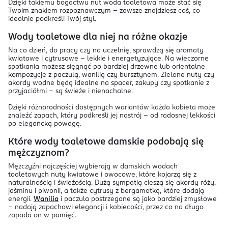
Dzięki takiemu bogactwu nut woda toaletowa może stać się
Twoim znakiem rozpoznawczym – zawsze znajdziesz coś, co
idealnie podkreśli Twój styl.
Wody toaletowe dla niej na różne okazje
Na co dzień, do pracy czy na uczelnię, sprawdzą się aromaty
kwiatowe i cytrusowe – lekkie i energetyzujące. Na wieczorne
spotkania możesz sięgnąć po bardziej drzewne lub orientalne
kompozycje z paczulą, wanilią czy bursztynem. Zielone nuty czy
akordy wodne będą idealne na spacer, zakupy czy spotkanie z
przyjaciółmi – są świeże i nienachalne.
Dzięki różnorodności dostępnych wariantów każda kobieta może
znaleźć zapach, który podkreśli jej nastrój – od radosnej lekkości
po elegancką powagę.
Które wody toaletowe damskie podobają się
mężczyznom?
Mężczyźni najczęściej wybierają w damskich wodach
toaletowych nuty kwiatowe i owocowe, które kojarzą się z
naturalnością i świeżością. Dużą sympatią cieszą się akordy róży,
jaśminu i piwonii, a także cytrusy z bergamotką, które dodają
energii.
Wanilia
i paczula postrzegane są jako bardziej zmysłowe
– nadają zapachowi elegancji i kobiecości, przez co na długo
zapada on w pamięć.