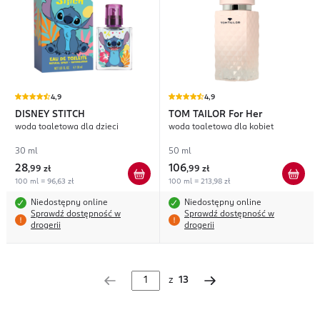
4,9
4,9
DISNEY STITCH
TOM TAILOR
For Her
woda toaletowa dla dzieci
woda toaletowa dla kobiet
30 ml
50 ml
28
106
,
99 zł
,
99 zł
100 ml = 96,63 zł
100 ml = 213,98 zł
Niedostępny online
Niedostępny online
Sprawdź dostępność w
Sprawdź dostępność w
drogerii
drogerii
z
13