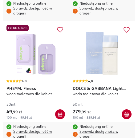
Niedostępny online
Niedostępny online
Sprawdź dostępność w
Sprawdź dostępność w
drogerii
drogerii
TYLKO U NAS
4,8
4,8
PHEYM.
Finess
DOLCE & GABBANA
Light
woda toaletowa dla kobiet
woda toaletowa dla kobiet
Blue
50ml
50 ml
49
279
,
99 zł
,
99 zł
100 ml = 99,98 zł
100 ml = 559,98 zł
Niedostępny online
Niedostępny online
Sprawdź dostępność w
Sprawdź dostępność w
drogerii
drogerii