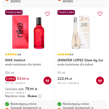
drogerii
drogerii
TYLKO U NAS
TYLKO U NAS
4,8
5,0
NIKE
Instinct
JENNIFER LOPEZ
Glow by JLo
woda toaletowa dla kobiet
woda toaletowa dla kobiet
100 ml
50 ml
53
222
Z APKĄ
,
99 zł
,
99 zł
100 ml = 53,99 zł
100 ml = 445,98 zł
79
Cena bez apki:
,99
zł
100 ml = 79,99 zł
Najniższa cena:
79
,99
zł
Niedostępny online
Niedostępny online
Sprawdź dostępność w
Sprawdź dostępność w