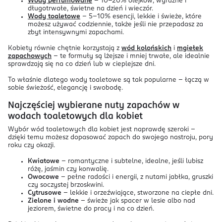
Wody perfumowane
– 10–20% olejków, wyraźne i
długotrwałe, świetne na dzień i wieczór.
Wody toaletowe
– 5–10% esencji, lekkie i świeże, które
możesz używać codziennie, także jeśli nie przepadasz za
zbyt intensywnymi zapachami.
Kobiety równie chętnie korzystają z
wód kolońskich
i
mgiełek
zapachowych
– te formuły są lżejsze i mniej trwałe, ale idealnie
sprawdzają się na co dzień lub w cieplejsze dni.
To właśnie dlatego wody toaletowe są tak popularne – łączą w
sobie świeżość, elegancję i swobodę.
Najczęściej wybierane nuty zapachów w
wodach toaletowych dla kobiet
Wybór wód toaletowych dla kobiet jest naprawdę szeroki –
dzięki temu możesz dopasować zapach do swojego nastroju, pory
roku czy okazji.
Kwiatowe
– romantyczne i subtelne, idealne, jeśli lubisz
różę, jaśmin czy konwalię.
Owocowe
– pełne radości i energii, z nutami jabłka, gruszki
czy soczystej brzoskwini.
Cytrusowe
– lekkie i orzeźwiające, stworzone na ciepłe dni.
Zielone i wodne
– świeże jak spacer w lesie albo nad
jeziorem, świetne do pracy i na co dzień.