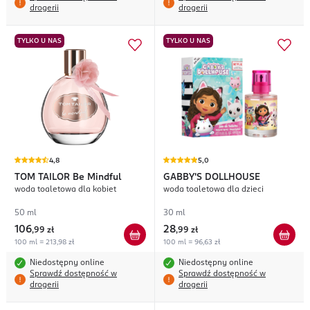
drogerii
drogerii
TYLKO U NAS
TYLKO U NAS
4,8
5,0
TOM TAILOR
Be Mindful
GABBY'S DOLLHOUSE
woda toaletowa dla kobiet
woda toaletowa dla dzieci
50 ml
30 ml
106
28
,
99 zł
,
99 zł
100 ml = 213,98 zł
100 ml = 96,63 zł
Niedostępny online
Niedostępny online
Sprawdź dostępność w
Sprawdź dostępność w
drogerii
drogerii