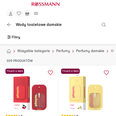
Wody toaletowe damskie
Filtry
Wszystkie kategorie
Perfumy
Perfumy damskie
Wo
309
PRODUKTÓW
TYLKO U NAS
TYLKO U NAS