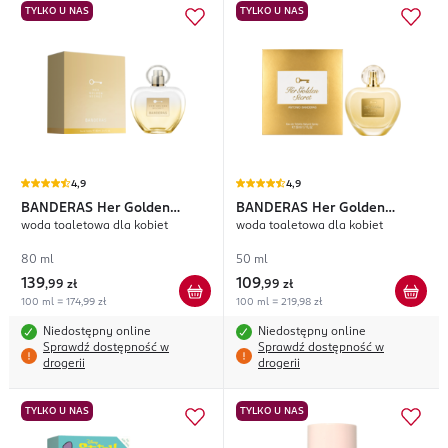
TYLKO U NAS
TYLKO U NAS
4,9
4,9
BANDERAS
Her Golden
BANDERAS
Her Golden
woda toaletowa dla kobiet
woda toaletowa dla kobiet
Secret
Secret
80 ml
50 ml
139
109
,
99 zł
,
99 zł
100 ml = 174,99 zł
100 ml = 219,98 zł
Niedostępny online
Niedostępny online
Sprawdź dostępność w
Sprawdź dostępność w
drogerii
drogerii
TYLKO U NAS
TYLKO U NAS