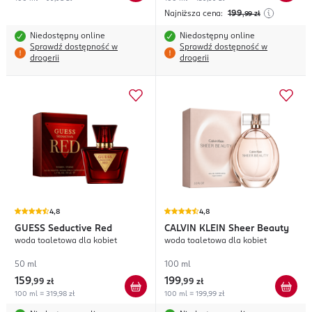
Najniższa cena:
199
,99
zł
Niedostępny online
Niedostępny online
Sprawdź dostępność w
Sprawdź dostępność w
drogerii
drogerii
4,8
4,8
GUESS
Seductive Red
CALVIN KLEIN
Sheer Beauty
woda toaletowa dla kobiet
woda toaletowa dla kobiet
50 ml
100 ml
159
199
,
99 zł
,
99 zł
100 ml = 319,98 zł
100 ml = 199,99 zł