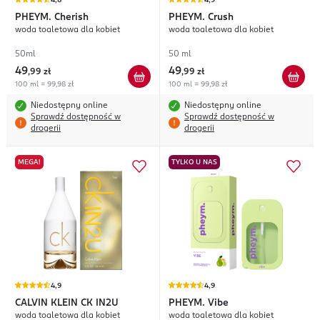
4,8
4,9
PHEYM.
Cherish
PHEYM.
Crush
woda toaletowa dla kobiet
woda toaletowa dla kobiet
50ml
50 ml
49
49
,
99 zł
,
99 zł
100 ml = 99,98 zł
100 ml = 99,98 zł
Niedostępny online
Niedostępny online
Sprawdź dostępność w
Sprawdź dostępność w
drogerii
drogerii
MEGA!
TYLKO U NAS
4,9
4,9
CALVIN KLEIN
CK IN2U
PHEYM.
Vibe
woda toaletowa dla kobiet
woda toaletowa dla kobiet