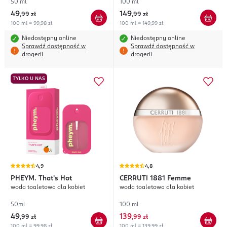
50 ml
100 ml
49
149
,
99 zł
,
99 zł
100 ml = 99,98 zł
100 ml = 149,99 zł
Niedostępny online
Niedostępny online
Sprawdź dostępność w
Sprawdź dostępność w
drogerii
drogerii
TYLKO U NAS
4,9
4,8
PHEYM.
That's Hot
CERRUTI 1881
Femme
woda toaletowa dla kobiet
woda toaletowa dla kobiet
50ml
100 ml
49
139
,
99 zł
,
99 zł
100 ml = 99,98 zł
100 ml = 139,99 zł