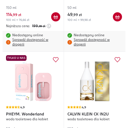
150 ml
50 ml
114
49
,
99 zł
,
99 zł
100 ml = 76,66 zł
100 ml = 99,98 zł
Najniższa cena:
199
,99
zł
Niedostępny online
Niedostępny online
Sprawdź dostępność w
Sprawdź dostępność w
drogerii
drogerii
TYLKO U NAS
4,9
4,9
PHEYM.
Wonderland
CALVIN KLEIN
CK IN2U
woda toaletowa dla kobiet
woda toaletowa dla kobiet