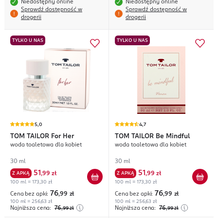
Niedostępny online
Niedostępny online
Sprawdź dostępność w
Sprawdź dostępność w
drogerii
drogerii
TYLKO U NAS
TYLKO U NAS
5,0
4,7
TOM TAILOR
For Her
TOM TAILOR
Be Mindful
woda toaletowa dla kobiet
woda toaletowa dla kobiet
30 ml
30 ml
51
51
Z APKĄ
,
99 zł
Z APKĄ
,
99 zł
100 ml = 173,30 zł
100 ml = 173,30 zł
76
76
Cena bez apki:
,99
zł
Cena bez apki:
,99
zł
100 ml = 256,63 zł
100 ml = 256,63 zł
Najniższa cena:
76
Najniższa cena:
76
,99
zł
,99
zł