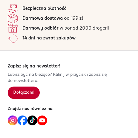
4,8
stopka
/5
Nuty bazy: piżmo, drzewo sandałowe i wanilia.
OSTRZEŻENIA DOTYCZĄCE BEZPIECZEŃSTWA
Bezpieczna płatność
Produkt do użytku zewnętrznego. Działa drażniąco na
83 opinii
na podstawie
Darmowa dostawa
od 199 zł
oczy. Łatwopalna ciecz.
Wszystkie opinie są zweryfikowane zakupem.
Darmowy odbiór
w ponad 2000 drogerii
PRODUCENT/PODMIOT ODPOWIEDZIALNY
Jak działają opinie?
14 dni na zwrot zakupów
Beauty Gallery Trade Sp. z o.o.
5
0
%
ul. Siedlecka 3b
4
0
%
93-138 Łódź
3
0
%
2
0
%
Zapisz się na newsletter!
Kod EAN
1
0
%
3 607342 306134
Lubisz być na bieżąco? Kliknij w przycisk i zapisz się
do newslettera.
Dołączam!
Sortowanie wg
data: od najnowszej
Znajdź nas również na: