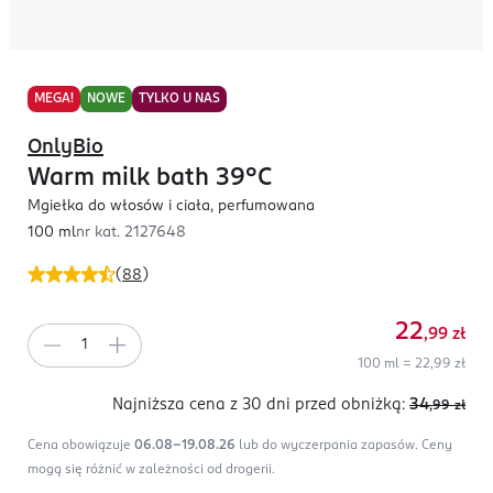
MEGA!
NOWE
TYLKO U NAS
OnlyBio
Warm milk bath 39°C
Mgiełka do włosów i ciała, perfumowana
100 ml
nr kat.
2127648
(
88
)
22
,99
zł
100 ml = 22,99 zł
Najniższa cena z 30 dni
przed obniżką:
34
,99
zł
Cena obowiązuje
06.08-19.08.26
lub do wyczerpania zapasów.
Ceny
mogą się różnić w zależności od drogerii.