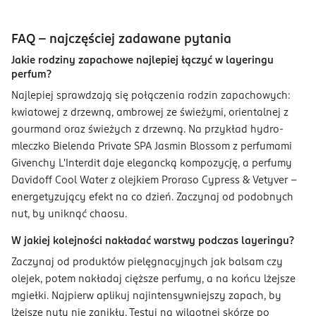
FAQ - najczęściej zadawane pytania
Jakie rodziny zapachowe najlepiej łączyć w layeringu
perfum?
Najlepiej sprawdzają się połączenia rodzin zapachowych:
kwiatowej z drzewną, ambrowej ze świeżymi, orientalnej z
gourmand oraz świeżych z drzewną. Na przykład hydro-
mleczko Bielenda Private SPA Jasmin Blossom z perfumami
Givenchy L'Interdit daje elegancką kompozycję, a perfumy
Davidoff Cool Water z olejkiem Proraso Cypress & Vetyver –
energetyzujący efekt na co dzień. Zaczynaj od podobnych
nut, by uniknąć chaosu.
W jakiej kolejności nakładać warstwy podczas layeringu?
Zaczynaj od produktów pielęgnacyjnych jak balsam czy
olejek, potem nakładaj cięższe perfumy, a na końcu lżejsze
mgiełki. Najpierw aplikuj najintensywniejszy zapach, by
lżejsze nuty nie zanikły. Testuj na wilgotnej skórze po