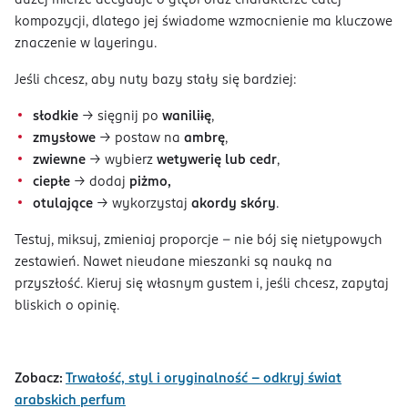
dużej mierze decyduje o głębi oraz charakterze całej
kompozycji, dlatego jej świadome wzmocnienie ma kluczowe
znaczenie w layeringu.
Jeśli chcesz, aby nuty bazy stały się bardziej:
słodkie
→ sięgnij po
wanili
i
ę
,
zmysłowe
→ postaw na
ambrę
,
zwiewne
→ wybierz
wetywerię lub cedr
,
ciepłe
→ dodaj
piżmo,
otulające
→ wykorzystaj
akordy skóry
.
Testuj, miksuj, zmieniaj proporcje – nie bój się nietypowych
zestawień. Nawet nieudane mieszanki są nauką na
przyszłość. Kieruj się własnym gustem i, jeśli chcesz, zapytaj
bliskich o opinię.
Zobacz:
Trwałość, styl i oryginalność – odkryj świat
arabskich perfum