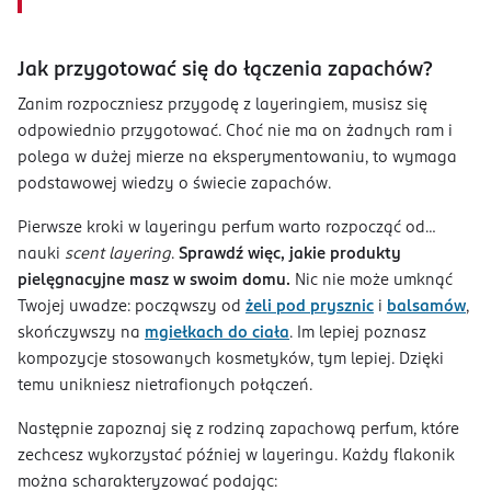
Jak przygotować się do łączenia zapachów?
Zanim rozpoczniesz przygodę z layeringiem, musisz się
odpowiednio przygotować. Choć nie ma on żadnych ram i
polega w dużej mierze na eksperymentowaniu, to wymaga
podstawowej wiedzy o świecie zapachów.
Pierwsze kroki w layeringu perfum warto rozpocząć od…
nauki
scent layering
.
Sprawdź więc, jakie produkty
pielęgnacyjne masz w swoim domu.
Nic nie może umknąć
Twojej uwadze: począwszy od
żeli pod prysznic
i
balsamów
,
skończywszy na
mgiełkach do ciała
. Im lepiej poznasz
kompozycje stosowanych kosmetyków, tym lepiej. Dzięki
temu unikniesz nietrafionych połączeń.
Następnie zapoznaj się z rodziną zapachową perfum, które
zechcesz wykorzystać później w layeringu. Każdy flakonik
można scharakteryzować podając: