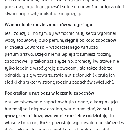
Czas na odrobinę szaleństwa. Gdy tylko opanujesz
podstawy layeringu, pozwól sobie na odważne połączenia i
stwórz naprawdę unikalne kompozycje.
Wzmacnianie rodzin zapachów w layeringu
Jeśli zależy Ci na tym, by wzmocnić nuty serca wybranej
wody toaletowej albo perfum,
sięgnij po koło zapachów
Michaela Edwardsa
– współczesnego wirtuoza
perfumiarstwa. Dzięki niemu lepiej zrozumiesz rodziny
zapachowe i przekonasz się, że np. aromaty kwiatowe nie
tylko idealnie współgrają z owocami, ale także dobrze
odnajdują się w towarzystwie nut zielonych (kierują ich
słodki charakter w stronę rodziny zapachów świeżych).
Podkreślanie nut bazy w łączeniu zapachów
Aby warstwowanie zapachów było udane, a kompozycja
harmonijna i niepowtarzalna, warto pamiętać, że
nuty
głowy, serca i bazy wzajemnie na siebie oddziałują
. To
właśnie baza najdłużej pozostaje wyczuwalna na skórze i w