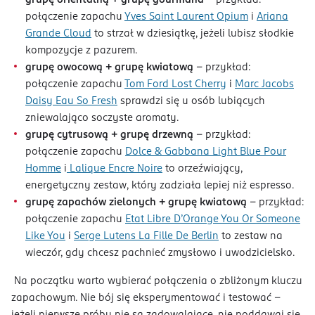
grupę orientalną + grupę gourmand –
przykład:
połączenie zapachu
Yves Saint Laurent Opium
i
Ariana
Grande Cloud
to strzał w dziesiątkę, jeżeli lubisz słodkie
kompozycje z pazurem.
grupę owocową + grupę kwiatową
– przykład:
połączenie zapachu
Tom Ford Lost Cherry
i
Marc Jacobs
Daisy Eau So Fresh
sprawdzi się u osób lubiących
zniewalająco soczyste aromaty.
grupę cytrusową + grupę drzewną
– przykład:
połączenie zapachu
Dolce & Gabbana Light Blue Pour
Homme
i
Lalique Encre Noire
to orzeźwiający,
energetyczny zestaw, który zadziała lepiej niż espresso.
grupę zapachów zielonych + grupę kwiatową
– przykład:
połączenie zapachu
Etat Libre D’Orange You Or Someone
Like You
i
Serge Lutens La Fille De Berlin
to zestaw na
wieczór, gdy chcesz pachnieć zmysłowo i uwodzicielsko.
Na początku warto wybierać połączenia o zbliżonym kluczu
zapachowym. Nie bój się eksperymentować i testować –