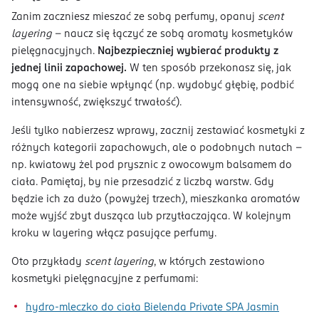
Zanim zaczniesz mieszać ze sobą perfumy, opanuj
scent
layering
– naucz się łączyć ze sobą aromaty kosmetyków
pielęgnacyjnych.
Najbezpieczniej wybierać produkty z
jednej linii zapachowej.
W ten sposób przekonasz się, jak
mogą one na siebie wpłynąć (np. wydobyć głębię, podbić
intensywność, zwiększyć trwałość).
Jeśli tylko nabierzesz wprawy, zacznij zestawiać kosmetyki z
różnych kategorii zapachowych, ale o podobnych nutach –
np. kwiatowy żel pod prysznic z owocowym balsamem do
ciała. Pamiętaj, by nie przesadzić z liczbą warstw. Gdy
będzie ich za dużo (powyżej trzech), mieszkanka aromatów
może wyjść zbyt dusząca lub przytłaczająca. W kolejnym
kroku w layering włącz pasujące perfumy.
Oto przykłady
scent layering
, w których zestawiono
kosmetyki pielęgnacyjne z perfumami:
hydro-mleczko do ciała Bielenda Private SPA Jasmin