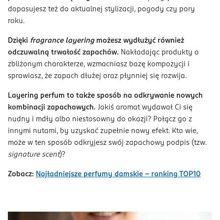
dopasujesz też do aktualnej stylizacji, pogody czy pory
roku.
Dzięki
fragrance layering
możesz wydłużyć również
odczuwalną trwałość zapachów.
Nakładając produkty o
zbliżonym charakterze, wzmacniasz bazę kompozycji i
sprawiasz, że zapach dłużej oraz płynniej się rozwija.
Layering perfum to także sposób na odkrywanie nowych
kombinacji zapachowych.
Jakiś aromat wydawał Ci się
nudny i mdły albo niestosowny do okazji? Połącz go z
innymi nutami, by uzyskać zupełnie nowy efekt. Kto wie,
może w ten sposób odkryjesz swój zapachowy podpis (tzw.
signature scent
)?
Zobacz:
Najładniejsze perfumy damskie – ranking TOP10