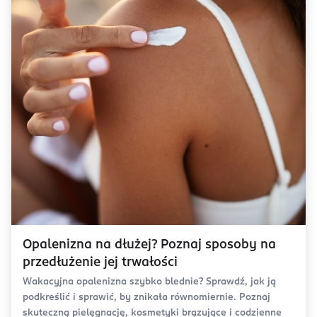
Opalenizna na dłużej? Poznaj sposoby na
przedłużenie jej trwałości
Wakacyjna opalenizna szybko blednie? Sprawdź, jak ją
podkreślić i sprawić, by znikała równomiernie. Poznaj
skuteczną pielęgnację, kosmetyki brązujące i codzienne