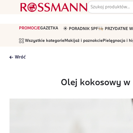
PROMOCJE
GAZETKA
☀️ PORADNIK SPF
🧑🏻‍🍳 PRZYDATNE
Wszystkie kategorie
Makijaż i paznokcie
Pielęgnacja i h
Wróć
Olej kokosowy w 