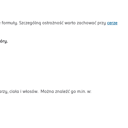
e formuły. Szczególną ostrożność warto zachować przy
cerze
óry.
zy, ciała i włosów. Można znaleźć go m.in. w: