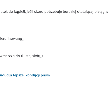
 do kąpieli, jeśli skóra potrzebuje bardziej otulającej pielęgna
ierafinowany),
łaszcza do tłustej skóry).
uał dla lepszej kondycji pasm