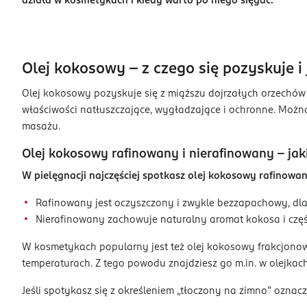
działa w kosmetykach i kiedy warto po niego sięgać.
Olej kokosowy – z czego się pozyskuje i 
Olej kokosowy pozyskuje się z miąższu dojrzałych orzechów 
właściwości natłuszczające, wygładzające i ochronne. Można
masażu.
Olej kokosowy rafinowany i nierafinowany – jak
W pielęgnacji najczęściej spotkasz olej kokosowy rafinowa
Rafinowany jest oczyszczony i zwykle bezzapachowy, dl
Nierafinowany zachowuje naturalny aromat kokosa i część 
W kosmetykach popularny jest też olej kokosowy frakcjonowa
temperaturach. Z tego powodu znajdziesz go m.in. w olejka
Jeśli spotykasz się z określeniem „tłoczony na zimno” oznac