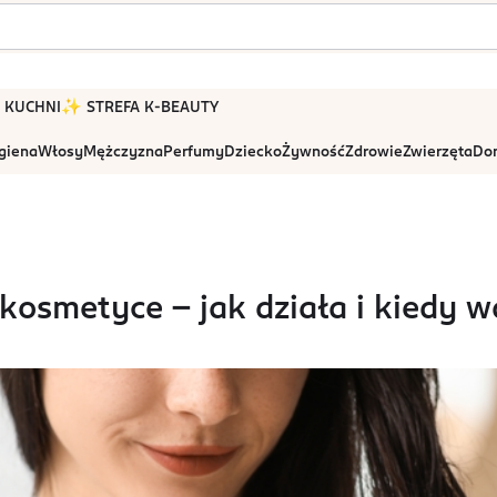
 W KUCHNI
✨ STREFA K-BEAUTY
igiena
Włosy
Mężczyzna
Perfumy
Dziecko
Żywność
Zdrowie
Zwierzęta
Dom
kosmetyce – jak działa i kiedy w