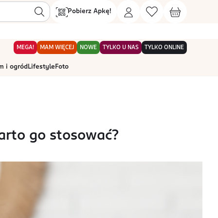
Pobierz Apkę!
MEGA!
MAM WIĘCEJ
NOWE
TYLKO U NAS
TYLKO ONLINE
 i ogród
Lifestyle
Foto
arto go stosować?