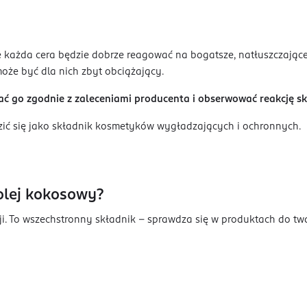
e każda cera będzie dobrze reagować na bogatsze, natłuszczając
może być dla nich zbyt obciążający.
wać go zgodnie z zaleceniami producenta i obserwować reakcję sk
zić się jako składnik kosmetyków wygładzających i ochronnych.
olej kokosowy?
. To wszechstronny składnik – sprawdza się w produktach do twar