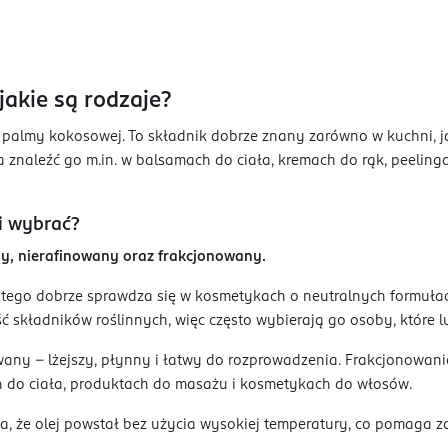
jakie są rodzaje?
palmy kokosowej. To składnik dobrze znany zarówno w kuchni, jak 
 znaleźć go m.in. w balsamach do ciała, kremach do rąk, peelin
i wybrać?
ny, nierafinowany oraz frakcjonowany.
atego dobrze sprawdza się w kosmetykach o neutralnych formuła
składników roślinnych, więc często wybierają go osoby, które lub
ny - lżejszy, płynny i łatwy do rozprowadzenia. Frakcjonowanie 
ch do ciała, produktach do masażu i kosmetykach do włosów.
za, że olej powstał bez użycia wysokiej temperatury, co pomaga 