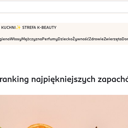
 W KUCHNI
✨ STREFA K-BEAUTY
igiena
Włosy
Mężczyzna
Perfumy
Dziecko
Żywność
Zdrowie
Zwierzęta
Dom
anking najpiękniejszych zapachó