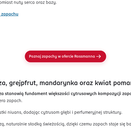
tomiast nuty serca oraz bazy.
w zapachu
Poznaj zapachy w ofercie Rossmanna
za, grejpfrut, mandarynka oraz kwiat pom
ńcza stanowią fundament większości cytrusowych kompozycji za
iera zapach.
stki niuans, dodając cytrusom głębi i perfumeryjnej struktury.
zą, naturalnie słodką świeżością, dzięki czemu zapach staje się ba