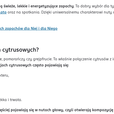
 świeże, lekkie i energetyzujące zapachy
. To dobry wybór dla t
lato
oraz na spotkania. Dzięki uniwersalnemu charakterowi nuty
h zapachów dla Niej i dla Niego
m cytrusowych?
, pomarańczy czy grejpfrucie. To właśnie połączenie cytrusów z i
ach cytrusowych często pojawiają się:
kteru,
kka i trwała.
ęściej pojawiają się w nutach głowy, czyli otwierają kompozycj