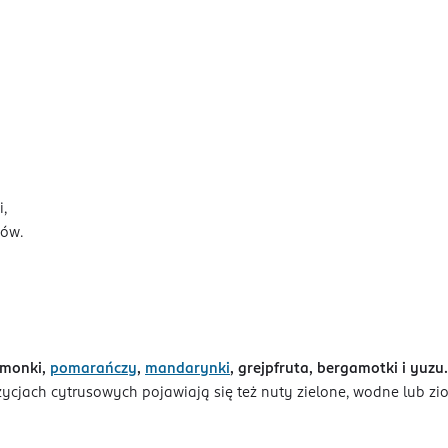
,
sów.
imonki,
pomarańczy
,
mandarynki
, grejpfruta, bergamotki i yuzu.
ach cytrusowych pojawiają się też nuty zielone, wodne lub zioło