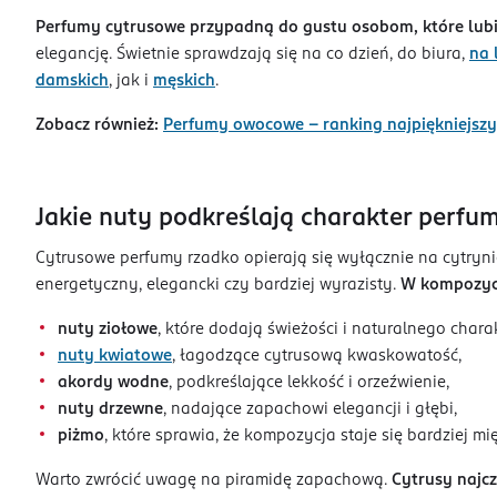
Perfumy cytrusowe przypadną do gustu osobom, które lubią
elegancję. Świetnie sprawdzają się na co dzień, do biura,
na 
damskich
, jak i
męskich
.
Zobacz również:
Perfumy owocowe – ranking najpiękniejszyc
Jakie nuty podkreślają charakter perfu
Cytrusowe perfumy rzadko opierają się wyłącznie na cytrynie
energetyczny, elegancki czy bardziej wyrazisty.
W kompozycj
nuty ziołowe
, które dodają świeżości i naturalnego chara
nuty kwiatowe
, łagodzące cytrusową kwaskowatość,
akordy wodne
, podkreślające lekkość i orzeźwienie,
nuty drzewne
, nadające zapachowi elegancji i głębi,
piżmo
, które sprawia, że kompozycja staje się bardziej mię
Warto zwrócić uwagę na piramidę zapachową.
Cytrusy najcz