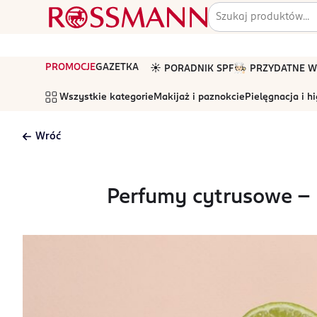
PROMOCJE
GAZETKA
☀️ PORADNIK SPF
🧑🏻‍🍳 PRZYDATNE
Wszystkie kategorie
Makijaż i paznokcie
Pielęgnacja i h
Wróć
Perfumy cytrusowe – r