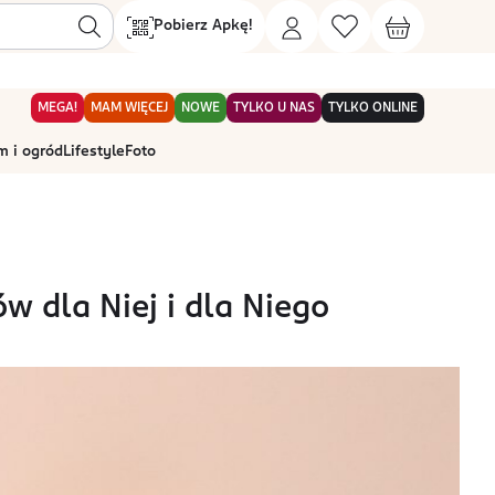
Pobierz Apkę!
MEGA!
MAM WIĘCEJ
NOWE
TYLKO U NAS
TYLKO ONLINE
 i ogród
Lifestyle
Foto
w dla Niej i dla Niego