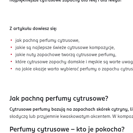
najpiękniejsze cytrusowe zapachy dla Niej i dla Niego!
Z artykułu dowiesz się:
jak pachną perfumy cytrusowe,
jakie są najlepsze świeże cytrusowe kompozycje,
jakie nuty zapachowe tworzą cytrusowe perfumy,
które cytrusowe zapachy damskie i męskie są warte uwagi
na jakie okazje warto wybierać perfumy o zapachu cytru
Jak pachną perfumy cytrusowe?
Cytrusowe perfumy bazują na zapachach skórek cytryny, l
słodyczą lub przyjemnie kwaskowatym akcentem. W kompozycj
Perfumy cytrusowe - kto je pokocha?