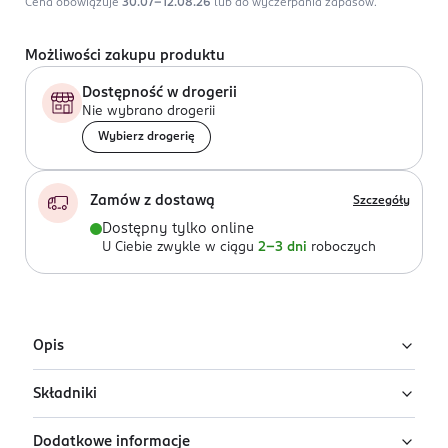
Cena obowiązuje
30.07-12.08.26
lub do wyczerpania zapasów.
Możliwości zakupu produktu
Dostępność w drogerii
Nie wybrano drogerii
Wybierz drogerię
Zamów z dostawą
Szczegóły
Dostępny tylko online
U Ciebie zwykle w ciągu
2-3 dni
roboczych
Opis
Składniki
Armani Si Passione to wyrazista damska woda
perfumowana od Giorgio Armani, która jest esencją
Dodatkowe informacje
pasji i pewności siebie. Perfumy Armani zostały
Ingredients: ALCOHOL, PARFUM / FRAGRANCE, AQUA /