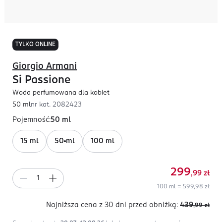
TYLKO ONLINE
Giorgio Armani
Si Passione
Woda perfumowana dla kobiet
50 ml
nr kat.
2082423
Pojemność
:
50 ml
15 ml
50 ml
100 ml
299
,99
zł
100 ml = 599,98 zł
Najniższa cena z 30 dni
przed obniżką:
439
,99
zł