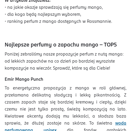
W artykule znajdziesz:
• na jakie okazje sprawdzają się perfumy mango,
• dla kogo będą najlepszym wyborem,
• ranking perfum z mango dostępnych w Rossmannie.
Najlepsze perfumy o zapachu mango - TOP5
Poniżej zebraliśmy nasze propozycje perfum z nutą mango:
od lekkich zapachów na co dzień po bardziej wyraziste
kompozycje na wieczór. Sprawdź, które są dla Ciebie!
Emir Mango Punch
To energetyczna propozycja z mango w roli głównej,
przełamana delikatną słodyczą i lekką pikantnością. Z
czasem zapach staje się bardziej kremowy i ciepły, dzięki
czemu nie jest tylko prostą, świeżą kompozycją na lato.
Kwiatowe akcenty dodają mu lekkości, a słodsza baza
sprawia, że dłużej zostaje na skórze. To świetna
woda
perfumowana unisex
dla fanów arabskich