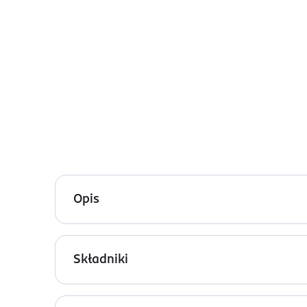
Opis
Wilgotne chusteczki extra sensitive, 80 chustecz
pH neutralne dla skóry.
Składniki
Aqua, Glycerin, Allantoin, Aloe Barbadensis Leaf J