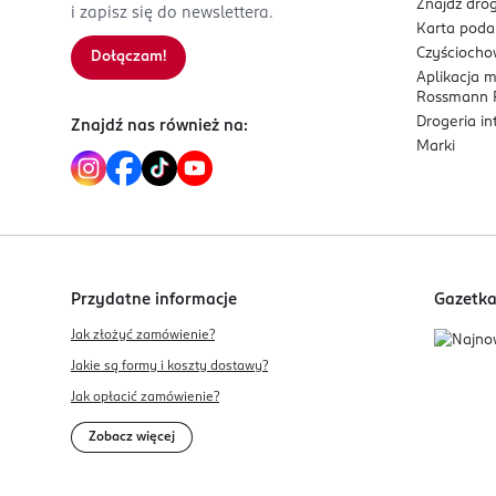
Znajdź drog
i zapisz się do newslettera.
Karta pod
Czyścioch
Dołączam!
Aplikacja 
Rossmann P
Drogeria i
Znajdź nas również na:
Marki
Przydatne informacje
Gazetk
Jak złożyć zamówienie?
Jakie są formy i koszty dostawy?
Jak opłacić zamówienie?
Zobacz więcej