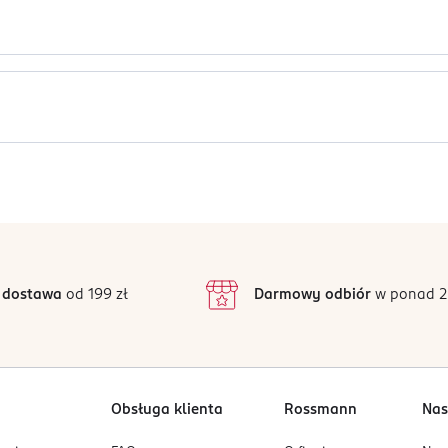
Jak działają opinie?
5
4,9
/5
4
3
403 opinii
odstawie
inie są zweryfikowane zakupem.
2
 dostawa
od 199 zł
Darmowy odbiór
w ponad 2
1
Obsługa klienta
Rossmann
Nas