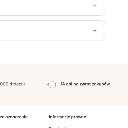
0
%
0
%
0
%
0
%
000 drogerii
14 dni na zwrot zakupów
0
%
Sortowanie wg
data: od najnowszej
ze oznaczenia
Informacje prawne