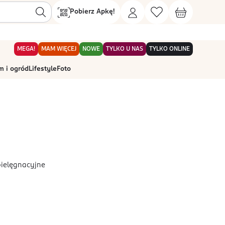
Pobierz Apkę!
MEGA!
MAM WIĘCEJ
NOWE
TYLKO U NAS
TYLKO ONLINE
 i ogród
Lifestyle
Foto
pielęgnacyjne