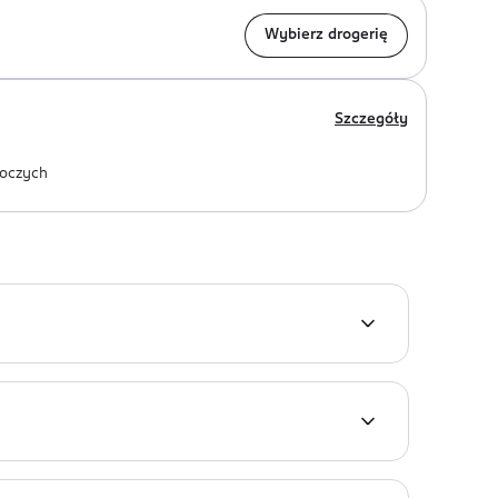
Wybierz drogerię
Szczegóły
oczych
zycji zapachowych, testowane dermatologicznie,
ylhexylglycerin, Sodium Benzoate, Potassium