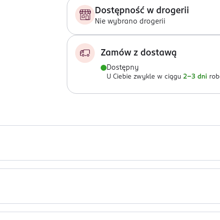
Dostępność w drogerii
Nie wybrano drogerii
Zamów z dostawą
Dostępny
U Ciebie zwykle w ciągu
2-3 dni
rob
ek. Odpowiednie dla alergików, z aloesem i alantoiną, bez kompo
uice, Caprylyl/ Capryl Glucoside, Citric Acid, Sodium Citrate, Eth