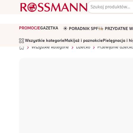
PROMOCJE
GAZETKA
☀️ PORADNIK SPF
🧑🏻‍🍳 PRZYDATNE
Wszystkie kategorie
Makijaż i paznokcie
Pielęgnacja i h
Wszystkie kategorie
Dziecko
Przewijanie dzieck