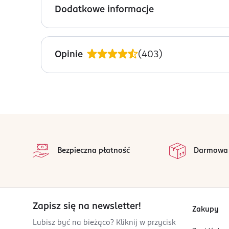
Sorbate.
Dodatkowe informacje
PRODUCENT/PODMIOT ODPOWIEDZIALNY
ROSSMANN SDP SP. z o.o.
Opinie
(
403
)
św. Teresy 109
91-222 Łódź
Kod EAN
4 305615 544038
stopka
na p
Wszystkie op
Bezpieczna płatność
Darmowa
Zapisz się na newsletter!
Zakupy
Lubisz być na bieżąco? Kliknij w przycisk