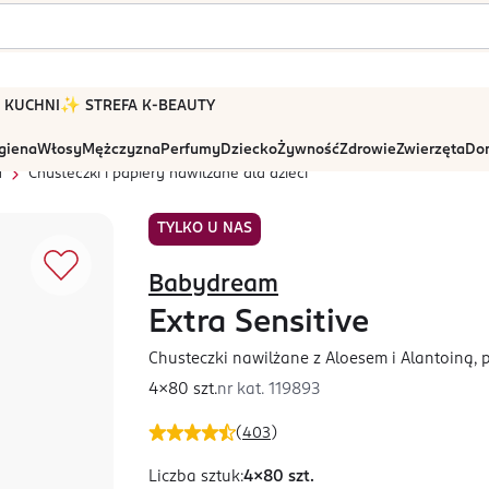
 W KUCHNI
✨ STREFA K-BEAUTY
igiena
Włosy
Mężczyzna
Perfumy
Dziecko
Żywność
Zdrowie
Zwierzęta
Dom
a
Chusteczki i papiery nawilżane dla dzieci
TYLKO U NAS
Babydream
Extra Sensitive
Chusteczki nawilżane z Aloesem i Alantoiną, 
4x80 szt.
nr kat.
119893
(
403
)
Liczba sztuk
:
4x80 szt.