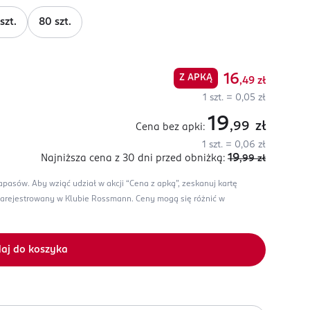
szt.
80 szt.
16
Z APKĄ
,49
zł
1 szt. = 0,05 zł
19
,99
zł
Cena bez apki:
1 szt. = 0,06 zł
19
Najniższa cena z 30 dni
przed obniżką:
,99
zł
zapasów.
Aby wziąć udział w akcji “Cena z apką”, zeskanuj kartę
zarejestrowany w Klubie Rossmann.
Ceny mogą się różnić w
aj do koszyka