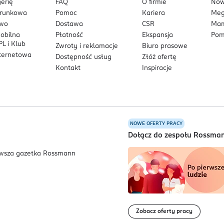
erię
FAQ
O firmie
No
arunkowa
Pomoc
Kariera
Me
owo
Dostawa
CSR
Mam
mobilna
Płatność
Ekspansja
Pom
L i Klub
Zwroty i reklamacje
Biuro prasowe
nternetowa
Dostępność usług
Złóż ofertę
Kontakt
Inspiracje
NOWE OFERTY PRACY
a
Dołącz do zespołu Rossma
Zobacz oferty pracy