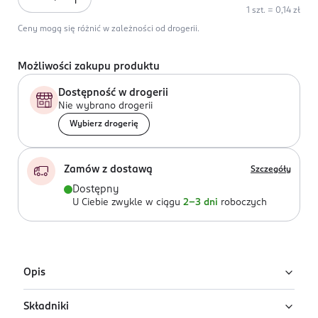
1 szt. = 0,14 zł
Ceny mogą się różnić w zależności od drogerii.
Możliwości zakupu produktu
Dostępność w drogerii
Nie wybrano drogerii
Wybierz drogerię
Zamów z dostawą
Szczegóły
Dostępny
U Ciebie zwykle w ciągu
2-3 dni
roboczych
Opis
Składniki
Delikatne chusteczki nawilżające. 30 chusteczek.