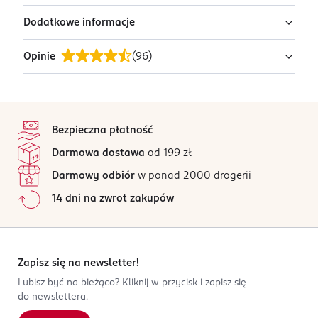
Z aloesem i alantoiną.
Dodatkowe informacje
Aqua, Glycerin, Allantoin, Aloe Barbadensis Leaf Juice,
Nie zawierają kompozycji zapachowych,
Caprylyl/ Capryl Glucoside, Citric Acid, Sodium Citrate,
barwników, alkoholu, oleju parafinowego oraz
Opinie
(
96
)
Ethylhexylglycerin, Sodium Benzoate, Potassium
PRODUCENT/PODMIOT ODPOWIEDZIALNY
glikolu polietylenowego.
Sorbate.
Dirk Rossmann GmbH
Oczyszczają łagodnie i dokładnie skórę.
Isernhägener Straße 16
pH neutralne dla skóry.
4,7
stopka
30938
/5
Burgwedel
Bezpieczna płatność
96 opinii
na podstawie
product@rossmann.info
Darmowa dostawa
od 199 zł
Wszystkie opinie są zweryfikowane zakupem.
48426139700
Darmowy odbiór
w ponad 2000 drogerii
DE-Niemcy
Jak działają opinie?
14 dni na zwrot zakupów
Kod EAN
5
0
%
4 305615 544014
4
0
%
3
0
%
2
0
%
Zapisz się na newsletter!
1
0
%
Lubisz być na bieżąco? Kliknij w przycisk i zapisz się
do newslettera.