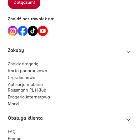
Dołączam!
Sortowanie wg
data: od najnowszej
Znajdź nas również na:
Zakupy
Znajdź drogerię
Karta podarunkowa
Czyściochowo
Aplikacja mobilna
Rossmann PL i Klub
Drogeria internetowa
Marki
Obsługa klienta
FAQ
Pomoc