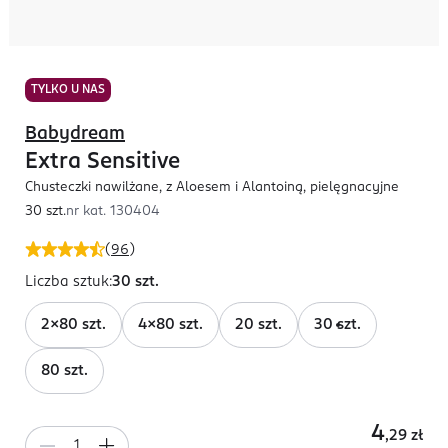
TYLKO U NAS
Babydream
Extra Sensitive
Chusteczki nawilżane, z Aloesem i Alantoiną, pielęgnacyjne
30 szt.
nr kat.
130404
(
96
)
Liczba sztuk
:
30 szt.
2x80 szt.
4x80 szt.
20 szt.
30 szt.
80 szt.
4
,29
zł