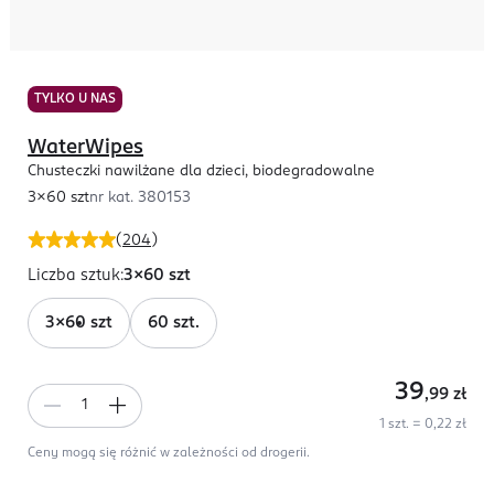
TYLKO U NAS
WaterWipes
Chusteczki nawilżane dla dzieci, biodegradowalne
3x60 szt
nr kat.
380153
(
204
)
Liczba sztuk
:
3x60 szt
3x60 szt
60 szt.
39
,99
zł
1 szt. = 0,22 zł
Ceny mogą się różnić w zależności od drogerii.