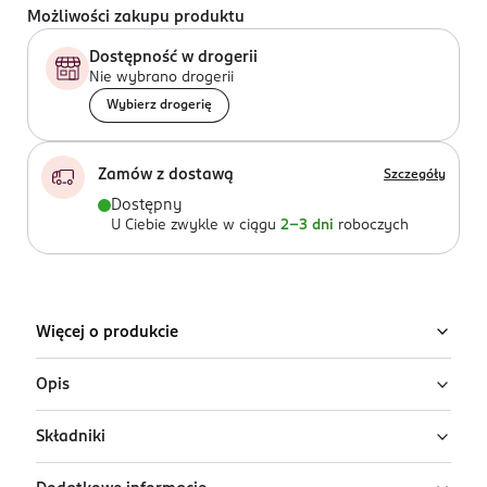
Możliwości zakupu produktu
Dostępność w drogerii
Nie wybrano drogerii
Wybierz drogerię
Zamów z dostawą
Szczegóły
Dostępny
U Ciebie zwykle w ciągu
2-3 dni
roboczych
Więcej o produkcie
Opis
Składniki
99,9% wody i kropla ekstraktu owocowego Water
Wipes to produkt świeży, o prostym składzie. Nasze