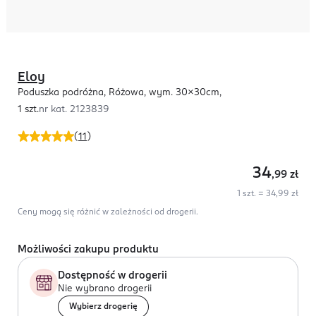
Eloy
Poduszka podróżna, Różowa, wym. 30x30cm,
1 szt.
nr kat.
2123839
(
11
)
34
,99
zł
1 szt. = 34,99 zł
Ceny mogą się różnić w zależności od drogerii.
Możliwości zakupu produktu
Dostępność w drogerii
Nie wybrano drogerii
Wybierz drogerię