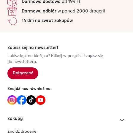
poduszka podróżna w kształcie rogalika,
Darmowa dostawa
od 199 zł
91-222
Wszystkie opinie są zweryfikowane zakupem.
rozmiar: 30 x 30 cm,
Łódź
Darmowy odbiór
w ponad 2000 drogerii
miękka i przyjemna w dotyku,
Jak działają opinie?
firma@rossmann.com.pl
14 dni na zwrot zakupów
praktyczny wybór podczas podróży i
426139100
5
0
%
odpoczynku,
PL-Polska
4
0
%
delikatny różowy kolor.
3
0
%
Kod EAN
2
0
%
Zapisz się na newsletter!
5 906482 936477
1
0
%
Lubisz być na bieżąco? Kliknij w przycisk i zapisz się
do newslettera.
Dołączam!
Sortowanie wg
data: od najnowszej
Znajdź nas również na:
Zakupy
Znajdź drogerię