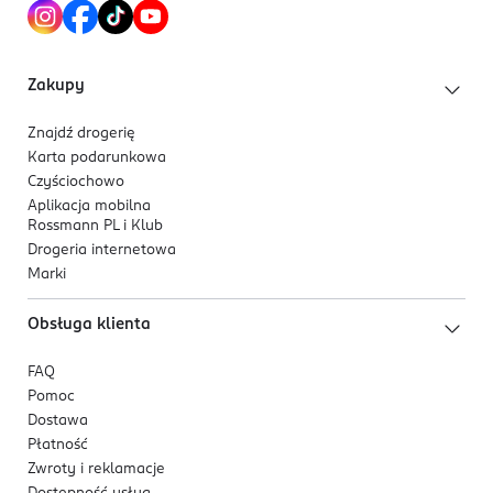
801610610
NL-Holandia
Zakupy
Kod EAN
8 718114 202402
Znajdź drogerię
Karta podarunkowa
Czyściochowo
Aplikacja mobilna
Rossmann PL i Klub
Drogeria internetowa
Marki
Obsługa klienta
FAQ
Pomoc
Dostawa
Płatność
Zwroty i reklamacje