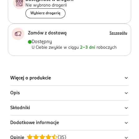
Nie wybrano drogerii
Wybierz drogerię
Zamów z dostawą
Szczegóły
Dostępny
U Ciebie zwykle w ciągu
2-3 dni
roboczych
Więcej o produkcie
Opis
Składniki
Antyperspirant w kremie Rexona Men
Maximum Protection Clean Scent
Dodatkowe informacje
Ingredients: Cyclopentasiloxane, Aluminum Zirconium
Niezawodny antyperspirant w kremie dla mężczyzn
Tetrachlorohydrex GLY, Dimethicone, Cera
długotrwale chroni przed potem i nieprzyjemnym
Opinie
(
35
)