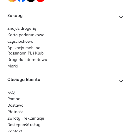
goleniu.
PRODUCENT/PODMIOT ODPOWIEDZIALNY
Unilever RA c/o Unilever Europe
Zakupy
B.V. Rodezand 90
3011 AN
Znajdź drogerię
Rotterdam
Karta podarunkowa
infolinia.pl@unilever.com
Czyściochowo
801610610
Aplikacja mobilna
Rossmann PL i Klub
NL-Holandia
Drogeria internetowa
Kod EAN
Marki
8 720181 291708
Obsługa klienta
FAQ
Pomoc
Dostawa
Płatność
Zwroty i reklamacje
Dostępność usług
Kontakt