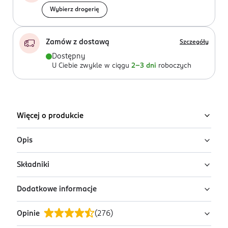
Wybierz drogerię
Zamów z dostawą
Szczegóły
Dostępny
U Ciebie zwykle w ciągu
2-3 dni
roboczych
Więcej o produkcie
Opis
Składniki
Antyperspirant w sprayu Dove Advanced
Care Original
Dodatkowe informacje
Butane, Isobutane, Propane, Isohexadecane, PPG-14
Antyperspirant w sprayu dla kobiet Dove Advanced
Butyl Ether, Aluminum Sesquichlorohydrate, Parfum,
Care Original łączy zaawansowaną pielęgnację
Opinie
(
276
)
Helianthus Annuus Seed Oil, C12-15 Alkyl Benzoate,
PRZYGOTOWANIE I STOSOWANIE
delikatnej skóry pod pachami ze skuteczną ochroną