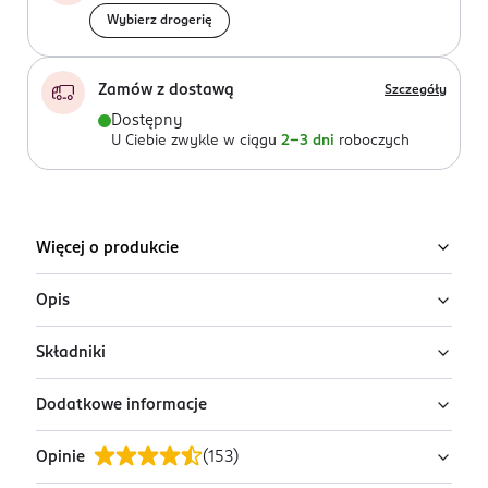
Wybierz drogerię
Zamów z dostawą
Szczegóły
Dostępny
U Ciebie zwykle w ciągu
2-3 dni
roboczych
Więcej o produkcie
Opis
Składniki
Poczuj przyjemną świeżość z NIVEA MEN Black & White
Fresh antyperspirantem w sprayu 250 ml
Dodatkowe informacje
Butane, Isobutane, Propane, Isopropyl Palmitate,
Antyperspirant męski, który za Tobą nadąży? Sięgnij po
Aluminum Chlorohydrate, Dicaprylyl Ether,
Opinie
(
153
)
antyperspirant Black & White Fresh NIVEA MEN –
Caprylic/Capric Triglyceride, Octyldodecanol, Triethyl
PRZYGOTOWANIE I STOSOWANIE