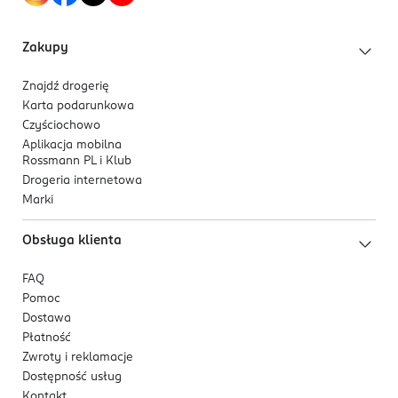
Nivea Polska sp. z o.o.
ul. Gnieźnieńska 32
Zakupy
61-021 Poznań
Znajdź drogerię
Kod EAN
Karta podarunkowa
5 900017 055695
Czyściochowo
Aplikacja mobilna
Rossmann PL i Klub
Drogeria internetowa
Marki
Obsługa klienta
FAQ
Pomoc
Dostawa
Płatność
Zwroty i reklamacje
Dostępność usług
Kontakt