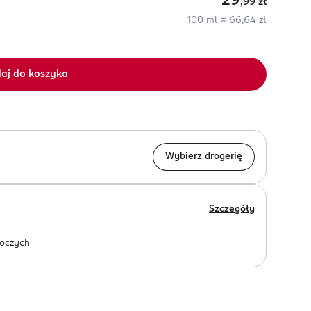
29
,99
zł
100 ml = 66,64 zł
aj do koszyka
Wybierz drogerię
Szczegóły
oczych