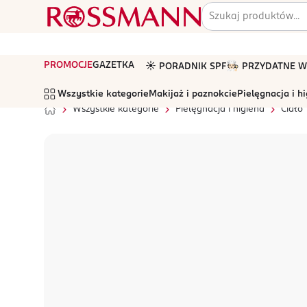
PROMOCJE
GAZETKA
☀️ PORADNIK SPF
🧑🏻‍🍳 PRZYDATNE
Wszystkie kategorie
Makijaż i paznokcie
Pielęgnacja i h
Wszystkie kategorie
Pielęgnacja i higiena
Ciało