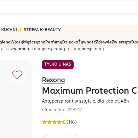
 W KUCHNI
✨ STREFA K-BEAUTY
igiena
Włosy
Mężczyzna
Perfumy
Dziecko
Żywność
Zdrowie
Zwierzęta
Dom
Dezodoranty i antyperspiranty
Antyperspiranty
TYLKO U NAS
Rexona
Maximum Protection C
Antyperspirant w sztyfcie, dla kobiet, 48h
45 ml
nr kat.
178517
(
116
)