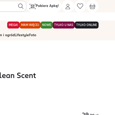
Pobierz Apkę!
MEGA!
MAM WIĘCEJ
NOWE
TYLKO U NAS
TYLKO ONLINE
 i ogród
Lifestyle
Foto
lean Scent