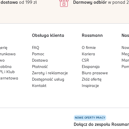
 dostawa
od 199 zł
Darmowy odbiór
w ponad 2
1
Obsługa klienta
Rossmann
Nas
erię
FAQ
O firmie
No
arunkowa
Pomoc
Kariera
Me
owo
Dostawa
CSR
Mam
mobilna
Płatność
Ekspansja
Pom
L i Klub
Zwroty i reklamacje
Biuro prasowe
nternetowa
Dostępność usług
Złóż ofertę
Kontakt
Inspiracje
NOWE OFERTY PRACY
a
Dołącz do zespołu Rossma