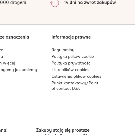
000 drogerii
14 dni na zwrot zakupów
0
%
Sortowanie wg
data: od najnowszej
ze oznaczenia
Informacje prawne
we
Regulaminy
ga
Polityka plików
cookie
 więcej
Polityka prywatności
agamy jak umiemy
Lista plików
cookies
Ustawienia plików
cookies
Punkt kontaktowy/
Point
of contact DSA
nna!
Zakupy stają się prostsze