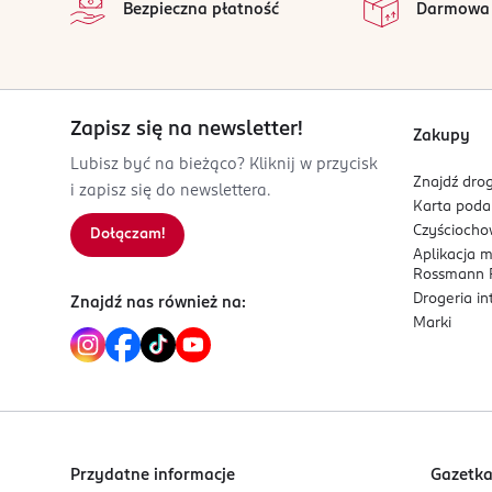
OSOBA/PODMIOT ODPOWIEDZIALNY
Bezpieczna płatność
Darmowa
Unilever RA c/o Unilever Europe
B.V. Rodezand 90
3011 AN
Rotterdam
Zapisz się na newsletter!
infolinia.pl@unilever.com
Zakupy
801610610
Lubisz być na bieżąco? Kliknij w przycisk
Znajdź drog
NL-Holandia
i zapisz się do newslettera.
Karta pod
Kod EAN
Czyścioch
Dołączam!
Aplikacja 
8 718114 202372
Rossmann P
Drogeria i
Znajdź nas również na:
Marki
Przydatne informacje
Gazetk