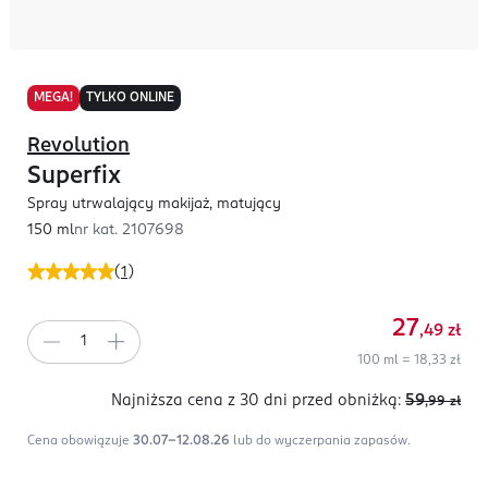
MEGA!
TYLKO ONLINE
Revolution
Superfix
Spray utrwalający makijaż, matujący
150 ml
nr kat.
2107698
(
1
)
27
,49
zł
100 ml = 18,33 zł
Najniższa cena z 30 dni
przed obniżką:
59
,99
zł
Cena obowiązuje
30.07-12.08.26
lub do wyczerpania zapasów.