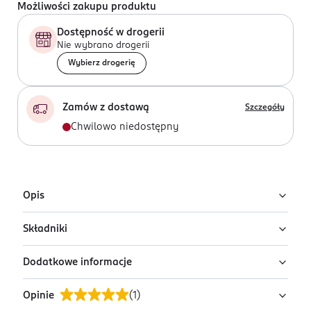
Możliwości zakupu produktu
Dostępność w drogerii
Nie wybrano drogerii
Wybierz drogerię
Zamów z dostawą
Szczegóły
Chwilowo niedostępny
Opis
Składniki
Spray utrwalający makijaż Revolution Superfix Misting
Spray doskonale współgra zarówno z płynnymi, jak i
Dodatkowe informacje
pudrowymi formułami, zapewniając długotrwałe,
Ingredients: Aqua (Water, Eau), Alcohol Denat., Vp/Va
matowe wykończenie makijażu. Formuła wzbogacona o
Copolymer, Propylene Glycol, Phenoxyethanol, Peg-40
Opinie
(
1
)
kojący aloes oraz witaminę E pielęgnuje skórę.
Hydrogenated Castor Oil, Parfum, Panthenol,
PRZYGOTOWANIE I STOSOWANIE