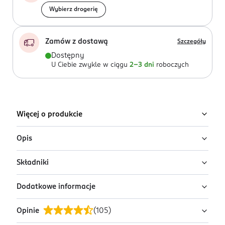
Wybierz drogerię
Zamów z dostawą
Szczegóły
Dostępny
U Ciebie zwykle w ciągu
2-3 dni
roboczych
Więcej o produkcie
Opis
Składniki
Medispirant roll-on to profesjonalny antyperspirant
skierowany do osób, dla których tradycyjne preparaty
Dodatkowe informacje
przeciw poceniu okazały się niewystarczające.
Ingredients: : AQUA, ALUMINUM CHLOROHYDRATE,
Medispirant roll-on eliminuje wydzielanie potu
GLYCERIN, ALUMINUM LACTATE, METHYLPROPANEDIOL,
Opinie
(
105
)
skutecznie i długotrwale.
HYDROXYETHYLCELLULOSE, PHENOXYETHANOL,
PRZYGOTOWANIE I STOSOWANIE