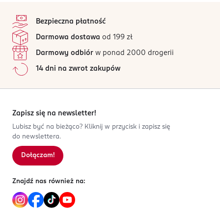
OSTRZEŻENIA DOTYCZĄCE BEZPIECZEŃSTWA
4,9
stopka
/5
Węglowodany:
46 g
Może zawierać
orzeszki ziemne,
inne
orzechy, gluten i
Bezpieczna płatność
jaja.
48 opinii
w tym cukry:
na podstawie
44 g
Darmowa dostawa
od 199 zł
Wszystkie opinie są zweryfikowane zakupem.
Białko:
8,7 g
PRODUCENT/PODMIOT ODPOWIEDZIALNY
Darmowy odbiór
w ponad 2000 drogerii
NOVI FMCG spółka z ograniczoną odpowiedzialnością
Sól:
0,14 g
Jak działają opinie?
14 dni na zwrot zakupów
Stefana Batorego 26
5
0
%
43-200
4
0
%
Pszczyna
3
0
%
acentkowska@novi.net.pl
2
0
%
Zapisz się na newsletter!
504186477
1
0
%
Lubisz być na bieżąco? Kliknij w przycisk i zapisz się
PL-Polska
do newslettera.
Kod EAN
Dołączam!
Sortowanie wg
data: od najnowszej
4 000417 700001
Znajdź nas również na: