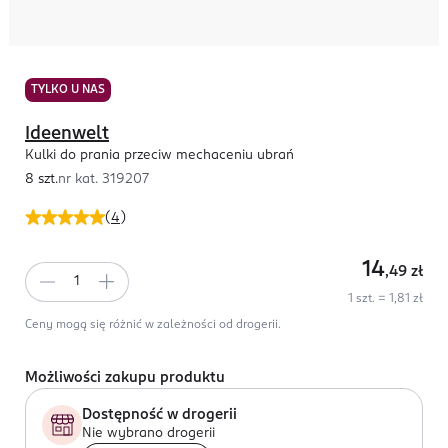
TYLKO U NAS
Ideenwelt
Kulki do prania przeciw mechaceniu ubrań
8 szt.
nr kat.
319207
(
4
)
14
,49
zł
1 szt. = 1,81 zł
Ceny mogą się różnić w zależności od drogerii.
Możliwości zakupu produktu
Dostępność w drogerii
Nie wybrano drogerii