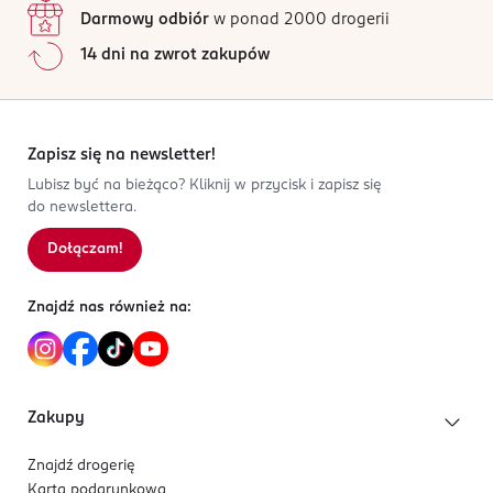
Nie nadaje się do delikatnej odzieży.
Darmowy odbiór
w ponad 2000 drogerii
Jak działają opinie?
PRODUCENT/PODMIOT ODPOWIEDZIALNY
14 dni na zwrot zakupów
5
0
%
ROSSMANN SDP SP. z o.o.
4
0
%
św. Teresy 109
3
0
%
91-222 Łódź
2
0
%
Zapisz się na newsletter!
Kod EAN
1
0
%
Lubisz być na bieżąco? Kliknij w przycisk i zapisz się
4 068134 010599
do newslettera.
Dołączam!
Sortowanie wg
data: od najnowszej
Znajdź nas również na:
Zakupy
Znajdź drogerię
Karta podarunkowa