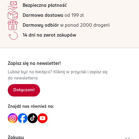
zagadnień i autokorektę. Dzięki różnorodnym
Bezpieczna płatność
ćwiczeniom czterolatek odkryje cyfry i określi ilości od
Kod EAN
3 opinii
na podstawie
Darmowa dostawa
od 199 zł
0 do 9.
9 788383 501741
Wszystkie opinie są zweryfikowane zakupem.
Darmowy odbiór
w ponad 2000 drogerii
Będzie wskazywał kierunki, dopasowywał części ciała
Jak działają opinie?
14 dni na zwrot zakupów
do zmysłów, a liście i owoce do drzew. Odkryje więcej
5
0
%
figur geometrycznych i nie tylko.
4
0
%
3
0
%
Rozwinie zdolności manualne, poćwiczy
2
0
%
Zapisz się na newsletter!
spostrzegawczość i logiczne myślenie. Zabawę
1
0
%
uatrakcyjnią kolorowe naklejki i kolorowanki
Lubisz być na bieżąco? Kliknij w przycisk i zapisz się
do newslettera.
dołączone do zestawu.
Dołączam!
Sortowanie wg
data: od najnowszej
Znajdź nas również na:
Zakupy