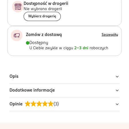
Dostępność w drogerii
Nie wybrano drogerii
Wybierz drogerię
Zamów z dostawą
Szczegóły
Dostępny
U Ciebie zwykle w ciągu
2-3 dni
roboczych
Opis
Dodatkowe informacje
Seria przygotowana zgodnie z założeniami pedagogiki
Montessori, ułatwiająca dzieciom odkrywanie i
Opinie
(
3
)
przyswajanie podstawowych pojęć i uwzględniająca
PRODUCENT/PODMIOT ODPOWIEDZIALNY
ich wszechstronny rozwój.
Dressler Dublin sp. z o.o.
ul. Poznańska 91
Elementy do wycięcia pozwolą na powtarzanie
5
stopka
05-850 Ożarów Mazowiecki
/5