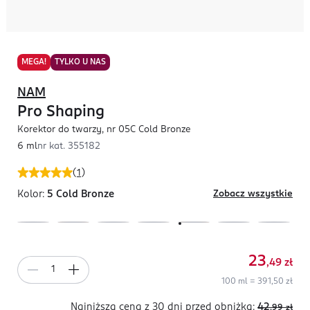
MEGA!
TYLKO U NAS
NAM
Pro Shaping
Korektor do twarzy, nr 05C Cold Bronze
6 ml
nr kat.
355182
(
1
)
Kolor:
5 Cold Bronze
Zobacz wszystkie
23
,49
zł
100 ml = 391,50 zł
Najniższa cena z 30 dni
przed obniżką:
42
,99
zł