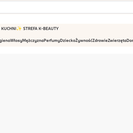
 W KUCHNI
✨ STREFA K-BEAUTY
igiena
Włosy
Mężczyzna
Perfumy
Dziecko
Żywność
Zdrowie
Zwierzęta
Dom