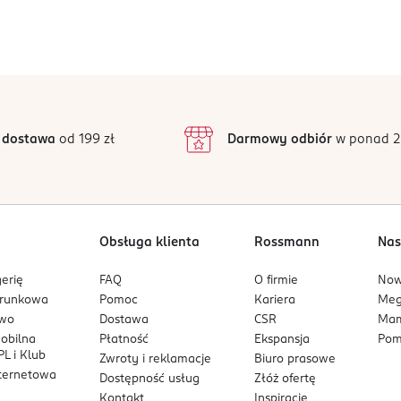
 dostawa
od 199 zł
Darmowy odbiór
w ponad 2
Obsługa klienta
Rossmann
Nas
erię
FAQ
O firmie
No
arunkowa
Pomoc
Kariera
Me
owo
Dostawa
CSR
Mam
mobilna
Płatność
Ekspansja
Pom
L i Klub
Zwroty i reklamacje
Biuro prasowe
nternetowa
Dostępność usług
Złóż ofertę
Kontakt
Inspiracje