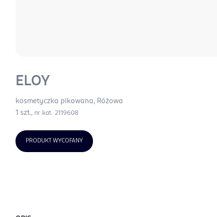
ELOY
kosmetyczka pikowana, Różowa
1 szt.,
nr kat. 2119608
PRODUKT WYCOFANY