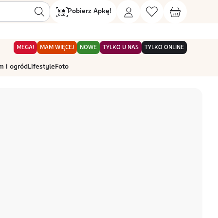
Pobierz Apkę!
MEGA!
MAM WIĘCEJ
NOWE
TYLKO U NAS
TYLKO ONLINE
 i ogród
Lifestyle
Foto