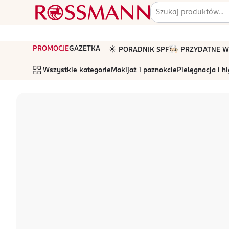
PROMOCJE
GAZETKA
☀️ PORADNIK SPF
🧑🏻‍🍳 PRZYDATNE
Wszystkie kategorie
Makijaż i paznokcie
Pielęgnacja i h