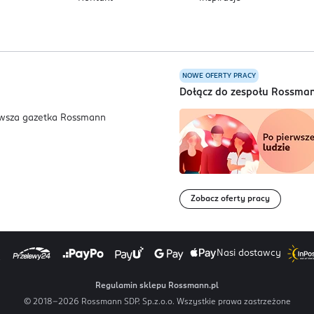
NOWE OFERTY PRACY
a
Dołącz do zespołu Rossma
Zobacz oferty pracy
Nasi dostawcy
Regulamin sklepu Rossmann.pl
© 2018-
2026
Rossmann SDP. Sp.z.o.o. Wszystkie prawa zastrzeżone