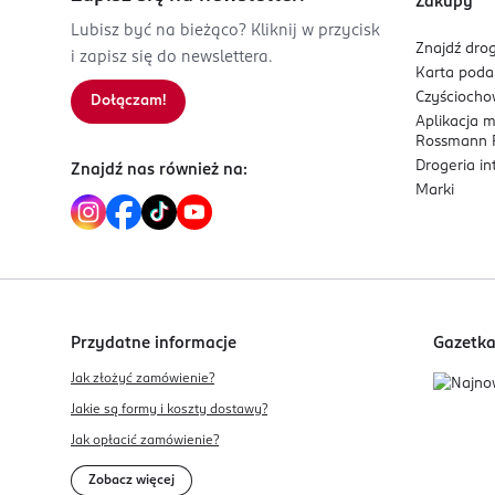
Zakupy
Lubisz być na bieżąco? Kliknij w przycisk
Znajdź drog
i zapisz się do newslettera.
Karta pod
Czyścioch
Dołączam!
Aplikacja 
Rossmann P
Drogeria i
Znajdź nas również na:
Marki
Przydatne informacje
Gazetk
Jak złożyć zamówienie?
Jakie są formy i koszty dostawy?
Jak opłacić zamówienie?
Zobacz więcej