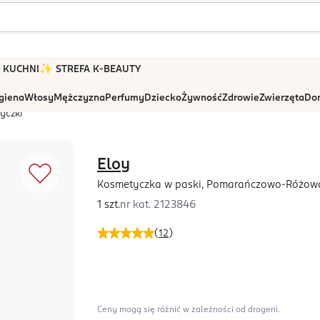
 W KUCHNI
✨ STREFA K-BEAUTY
igiena
Włosy
Mężczyzna
Perfumy
Dziecko
Żywność
Zdrowie
Zwierzęta
Dom
yczki
Eloy
Kosmetyczka w paski, Pomarańczowo-Różow
1 szt.
nr kat.
2123846
(
12
)
Ceny mogą się różnić w zależności od drogerii.