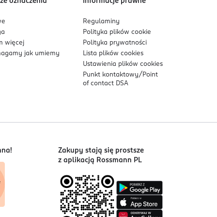
ze oznaczenia
Informacje prawne
we
Regulaminy
ga
Polityka plików
cookie
 więcej
Polityka prywatności
agamy jak umiemy
Lista plików
cookies
Ustawienia plików
cookies
Punkt kontaktowy/
Point
of contact DSA
nna!
Zakupy stają się prostsze
z aplikacją Rossmann PL