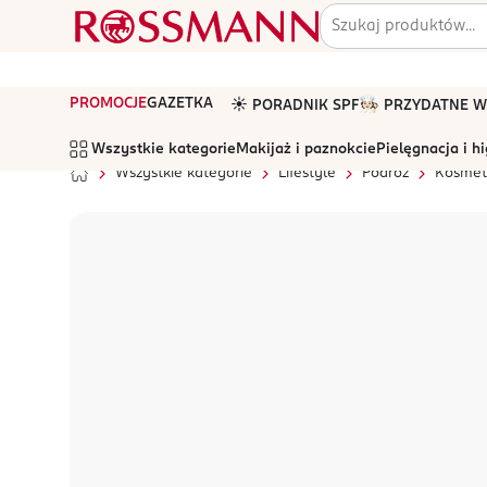
PROMOCJE
GAZETKA
☀️ PORADNIK SPF
🧑🏻‍🍳 PRZYDATNE
Wszystkie kategorie
Makijaż i paznokcie
Pielęgnacja i h
Wszystkie kategorie
Lifestyle
Podróż
Kosmet