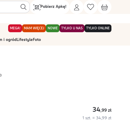
Pobierz Apkę!
MEGA!
MAM WIĘCEJ
NOWE
TYLKO U NAS
TYLKO ONLINE
 i ogród
Lifestyle
Foto
a
34
,99
zł
1 szt. = 34,99 zł