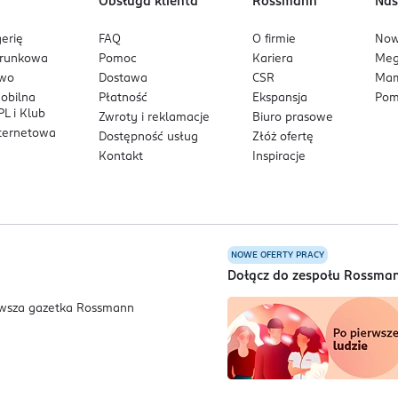
Obsługa klienta
Rossmann
Nas
erię
FAQ
O firmie
No
arunkowa
Pomoc
Kariera
Me
owo
Dostawa
CSR
Mam
mobilna
Płatność
Ekspansja
Pom
L i Klub
Zwroty i reklamacje
Biuro prasowe
nternetowa
Dostępność usług
Złóż ofertę
Kontakt
Inspiracje
NOWE OFERTY PRACY
a
Dołącz do zespołu Rossma