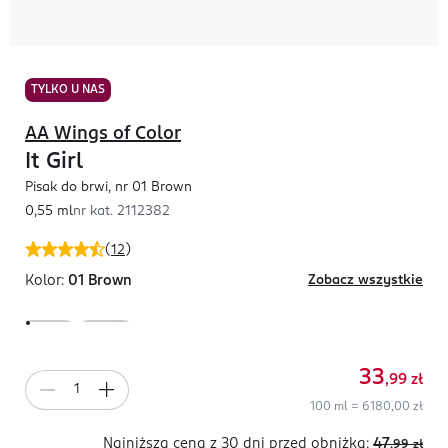
TYLKO U NAS
AA Wings of Color
It Girl
Pisak do brwi, nr 01 Brown
0,55 ml
nr kat.
2112382
(
12
)
Kolor:
01 Brown
Zobacz wszystkie
33
,99
zł
100 ml = 6180,00 zł
Najniższa cena z 30 dni
przed obniżką:
47
,99
zł