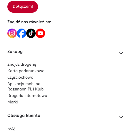
Dołączam!
Sortowanie wg
data: od najnowszej
Znajdź nas również na:
Zakupy
Znajdź drogerię
Karta podarunkowa
Czyściochowo
Aplikacja mobilna
Rossmann PL i Klub
Drogeria internetowa
Marki
Obsługa klienta
FAQ