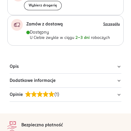
Wybierz drogerię
Zamów z dostawą
Szczegóły
Dostępny
U Ciebie zwykle w ciągu
2-3 dni
roboczych
Opis
Dodatkowe informacje
Kredki ołówkowe BIC® Kids Evolution
ECOlutions®
Opinie
(
1
)
PRODUCENT/PODMIOT ODPOWIEDZIALNY
Zestaw 24 kredek do kolorowania z gamy BIC -
BIC Polska sp. z o.o.
wspaniałe rysunki w żywych kolorach na wyciągnięcie
Aleja Niepodległości 69
ręki.
5
stopka
02-626 Warszawa
/5
Bezdrzewne korpusy z żywicy syntetycznej są odporne
Bezpieczna płatność
Kod EAN
1 opinii
na podstawie